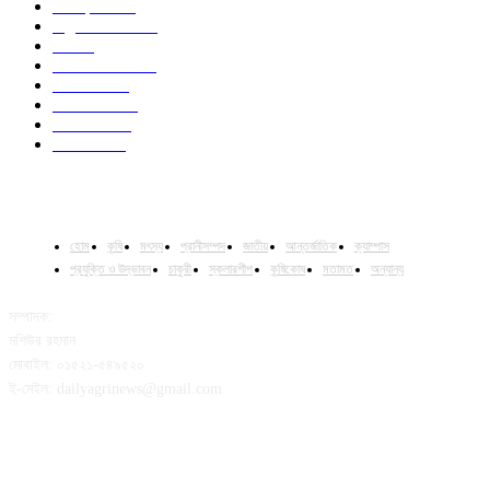
Campus
528
Agriculture
221
Job
43
International
32
National
29
Livestock
23
Fisheries
16
Column
15
হোম
কৃষি
মৎস্য
প্রানীসম্পদ
জাতীয়
আন্তর্জাতিক
ক্যাম্পাস
প্রযুক্তি ও উদ্ভাবন
চাকুরী
স্কলারশীপ
কৃষিকোষ
মতামত
অন্যান্য
সম্পাদক:
মশিউর রহমান
মোবাইল: ০১৫২১-৫৪৯৫২০
ই-মেইল: dailyagrinews@gmail.com
FOLLOW US