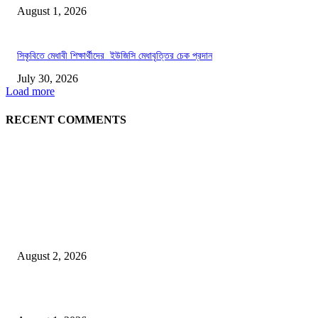
August 1, 2026
সিকৃবিতে মেধাবী শিক্ষার্থীদের ইউজিসি মেধাবৃত্তির চেক প্রদান
July 30, 2026
Load more
RECENT COMMENTS
LATEST NEWS
গাকৃবিতে ইয়াসের ব্যতিক্রমধর্মী উদ্যোগ,পরিচ্ছন্ন ক্যাম্পাস ও শব্দ দূষণ রোধে সচেতনতামূলক কর্ম
পালন
August 2, 2026
বাকৃবির দুই স্কুলের ২২ শিক্ষার্থীকে বৃত্তি প্রদান