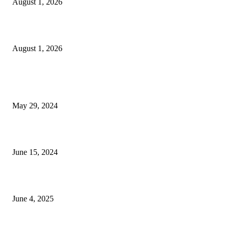
August 1, 2026
বাকৃবিতে সেন্ট্রাল ওরিয়েন্টেশন অনুষ্ঠিত
August 1, 2026
POPULAR NEWS
Workshop on Aus Paddy Cultivation and Production
May 29, 2024
সম্ভাবনাময় কাসাভা (শিমুল) আলু
June 15, 2024
Jobs in Supreme Seed company
June 4, 2025
POPULAR CATEGORY