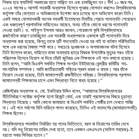
শিকার হয়ে ফ্যাসিস্ট সরকারের হাতে লাঞ্ছিত হন এবং চাকরিচ্যুত হন। দীর্ঘ ১০ বছর পর,
২০২৪ সালের ৮ আগস্ট সহকারী অধ্যাপক হিসেবে পুনরায় যোগদান করলেও বিশ্ববিদ্যালয়
কর্তৃপক্ষ তাঁর যোগ্যতা ও অভিজ্ঞতাকে উপেক্ষা করে চলেছে বলে অভিযোগ করেন তিনি।
একই সময়ে যোগদানকারী অনেক সহকর্মী ইতোমধ্যে দ্বিতীয় গ্রেডে পদোন্নতি পেয়েছেন
এবং গুরুত্বপূর্ণ প্রশাসনিক দায়িত্বেও আছেন, অথচ তাঁকে কোনো ধরণের পদোন্নতি
দেওয়া হয়নি। ড. সাইফুল ইসলাম আরও জানান, শেরেবাংলা কৃষি বিশ্ববিদ্যালয়ে
রাজনৈতিক কারণে চাকরিচ্যুত এক সহকারী অধ্যাপককে একসঙ্গে দুটি পদোন্নতি দিয়ে
অধ্যাপক করা হয়েছে, কিন্তু তাকে দুটি পদন্নোতি দেওয়া হয় নাই যা বর্তমান পরিস্থিতির
সঙ্গে এক ধরনের বৈষম্য স্পষ্ট করে। সবচেয়ে দুঃখজনক ও অপমানজনক ঘটনা হিসেবে
তিনি উল্লেখ করেন, দায়িত্বে থাকা অবস্থায় ছাত্র বিষয়ক উপদেষ্টার মৃত্যুর পরও তাঁকে
পরিচালক হিসেবে নিয়োগ না দিয়ে তাঁরই জুনিয়র এক শিক্ষককে ওই পদে বসানো হয়েছে।
তিনি বলেন, “আমি বিএনপি সমর্থিত শিক্ষক সংগঠন ইউট্যাবের কেন্দ্রীয় কমিটির সহ-
সাংগঠনিক সম্পাদক। আমি জাতীয়তাবাদী শক্তির প্রবল ধারক ও বাহক। আর যাঁকে
নিয়োগ দেওয়া হয়েছে, তিনি জামাতপন্থী রাজনীতিতে সক্রিয়। বিশ্ববিদ্যালয় প্রশাসন
জামাতপন্থী শিক্ষকদের চাপে এমন সিদ্ধান্ত নিতে বাধ্য হয়েছে।”
রেজিস্ট্রার অধ্যাপক ড. মো. ইকতিয়ার উদ্দিন বলেন, “আমাদের বিশ্ববিদ্যালয়ের
নীতিনির্ধারণে সর্বোচ্চ কর্তৃপক্ষ হলো রিজেন্ট বোর্ড, এবং তারাই প্রমোশনের বিষয়ে চূড়ান্ত
সিদ্ধান্ত নিয়েছে। আমি কোনো জামায়াত বা বিএনপি সমর্থিত গোষ্ঠীর চাপ দেখতে পাচ্ছি
না। এই পদে সর্বশেষ যিনি দায়িত্ব পালন করেছেন, তিনিও ওই মতাদর্শের (জামায়াতপন্থী)
শিক্ষক ছিলেন।
বিশ্ববিদ্যালয়ে পদমর্যাদা নির্ধারিত হয় পদের ভিত্তিতে, বয়স বা নিয়োগের তারিখ দেখে
নয়। যদি শুধু নিয়োগের তারিখ দেখা হতো, তবে একজন এমএলএস (অফিস সহায়ক)–ই
হয়তো সবার সিনিয়র হতেন।”