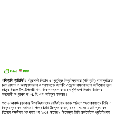
পবিপ্রবি প্রতিনিধি:
পটুয়াখালী বিজ্ঞান ও প্রযুক্তি বিশ্ববিদ্যালয়ে (পবিপ্রবি) পদোন্নতিতে
চরম বৈষম্য ও অবমূল্যায়নের ও প্রশাসনের জামাতি এজেন্ডা বাস্তবায়নের অভিযোগ তুলে
ছাত্র বিষয়ক উপ-উপদেষ্টা পদ থেকে পদত্যাগ করেছেন মৃত্তিকা বিজ্ঞান বিভাগের
সহযোগী অধ্যাপক ড. এ. বি. এম. সাইফুল ইসলাম।
গত ৬ আগস্ট (বুধবার) বিশ্ববিদ্যালয়ের রেজিস্ট্রার বরাবর পাঠানো পদত্যাগপত্রে তিনি এ
সিদ্ধান্তের কথা জানান। পত্রে তিনি উল্লেখ করেন, ২০০৭ সালের ১ মার্চ প্রভাষক
হিসেবে কর্মজীবন শুরু করার পর ২০১৪ সালের ৯ ডিসেম্বর তিনি রাজনৈতিক প্রতিহিংসার