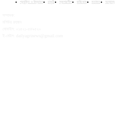
প্রযুক্তি ও উদ্ভাবন
চাকুরী
স্কলারশীপ
কৃষিকোষ
মতামত
অন্যান্য
সম্পাদক:
মশিউর রহমান
মোবাইল: ০১৫২১-৫৪৯৫২০
ই-মেইল: dailyagrinews@gmail.com
FOLLOW US