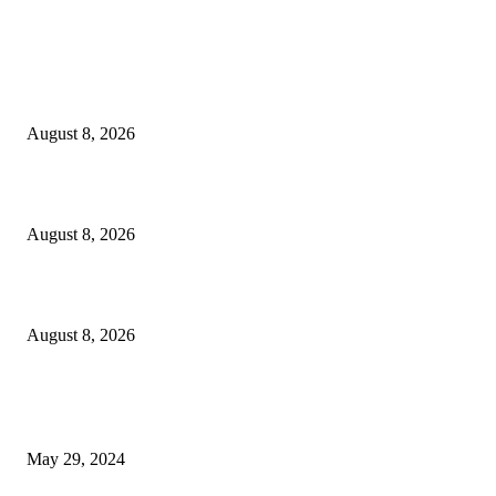
LATEST NEWS
Govt plans specialised veterinary hospital in every division: Tuku
August 8, 2026
বাকৃবিতে প্রাণী চিকিৎসক ও গবেষকদের ৩২তম বৈজ্ঞানিক সম্মেলন উদ্বোধন
August 8, 2026
বিএসভিইআর এর ৩২তম বার্ষিক বৈজ্ঞানিক সম্মেলন ৭ থেকে ৯ আগস্ট
August 8, 2026
POPULAR NEWS
Workshop on Aus Paddy Cultivation and Production
May 29, 2024