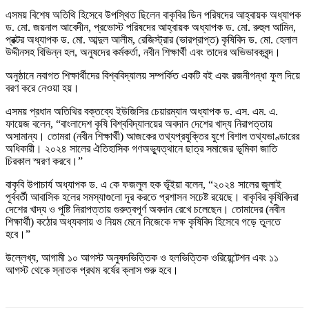
এসময় বিশেষ অতিথি হিসেবে উপস্থিত ছিলেন বাকৃবির ডিন পরিষদের আহ্বায়ক অধ্যাপক
ড. মো. জয়নাল আবেদীন, প্রভোস্ট পরিষদের আহ্বায়ক অধ্যাপক ড. মো. রুহুল আমিন,
প্রক্টর অধ্যাপক ড. মো. আব্দুল আলীম, রেজিস্ট্রার (ভারপ্রাপ্ত) কৃষিবিদ ড. মো. হেলাল
উদ্দীনসহ বিভিন্ন হল, অনুষদের কর্মকর্তা, নবীন শিক্ষার্থী এবং তাদের অভিভাবকবৃন্দ।
অনুষ্ঠানে নবাগত শিক্ষার্থীদের বিশ্ববিদ্যালয় সম্পর্কিত একটি বই এবং রজনীগন্ধা ফুল দিয়ে
বরণ করে নেওয়া হয়।
এসময় প্রধান অতিথির বক্তব্যে ইউজিসির চেয়ারম্যান অধ্যাপক ড. এস. এম. এ.
ফায়েজ বলেন, “বাংলাদেশ কৃষি বিশ্ববিদ্যালয়ের অবদান দেশের খাদ্য নিরাপত্তায়
অসামান্য। তোমরা (নবীন শিক্ষার্থী) আজকের তথ্যপ্রযুক্তির যুগে বিশাল তথ্যভাণ্ডারের
অধিকারী। ২০২৪ সালের ঐতিহাসিক গণঅভ্যুত্থানে ছাত্র সমাজের ভূমিকা জাতি
চিরকাল স্মরণ করবে।”
বাকৃবি উপাচার্য অধ্যাপক ড. এ কে ফজলুল হক ভূঁইয়া বলেন, “২০২৪ সালের জুলাই
পূর্ববর্তী আবাসিক হলের সমস্যাগুলো দূর করতে প্রশাসন সচেষ্ট রয়েছে। বাকৃবির কৃষিবিদরা
দেশের খাদ্য ও পুষ্টি নিরাপত্তায় গুরুত্বপূর্ণ অবদান রেখে চলেছেন। তোমাদের (নবীন
শিক্ষার্থী) কঠোর অধ্যবসায় ও নিয়ম মেনে নিজেকে দক্ষ কৃষিবিদ হিসেবে গড়ে তুলতে
হবে।”
উল্লেখ্য, আগামী ১০ আগস্ট অনুষদভিত্তিক ও হলভিত্তিক ওরিয়েন্টেশন এবং ১১
আগস্ট থেকে স্নাতক প্রথম বর্ষের ক্লাস শুরু হবে।