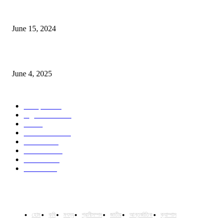
সম্ভাবনাময় কাসাভা (শিমুল) আলু
June 15, 2024
Jobs in Supreme Seed company
June 4, 2025
POPULAR CATEGORY
Campus
531
Agriculture
221
Job
43
International
32
National
29
Livestock
24
Fisheries
16
Column
15
হোম
কৃষি
মৎস্য
প্রানীসম্পদ
জাতীয়
আন্তর্জাতিক
ক্যাম্পাস