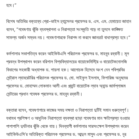
হবে।”
বিশেষ অতিথির বক্তব্যে প্রো-ভাইস চ্যান্সেলর প্রফেসর ড. এস. এম. হেমায়েত জাহান
বলেন, “গবেষণায় ঝুঁকি ব্যবস্থাপনা ও নিরাপত্তা সংস্কৃতি গড়ে না তুললে কাঙ্ক্ষিত
সাফল্য অর্জন সম্ভব নয়। গবেষণাগারকে নিরাপদ না করলে জ্ঞানচর্চা বাধাগ্রস্ত হবে।”
কর্মশালার সভাপতিত্ব করেন আইকিউএসি পরিচালক প্রফেসর ড. মাহবুব রব্বানী। মূল
প্রবন্ধ উপস্থাপন করেন বরিশাল বিশ্ববিদ্যালয়ের বায়োকেমিস্ট্রি ও বায়োটেকনোলজি
বিভাগের সহকারী অধ্যাপক ড. শায়লা হক। আলোচক হিসেবে অংশ নেন পবিপ্রবির
সেন্ট্রাল ল্যাবরেটরির পরিচালক প্রফেসর ড. মো. সাইফুল ইসলাম, ফিশারিজ অনুষদের
প্রফেসর ড. মোহাম্মদ লোকমান আলী এবং প্ল্যান্ট বায়োটেক ল্যাব অ্যান্ড জার্মপ্লাজম
সেন্টারের প্রধান গবেষক প্রফেসর ড. মাহবুব রব্বানী।
বক্তারা বলেন, গবেষণাগারে কাজের সময় দক্ষতা ও নিরাপত্তা দুটিই সমান গুরুত্বপূর্ণ।
যথাযথ প্রশিক্ষণ ও আধুনিক নিরাপত্তা ব্যবস্থা ছাড়া গবেষণার মান ক্ষতিগ্রস্ত হওয়ার
পাশাপাশি দুর্ঘটনার ঝুঁকি থেকে যায়। দিনব্যাপী কর্মশালার সারসংক্ষেপ উপস্থাপন করেন
আইকিউএসি’র অতিরিক্ত পরিচালক প্রফেসর ড. আব্দুল মাসুদ এবং প্রফেসর ড. নূর