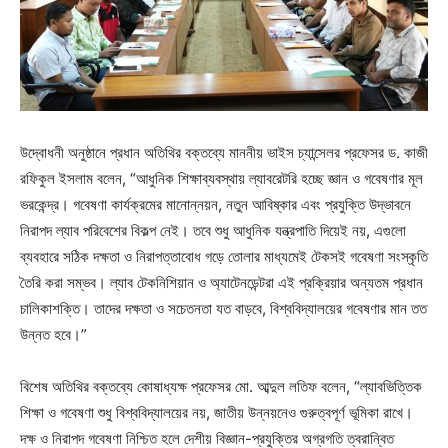
উদ্বোধনী অনুষ্ঠানে প্রধান অতিথির বক্তব্যে মাননীয় ভাইস চ্যান্সেলর প্রফেসর ড. কাজী
রফিকুল ইসলাম বলেন, “আধুনিক শিক্ষাব্যবস্থায় ল্যাবরেটরি হচ্ছে জ্ঞান ও গবেষণার মূল
ভরকেন্দ্র। গবেষণা কার্যক্রমের মানোন্নয়ন, নতুন আবিষ্কার এবং প্রযুক্তি উদ্ভাবনে
নিরাপদ ল্যাব পরিবেশের বিকল্প নেই। তবে শুধু আধুনিক যন্ত্রপাতি দিয়েই নয়, এগুলো
ব্যবহারে সঠিক দক্ষতা ও নিরাপত্তাবোধ গড়ে তোলার মাধ্যমেই টেকসই গবেষণা সংস্কৃতি
তৈরি করা সম্ভব। ল্যাব টেকনিশিয়ান ও অ্যাটেনডেন্টরা এই প্রক্রিয়ার অন্যতম প্রধান
চালিকাশক্তি। তাদের দক্ষতা ও সচেতনতা যত বাড়বে, বিশ্ববিদ্যালয়ের গবেষণার মান তত
উন্নত হবে।”
বিশেষ অতিথির বক্তব্যে কোষাধ্যক্ষ প্রফেসর মো. আব্দুল লতিফ বলেন, “ল্যাবভিত্তিক
শিক্ষা ও গবেষণা শুধু বিশ্ববিদ্যালয়ের নয়, জাতীয় উন্নয়নেও গুরুত্বপূর্ণ ভূমিকা রাখে।
দক্ষ ও নিরাপদ গবেষণা নিশ্চিত হলে দেশীয় বিজ্ঞান-প্রযুক্তির অগ্রগতি ত্বরান্বিত