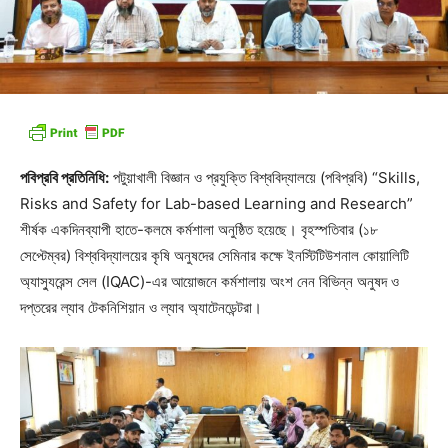
পবিপ্রবি প্রতিনিধি:
পটুয়াখালী বিজ্ঞান ও প্রযুক্তি বিশ্ববিদ্যালয়ে (পবিপ্রবি) “Skills,
Risks and Safety for Lab-based Learning and Research”
শীর্ষক একদিনব্যাপী হাতে-কলমে কর্মশালা অনুষ্ঠিত হয়েছে। বৃহস্পতিবার (১৮
সেপ্টেম্বর) বিশ্ববিদ্যালয়ের কৃষি অনুষদের সেমিনার কক্ষে ইনস্টিটিউশনাল কোয়ালিটি
অ্যাস্যুরেন্স সেল (IQAC)-এর আয়োজনে কর্মশালায় অংশ নেন বিভিন্ন অনুষদ ও
দপ্তরের ল্যাব টেকনিশিয়ান ও ল্যাব অ্যাটেনডেন্টরা।