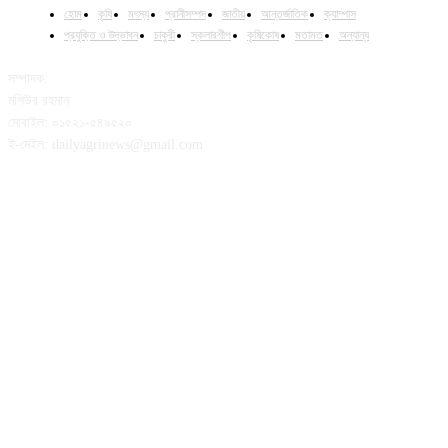
হোম
কৃষি
মৎস্য
প্রানীসম্পদ
জাতীয়
আন্তর্জাতিক
ক্যাম্পাস
প্রযুক্তি ও উদ্ভাবন
চাকুরী
স্কলারশীপ
কৃষিকোষ
মতামত
অন্যান্য
সম্পাদক:
মশিউর রহমান
মোবাইল: ০১৫২১-৫৪৯৫২০
ই-মেইল: dailyagrinews@gmail.com
FOLLOW US