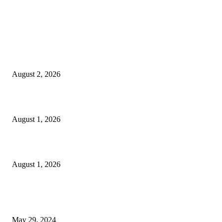
LATEST NEWS
গাকৃবিতে ইয়াসের ব্যতিক্রমধর্মী উদ্যোগ,পরিচ্ছন্ন ক্যাম্পাস ও শব্দ দূষণ রোধে সচেতনতামূলক কর্ম
পালন
August 2, 2026
বাকৃবির দুই স্কুলের ২২ শিক্ষার্থীকে বৃত্তি প্রদান
August 1, 2026
বাকৃবিতে সেন্ট্রাল ওরিয়েন্টেশন অনুষ্ঠিত
August 1, 2026
POPULAR NEWS
Workshop on Aus Paddy Cultivation and Production
May 29, 2024