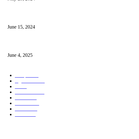
সম্ভাবনাময় কাসাভা (শিমুল) আলু
June 15, 2024
Jobs in Supreme Seed company
June 4, 2025
POPULAR CATEGORY
Campus
528
Agriculture
221
Job
43
International
32
National
29
Livestock
23
Fisheries
16
Column
15