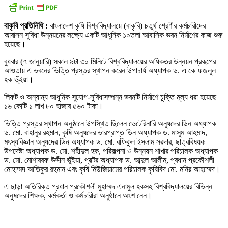
বাকৃবি প্রতিনিধি :
বাংলাদেশ কৃষি বিশ্ববিদ্যালয়ে (বাকৃবি) চতুর্থ শ্রেণীর কর্মচারীদের
আবাসন সুবিধা উন্নয়নের লক্ষ্যে একটি আধুনিক ১০তলা আবাসিক ভবন নির্মাণের কাজ শুরু
হয়েছে।
বুধবার (৭ জানুয়ারি) সকাল ৯টা ৩০ মিনিটে বিশ্ববিদ্যালয়ের অধিকতর উন্নয়ন প্রকল্পের
আওতায় এ ভবনের ভিত্তি প্রস্তর স্থাপন করেন উপাচার্য অধ্যাপক ড. এ কে ফজলুল
হক ভূঁইয়া।
লিফট ও অন্যান্য আধুনিক সুযোগ-সুবিধাসম্পন্ন ভবনটি নির্মাণে চুক্তি মূল্য ধরা হয়েছে
১৬ কোটি ১ লাখ ৮০ হাজার ৫৬০ টাকা।
ভিত্তি প্রস্তর স্থাপন অনুষ্ঠানে উপস্থিত ছিলেন ভেটেরিনারি অনুষদের ডিন অধ্যাপক
ড. মো. বাহানুর রহমান, কৃষি অনুষদের ভারপ্রাপ্ত ডিন অধ্যাপক ড. মাসুম আহমাদ,
মৎস্যবিজ্ঞান অনুষদের ডিন অধ্যাপক ড. মো. রফিকুল ইসলাম সরদার, ছাত্রবিষয়ক
উপদেষ্টা অধ্যাপক ড. মো. শহীদুল হক, পরিকল্পনা ও উন্নয়ন শাখার পরিচালক অধ্যাপক
ড. মো. মোশাররফ উদ্দীন ভূঁইয়া, প্রক্টর অধ্যাপক ড. আব্দুল আলীম, প্রধান প্রকৌশলী
মোহাম্মদ আতিকুর রহমান এবং কৃষি মিউজিয়ামের পরিচালক কৃষিবিদ মো. মনির আহম্মেদ।
এ ছাড়া অতিরিক্ত প্রধান প্রকৌশলী মুহাম্মদ এনামুল হকসহ বিশ্ববিদ্যালয়ের বিভিন্ন
অনুষদের শিক্ষক, কর্মকর্তা ও কর্মচারীরা অনুষ্ঠানে অংশ নেন।