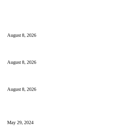
LATEST NEWS
Govt plans specialised veterinary hospital in every division: Tuku
August 8, 2026
বাকৃবিতে প্রাণী চিকিৎসক ও গবেষকদের ৩২তম বৈজ্ঞানিক সম্মেলন উদ্বোধন
August 8, 2026
বিএসভিইআর এর ৩২তম বার্ষিক বৈজ্ঞানিক সম্মেলন ৭ থেকে ৯ আগস্ট
August 8, 2026
POPULAR NEWS
Workshop on Aus Paddy Cultivation and Production
May 29, 2024