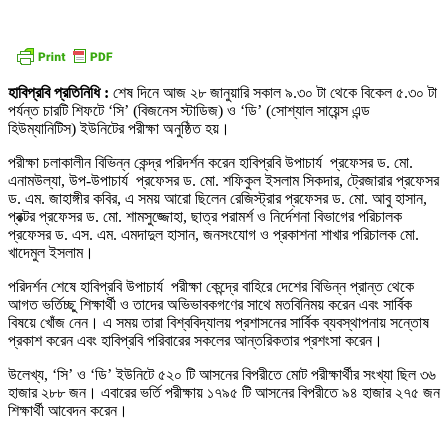
হাবিপ্রবি প্রতিনিধি :
শেষ দিনে আজ ২৮ জানুয়ারি সকাল ৯.৩০ টা থেকে বিকেল ৫.৩০ টা
পর্যন্ত চারটি শিফটে ‘সি’ (বিজনেস স্টাডিজ) ও ‘ডি’ (সোশ্যাল সায়েন্স এন্ড
হিউম্যানিটিস) ইউনিটের পরীক্ষা অনুষ্ঠিত হয়।
পরীক্ষা চলাকালীন বিভিন্ন কেন্দ্র পরিদর্শন করেন হাবিপ্রবি উপাচার্য প্রফেসর ড. মো.
এনামউল্যা, উপ-উপাচার্য প্রফেসর ড. মো. শফিকুল ইসলাম সিকদার, ট্রেজারার প্রফেসর
ড. এম. জাহাঙ্গীর কবির, এ সময় আরো ছিলেন রেজিস্ট্রার প্রফেসর ড. মো. আবু হাসান,
প্রক্টর প্রফেসর ড. মো. শামসুজ্জোহা, ছাত্র পরামর্শ ও নির্দেশনা বিভাগের পরিচালক
প্রফেসর ড. এস. এম. এমদাদুল হাসান, জনসংযোগ ও প্রকাশনা শাখার পরিচালক মো.
খাদেমুল ইসলাম।
পরিদর্শন শেষে হাবিপ্রবি উপাচার্য পরীক্ষা কেন্দ্রে বাহিরে দেশের বিভিন্ন প্রান্ত থেকে
আগত ভর্তিচ্ছু শিক্ষার্থী ও তাদের অভিভাবকগণের সাথে মতবিনিময় করেন এবং সার্বিক
বিষয়ে খোঁজ নেন। এ সময় তারা বিশ্ববিদ্যালয় প্রশাসনের সার্বিক ব্যবস্থাপনায় সন্তোষ
প্রকাশ করেন এবং হাবিপ্রবি পরিবারের সকলের আন্তরিকতার প্রশংসা করেন।
উলে­খ্য, ‘সি’ ও ‘ডি’ ইউনিটে ৫২০ টি আসনের বিপরীতে মোট পরীক্ষার্থীর সংখ্যা ছিল ৩৬
হাজার ২৮৮ জন। এবারের ভর্তি পরীক্ষায় ১৭৯৫ টি আসনের বিপরীতে ৯৪ হাজার ২৭৫ জন
শিক্ষার্থী আবেদন করেন।