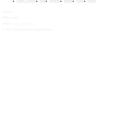
প্রযুক্তি ও উদ্ভাবন
চাকুরী
স্কলারশীপ
কৃষিকোষ
মতামত
অন্যান্য
সম্পাদক:
মশিউর রহমান
মোবাইল: ০১৫২১-৫৪৯৫২০
ই-মেইল: dailyagrinews@gmail.com
FOLLOW US