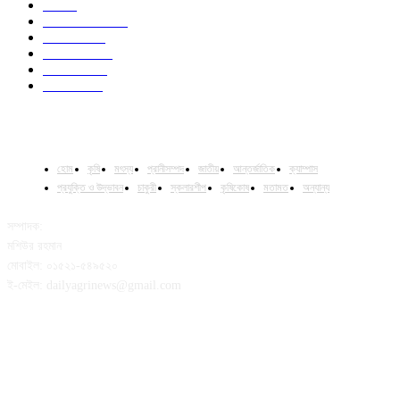
Job
43
International
32
National
29
Livestock
23
Fisheries
16
Column
15
হোম
কৃষি
মৎস্য
প্রানীসম্পদ
জাতীয়
আন্তর্জাতিক
ক্যাম্পাস
প্রযুক্তি ও উদ্ভাবন
চাকুরী
স্কলারশীপ
কৃষিকোষ
মতামত
অন্যান্য
সম্পাদক:
মশিউর রহমান
মোবাইল: ০১৫২১-৫৪৯৫২০
ই-মেইল: dailyagrinews@gmail.com
FOLLOW US