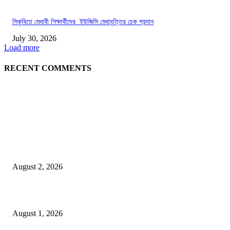
সিকৃবিতে মেধাবী শিক্ষার্থীদের ইউজিসি মেধাবৃত্তির চেক প্রদান
July 30, 2026
Load more
RECENT COMMENTS
LATEST NEWS
গাকৃবিতে ইয়াসের ব্যতিক্রমধর্মী উদ্যোগ,পরিচ্ছন্ন ক্যাম্পাস ও শব্দ দূষণ রোধে সচেতনতামূলক কর্ম
পালন
August 2, 2026
বাকৃবির দুই স্কুলের ২২ শিক্ষার্থীকে বৃত্তি প্রদান
August 1, 2026