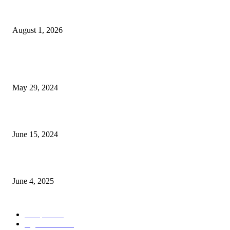
বাকৃবিতে সেন্ট্রাল ওরিয়েন্টেশন অনুষ্ঠিত
August 1, 2026
POPULAR NEWS
Workshop on Aus Paddy Cultivation and Production
May 29, 2024
সম্ভাবনাময় কাসাভা (শিমুল) আলু
June 15, 2024
Jobs in Supreme Seed company
June 4, 2025
POPULAR CATEGORY
Campus
528
Agriculture
221