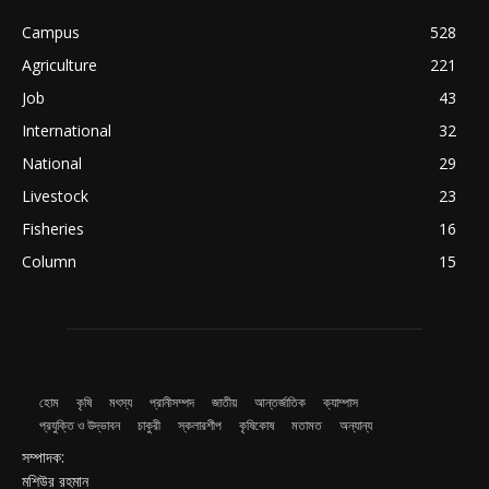
Campus
528
Agriculture
221
Job
43
International
32
National
29
Livestock
23
Fisheries
16
Column
15
হোম
কৃষি
মৎস্য
প্রানীসম্পদ
জাতীয়
আন্তর্জাতিক
ক্যাম্পাস
প্রযুক্তি ও উদ্ভাবন
চাকুরী
স্কলারশীপ
কৃষিকোষ
মতামত
অন্যান্য
সম্পাদক:
মশিউর রহমান