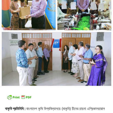
বাকৃবি প্রতিনিধি :
বাংলাদেশ কৃষি বিশ্ববিদ্যালয়ে (বাকৃবি) চীনের চায়না এগ্রিকালচারাল