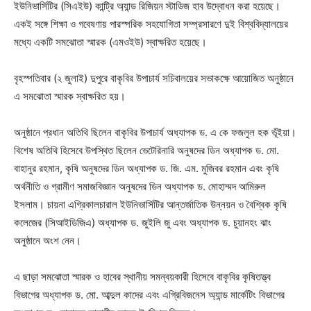
ইউনিভার্সিটির (সিএইউ) কান্ট্রি অ্যান্ড রিজিয়ন স্টাডিজ হাব উদ্বোধন করা হয়েছে।
একই সঙ্গে শিক্ষা ও গবেষণায় পারস্পরিক সহযোগিতা সম্প্রসারণে দুই বিশ্ববিদ্যালয়ের
মধ্যে একটি সমঝোতা স্মারক (এমওইউ) স্বাক্ষরিত হয়েছে।
বৃহস্পতিবার (২ জুলাই) দুপুরে বাকৃবির উপাচার্য সচিবালয়ের সভাকক্ষে আয়োজিত অনুষ্ঠানে
এ সমঝোতা স্মারক স্বাক্ষরিত হয়।
অনুষ্ঠানে প্রধান অতিথি ছিলেন বাকৃবির উপাচার্য অধ্যাপক ড. এ কে ফজলুল হক ভূঁইয়া।
বিশেষ অতিথি হিসেবে উপস্থিত ছিলেন ভেটেরিনারি অনুষদের ডিন অধ্যাপক ড. মো.
বাহানুর রহমান, কৃষি অনুষদের ডিন অধ্যাপক ড. জি. এম. মুজিবর রহমান এবং কৃষি
অর্থনীতি ও গ্রামীণ সমাজবিজ্ঞান অনুষদের ডিন অধ্যাপক ড. মোহাম্মদ আমিরুল
ইসলাম। চায়না এগ্রিকালচারাল ইউনিভার্সিটির আন্তর্জাতিক উন্নয়ন ও বৈশ্বিক কৃষি
কলেজের (সিআইডিজিএ) অধ্যাপক ড. জুইলি জু এবং অধ্যাপক ড. চুয়ানহং ঝাং
অনুষ্ঠানে অংশ নেন।
এ ছাড়া সমঝোতা স্মারক ও হাবের স্থানীয় সমন্বয়কারী হিসেবে বাকৃবির কৃষিতত্ত্ব
বিভাগের অধ্যাপক ড. মো. আব্দুল কাদের এবং এগ্রিবিজনেস অ্যান্ড মার্কেটিং বিভাগের