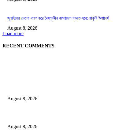
জুলাইয়ের চেতনা ধারণ করে বৈষম্যহীন বাংলাদেশ গড়তে হবে: বাকৃবি উপাচার্য
August 8, 2026
Load more
RECENT COMMENTS
LATEST NEWS
Govt plans specialised veterinary hospital in every division: Tuku
August 8, 2026
বাকৃবিতে প্রাণী চিকিৎসক ও গবেষকদের ৩২তম বৈজ্ঞানিক সম্মেলন উদ্বোধন
August 8, 2026