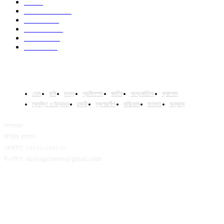
Job
43
International
32
National
29
Livestock
24
Fisheries
16
Column
15
হোম
কৃষি
মৎস্য
প্রানীসম্পদ
জাতীয়
আন্তর্জাতিক
ক্যাম্পাস
প্রযুক্তি ও উদ্ভাবন
চাকুরী
স্কলারশীপ
কৃষিকোষ
মতামত
অন্যান্য
সম্পাদক:
মশিউর রহমান
মোবাইল: ০১৫২১-৫৪৯৫২০
ই-মেইল: dailyagrinews@gmail.com
FOLLOW US