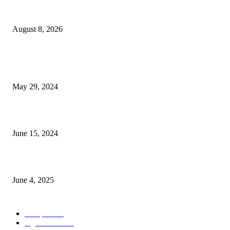
বিএসভিইআর এর ৩২তম বার্ষিক বৈজ্ঞানিক সম্মেলন ৭ থেকে ৯ আগস্ট
August 8, 2026
POPULAR NEWS
Workshop on Aus Paddy Cultivation and Production
May 29, 2024
সম্ভাবনাময় কাসাভা (শিমুল) আলু
June 15, 2024
Jobs in Supreme Seed company
June 4, 2025
POPULAR CATEGORY
Campus
531
Agriculture
221