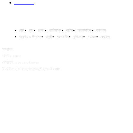
Column
15
হোম
কৃষি
মৎস্য
প্রানীসম্পদ
জাতীয়
আন্তর্জাতিক
ক্যাম্পাস
প্রযুক্তি ও উদ্ভাবন
চাকুরী
স্কলারশীপ
কৃষিকোষ
মতামত
অন্যান্য
সম্পাদক:
মশিউর রহমান
মোবাইল: ০১৫২১-৫৪৯৫২০
ই-মেইল: dailyagrinews@gmail.com
FOLLOW US