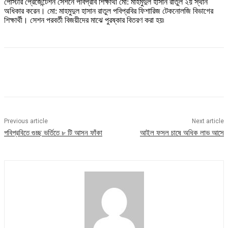
পোস্টার প্রেজেন্টেশন সেশনে পবিপ্রবি শিক্ষার্থী মো: মাহমুদুল হাসান রাতুল ২য় স্থান
অধিকার করেন। মো: মাহমুদুল হাসান রাতুল পবিপ্রবির ফিশারিজ টেকনোলজি বিভাগের
শিক্ষার্থী। সেশন পরবর্তী বিজয়ীদের মাঝে পুরষ্কার বিতরণ করা হয়৷
Previous article
Next article
পবিপ্রবিতে গুচ্ছ ভর্তিতে ৮ টি আসন ফাঁকা
আইল ফসল চাষে অধিক লাভ আসে