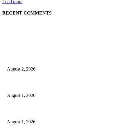
Load more
RECENT COMMENTS
LATEST NEWS
গাকৃবিতে ইয়াসের ব্যতিক্রমধর্মী উদ্যোগ,পরিচ্ছন্ন ক্যাম্পাস ও শব্দ দূষণ রোধে সচেতনতামূলক কর্ম
পালন
August 2, 2026
বাকৃবির দুই স্কুলের ২২ শিক্ষার্থীকে বৃত্তি প্রদান
August 1, 2026
বাকৃবিতে সেন্ট্রাল ওরিয়েন্টেশন অনুষ্ঠিত
August 1, 2026
POPULAR NEWS