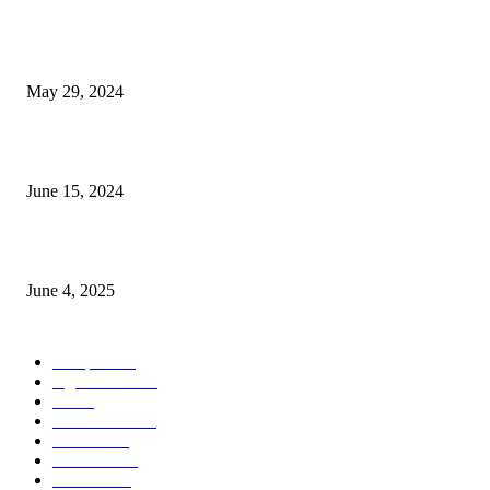
Workshop on Aus Paddy Cultivation and Production
May 29, 2024
সম্ভাবনাময় কাসাভা (শিমুল) আলু
June 15, 2024
Jobs in Supreme Seed company
June 4, 2025
POPULAR CATEGORY
Campus
528
Agriculture
221
Job
43
International
32
National
29
Livestock
23
Fisheries
16