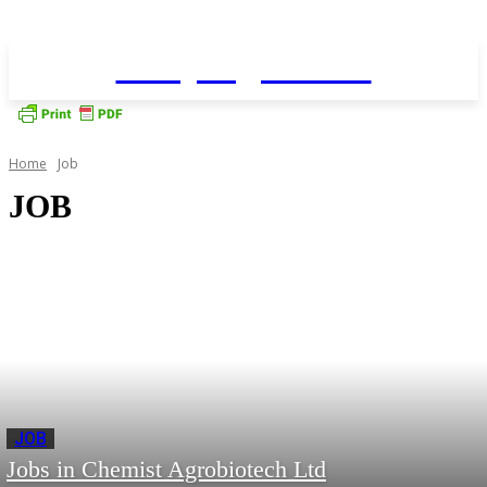
Daily AgriNews
Home
Job
JOB
JOB
Jobs in Chemist Agrobiotech Ltd