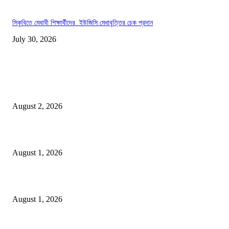
সিকৃবিতে মেধাবী শিক্ষার্থীদের ইউজিসি মেধাবৃত্তির চেক প্রদান
July 30, 2026
LATEST NEWS
গাকৃবিতে ইয়াসের ব্যতিক্রমধর্মী উদ্যোগ,পরিচ্ছন্ন ক্যাম্পাস ও শব্দ দূষণ রোধে সচেতনতামূলক কর্ম
পালন
August 2, 2026
বাকৃবির দুই স্কুলের ২২ শিক্ষার্থীকে বৃত্তি প্রদান
August 1, 2026
বাকৃবিতে সেন্ট্রাল ওরিয়েন্টেশন অনুষ্ঠিত
August 1, 2026
POPULAR NEWS