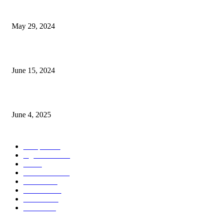
Workshop on Aus Paddy Cultivation and Production
May 29, 2024
সম্ভাবনাময় কাসাভা (শিমুল) আলু
June 15, 2024
Jobs in Supreme Seed company
June 4, 2025
POPULAR CATEGORY
Campus
528
Agriculture
221
Job
43
International
32
National
29
Livestock
23
Fisheries
16
Column
15