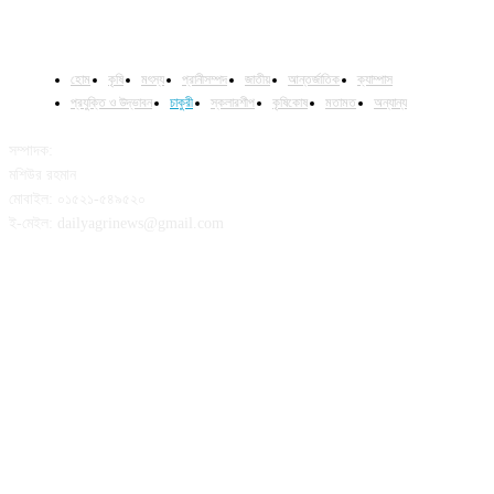
হোম
কৃষি
মৎস্য
প্রানীসম্পদ
জাতীয়
আন্তর্জাতিক
ক্যাম্পাস
প্রযুক্তি ও উদ্ভাবন
চাকুরী
স্কলারশীপ
কৃষিকোষ
মতামত
অন্যান্য
সম্পাদক:
মশিউর রহমান
মোবাইল: ০১৫২১-৫৪৯৫২০
ই-মেইল: dailyagrinews@gmail.com
FOLLOW US