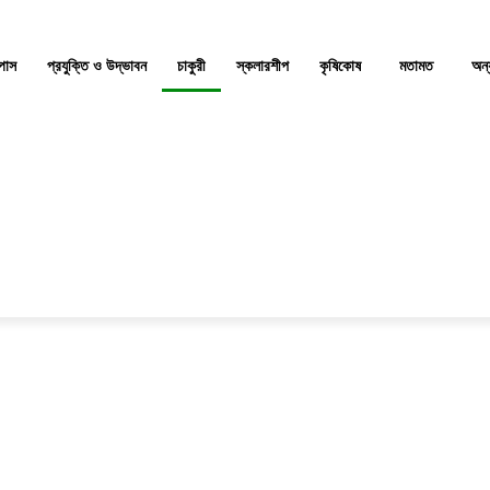
্পাস
প্রযুক্তি ও উদ্ভাবন
চাকুরী
স্কলারশীপ
কৃষিকোষ
মতামত
অন্