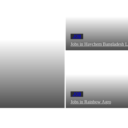
JOB
Jobs in Haychem Bangladesh L
JOB
Jobs in Rainbow Agro