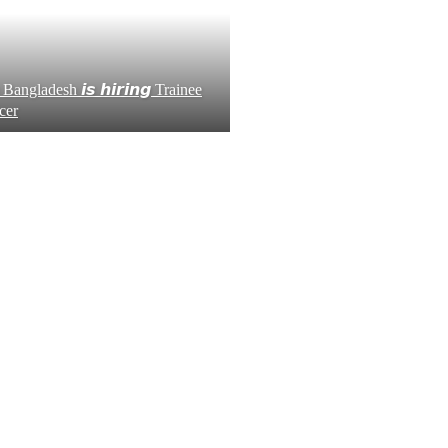
 Bangladesh 𝙞𝙨 𝙝𝙞𝙧𝙞𝙣𝙜 Trainee
cer