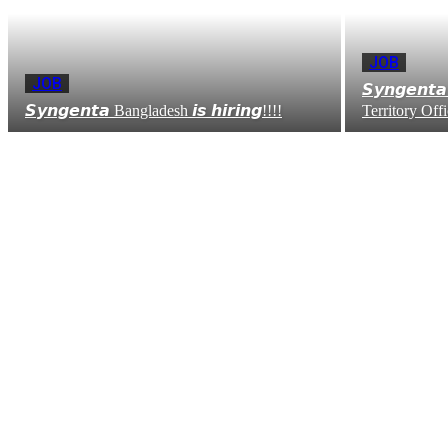
JOB
JOB
𝙎𝙮𝙣𝙜𝙚𝙣𝙩
𝙎𝙮𝙣𝙜𝙚𝙣𝙩𝙖 Bangladesh 𝙞𝙨 𝙝𝙞𝙧𝙞𝙣𝙜!!!!
Territory Offi