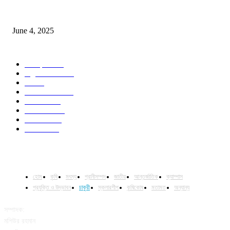
Jobs in Supreme Seed company
June 4, 2025
POPULAR CATEGORY
Campus
528
Agriculture
221
Job
43
International
32
National
29
Livestock
23
Fisheries
16
Column
15
হোম
কৃষি
মৎস্য
প্রানীসম্পদ
জাতীয়
আন্তর্জাতিক
ক্যাম্পাস
প্রযুক্তি ও উদ্ভাবন
চাকুরী
স্কলারশীপ
কৃষিকোষ
মতামত
অন্যান্য
সম্পাদক:
মশিউর রহমান