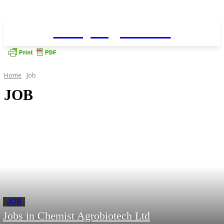
Daily AgriNews
Home
Job
JOB
JOB
Jobs in Chemist Agrobiotech Ltd