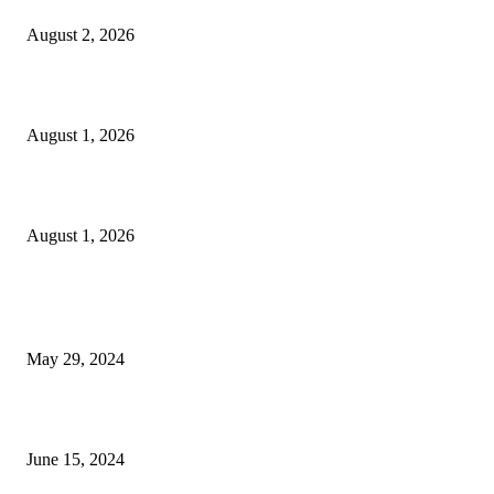
August 2, 2026
বাকৃবির দুই স্কুলের ২২ শিক্ষার্থীকে বৃত্তি প্রদান
August 1, 2026
বাকৃবিতে সেন্ট্রাল ওরিয়েন্টেশন অনুষ্ঠিত
August 1, 2026
POPULAR NEWS
Workshop on Aus Paddy Cultivation and Production
May 29, 2024
সম্ভাবনাময় কাসাভা (শিমুল) আলু
June 15, 2024