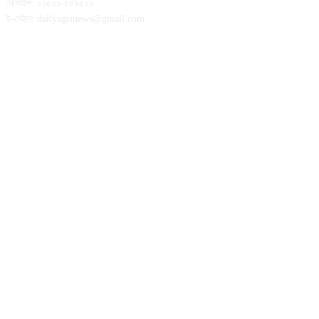
মোবাইল: ০১৫২১-৫৪৯৫২০
ই-মেইল: dailyagrinews@gmail.com
FOLLOW US