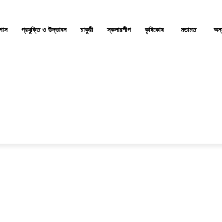
্পাস
প্রযুক্তি ও উদ্ভাবন
চাকুরী
স্কলারশীপ
কৃষিকোষ
মতামত
অন্