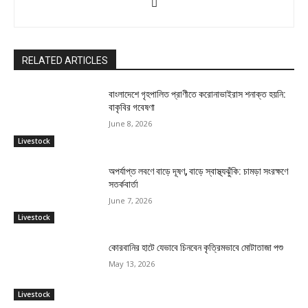
RELATED ARTICLES
বাংলাদেশে গৃহপালিত প্রাণীতে করোনাভাইরাস শনাক্ত হয়নি:
বাকৃবির গবেষণা
June 8, 2026
Livestock
অপর্যাপ্ত লবণে বাড়ে দূষণ, বাড়ে স্বাস্থ্যঝুঁকি: চামড়া সংরক্ষণে
সতর্কবার্তা
June 7, 2026
Livestock
কোরবানির হাটে যেভাবে চিনবেন কৃত্রিমভাবে মোটাতাজা পশু
May 13, 2026
Livestock