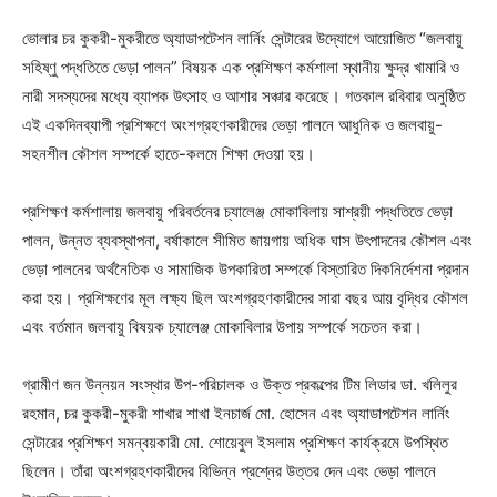
ভোলার চর কুকরী-মুকরীতে অ্যাডাপটেশন লার্নিং সেন্টারের উদ্যোগে আয়োজিত “জলবায়ু
সহিষ্ণু পদ্ধতিতে ভেড়া পালন” বিষয়ক এক প্রশিক্ষণ কর্মশালা স্থানীয় ক্ষুদ্র খামারি ও
নারী সদস্যদের মধ্যে ব্যাপক উৎসাহ ও আশার সঞ্চার করেছে। গতকাল রবিবার অনুষ্ঠিত
এই একদিনব্যাপী প্রশিক্ষণে অংশগ্রহণকারীদের ভেড়া পালনে আধুনিক ও জলবায়ু-
সহনশীল কৌশল সম্পর্কে হাতে-কলমে শিক্ষা দেওয়া হয়।
প্রশিক্ষণ কর্মশালায় জলবায়ু পরিবর্তনের চ্যালেঞ্জ মোকাবিলায় সাশ্রয়ী পদ্ধতিতে ভেড়া
পালন, উন্নত ব্যবস্থাপনা, বর্ষাকালে সীমিত জায়গায় অধিক ঘাস উৎপাদনের কৌশল এবং
ভেড়া পালনের অর্থনৈতিক ও সামাজিক উপকারিতা সম্পর্কে বিস্তারিত দিকনির্দেশনা প্রদান
করা হয়। প্রশিক্ষণের মূল লক্ষ্য ছিল অংশগ্রহণকারীদের সারা বছর আয় বৃদ্ধির কৌশল
এবং বর্তমান জলবায়ু বিষয়ক চ্যালেঞ্জ মোকাবিলার উপায় সম্পর্কে সচেতন করা।
গ্রামীণ জন উন্নয়ন সংস্থার উপ-পরিচালক ও উক্ত প্রকল্পের টিম লিডার ডা. খলিলুর
রহমান, চর কুকরী-মুকরী শাখার শাখা ইনচার্জ মো. হোসেন এবং অ্যাডাপটেশন লার্নিং
সেন্টারের প্রশিক্ষণ সমন্বয়কারী মো. শোয়েবুল ইসলাম প্রশিক্ষণ কার্যক্রমে উপস্থিত
ছিলেন। তাঁরা অংশগ্রহণকারীদের বিভিন্ন প্রশ্নের উত্তর দেন এবং ভেড়া পালনে