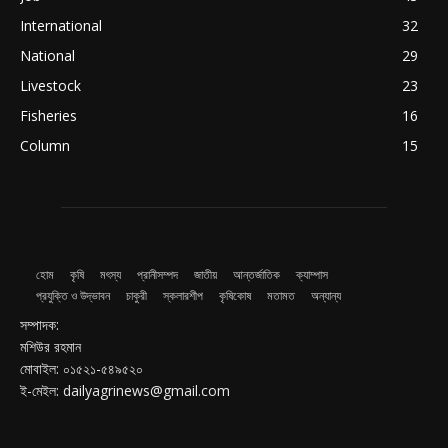
International
32
National
29
Livestock
23
Fisheries
16
Column
15
হোম
কৃষি
মৎস্য
প্রানীসম্পদ
জাতীয়
আন্তর্জাতিক
ক্যাম্পাস
প্রযুক্তি ও উদ্ভাবন
চাকুরী
স্কলারশীপ
কৃষিকোষ
মতামত
অন্যান্য
সম্পাদক:
মশিউর রহমান
মোবাইল: ০১৫২১-৫৪৯৫২০
ই-মেইল: dailyagrinews@gmail.com