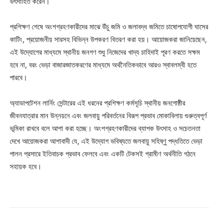
উৎসাহিত করেন।
প্রশিক্ষণ শেষে অংশগ্রহণকারীদের মাঝে উঁচু জমি ও জলাবদ্ধ জমিতে চাষোপযোগী ঘাসের
কাটিং, প্রয়োজনীয় সারসহ বিভিন্ন উপকরণ বিতরণ করা হয়। আয়োজকরা জানিয়েছেন,
এই উদ্যোগের মাধ্যমে স্থানীয় জনগণ শুধু নিজেদের খাদ্য চাহিদাই পূরণ করতে সক্ষম
হবে না, বরং ভেড়া বাজারজাতকরণের মাধ্যমে অর্থনৈতিকভাবে আরও স্বাবলম্বী হতে
পারবে।
অ্যাডাপটেশন লার্নিং সেন্টারের এই ধরনের প্রশিক্ষণ কর্মসূচি স্থানীয় জনগোষ্ঠীর
জীবনযাত্রার মান উন্নয়নে এবং জলবায়ু পরিবর্তনের বিরূপ প্রভাব মোকাবিলায় গুরুত্বপূর্ণ
ভূমিকা রাখবে বলে আশা করা হচ্ছে। অংশগ্রহণকারীদের ব্যাপক উৎসাহ ও সচেতনতা
দেখে আয়োজকরা আশাবাদী যে, এই উদ্যোগ ভবিষ্যতে জলবায়ু সহিষ্ণু পদ্ধতিতে ভেড়া
পালন প্রসারে ইতিবাচক প্রভাব ফেলবে এবং একটি টেকসই গ্রামীণ অর্থনীতি গঠনে
সহায়ক হবে।