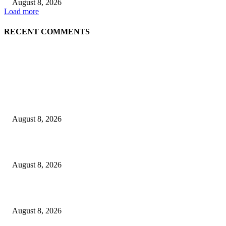
August 8, 2026
Load more
RECENT COMMENTS
LATEST NEWS
Govt plans specialised veterinary hospital in every division: Tuku
August 8, 2026
বাকৃবিতে প্রাণী চিকিৎসক ও গবেষকদের ৩২তম বৈজ্ঞানিক সম্মেলন উদ্বোধন
August 8, 2026
বিএসভিইআর এর ৩২তম বার্ষিক বৈজ্ঞানিক সম্মেলন ৭ থেকে ৯ আগস্ট
August 8, 2026
POPULAR NEWS