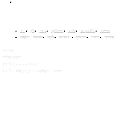
Column
15
হোম
কৃষি
মৎস্য
প্রানীসম্পদ
জাতীয়
আন্তর্জাতিক
ক্যাম্পাস
প্রযুক্তি ও উদ্ভাবন
চাকুরী
স্কলারশীপ
কৃষিকোষ
মতামত
অন্যান্য
সম্পাদক:
মশিউর রহমান
মোবাইল: ০১৫২১-৫৪৯৫২০
ই-মেইল: dailyagrinews@gmail.com
FOLLOW US