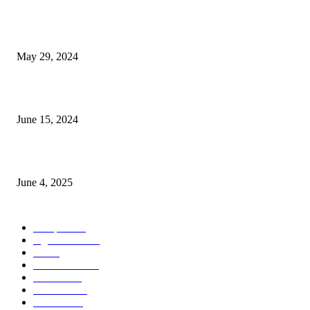
Workshop on Aus Paddy Cultivation and Production
May 29, 2024
সম্ভাবনাময় কাসাভা (শিমুল) আলু
June 15, 2024
Jobs in Supreme Seed company
June 4, 2025
POPULAR CATEGORY
Campus
531
Agriculture
221
Job
43
International
32
National
29
Livestock
24
Fisheries
16