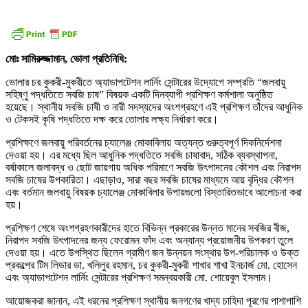
মোঃ সামিরুজ্জামান, ভোলা প্রতিনিধি:
ভোলার চর কুকরী-মুকরীতে অ্যাডাপটেশন লার্নিং সেন্টারের উদ্যোগে সম্প্রতি “জলবায়ু
সহিষ্ণু পদ্ধতিতে সবজি চাষ” বিষয়ক একটি দিনব্যাপী প্রশিক্ষণ কর্মশালা অনুষ্ঠিত
হয়েছে। স্থানীয় সবজি চাষী ও নারী সদস্যদের অংশগ্রহণে এই প্রশিক্ষণ তাঁদের আধুনিক
ও টেকসই কৃষি পদ্ধতিতে দক্ষ করে তোলার লক্ষ্য নির্ধারণ করে।
প্রশিক্ষণে জলবায়ু পরিবর্তনের চ্যালেঞ্জ মোকাবিলায় অত্যন্ত গুরুত্বপূর্ণ দিকনির্দেশনা
দেওয়া হয়। এর মধ্যে ছিল আধুনিক পদ্ধতিতে সবজি চাষাবাদ, সঠিক ব্যবস্থাপনা,
বর্ষাকালে জলাবদ্ধ ও ছোট জায়গায় অধিক পরিমাণে সবজি উৎপাদনের কৌশল এবং নিরাপদ
সবজি চাষের উপকারিতা। এছাড়াও, সারা বছর সবজি চাষের মাধ্যমে আয় বৃদ্ধির কৌশল
এবং বর্তমান জলবায়ু বিষয়ক চ্যালেঞ্জ মোকাবিলার উপায়গুলো বিস্তারিতভাবে আলোচনা করা
হয়।
প্রশিক্ষণ শেষে অংশগ্রহণকারীদের হাতে বিভিন্ন প্রকারের উন্নত মানের সবজির বীজ,
নিরাপদ সবজি উৎপাদনের জন্য ফেরোমন ফাঁদ এবং অন্যান্য প্রয়োজনীয় উপকরণ তুলে
দেওয়া হয়। এতে উপস্থিত ছিলেন গ্রামীণ জন উন্নয়ন সংস্থার উপ-পরিচালক ও উক্ত
প্রকল্পের টিম লিডার ডা. খলিলুর রহমান, চর কুকরী-মুকরী শাখার শাখা ইনচার্জ মো. হোসেন
এবং অ্যাডাপটেশন লার্নিং সেন্টারের প্রশিক্ষণ সমন্বয়কারী মো. শোয়েবুল ইসলাম।
আয়োজকরা জানান, এই ধরনের প্রশিক্ষণ স্থানীয় জনগণের খাদ্য চাহিদা পূরণের পাশাপাশি