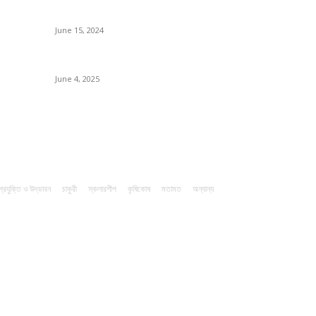
সম্ভাবনাময় কাসাভা (শিমুল) আলু
In
June 15, 2024
Na
Li
Jobs in Supreme Seed company
June 4, 2025
Fi
C
প্রযুক্তি ও উদ্ভাবন
চাকুরী
স্কলারশীপ
কৃষিকোষ
মতামত
অন্যান্য
F