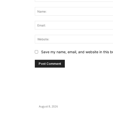
Comment:
Save my name, email, and website in this b
LATEST NEWS
Govt plans specialised veterinary hospital in
every division: Tuku
August 8, 2026