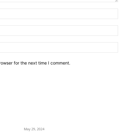
Name:
Email:
Website:
rowser for the next time I comment.
POPULAR NEWS
P
Workshop on Aus Paddy Cultivation and
C
Production
Ag
May 29, 2024
Jo