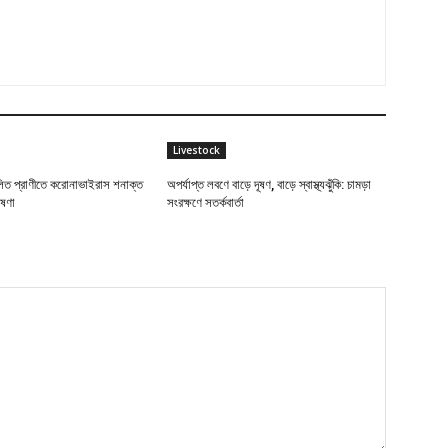
Livestock
লিত প্রাণীতে করোনাভাইরাস শনাক্ত
অপর্যাপ্ত লবণে বাড়ে দূষণ, বাড়ে স্বাস্থ্যঝুঁকি: চামড়া
েষণা
সংরক্ষণে সতর্কবার্তা