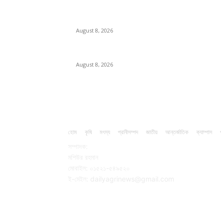
বাকৃবিতে প্রাণী চিকিৎসক ও গবেষকদের ৩২তম বৈজ্ঞানিক সম্মেলন
উদ্বোধন
August 8, 2026
বিএসভিইআর এর ৩২তম বার্ষিক বৈজ্ঞানিক সম্মেলন ৭ থেকে ৯ আগস্ট
August 8, 2026
হোম
কৃষি
মৎস্য
প্রানীসম্পদ
জাতীয়
আন্তর্জাতিক
ক্যাম্পাস
সম্পাদক:
মশিউর রহমান
মোবাইল: ০১৫২১-৫৪৯৫২০
ই-মেইল: dailyagrinews@gmail.com