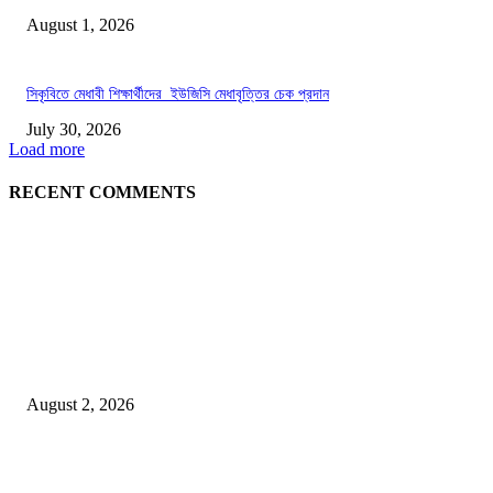
August 1, 2026
সিকৃবিতে মেধাবী শিক্ষার্থীদের ইউজিসি মেধাবৃত্তির চেক প্রদান
July 30, 2026
Load more
RECENT COMMENTS
LATEST NEWS
গাকৃবিতে ইয়াসের ব্যতিক্রমধর্মী উদ্যোগ,পরিচ্ছন্ন ক্যাম্পাস ও শব্দ দূষণ রোধে সচেতনতামূলক কর্ম
পালন
August 2, 2026
বাকৃবির দুই স্কুলের ২২ শিক্ষার্থীকে বৃত্তি প্রদান