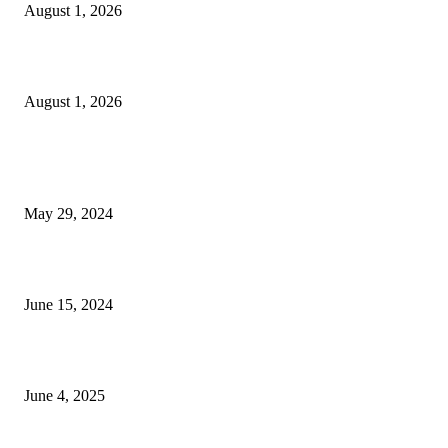
August 1, 2026
বাকৃবিতে সেন্ট্রাল ওরিয়েন্টেশন অনুষ্ঠিত
August 1, 2026
POPULAR NEWS
Workshop on Aus Paddy Cultivation and Production
May 29, 2024
সম্ভাবনাময় কাসাভা (শিমুল) আলু
June 15, 2024
Jobs in Supreme Seed company
June 4, 2025
POPULAR CATEGORY