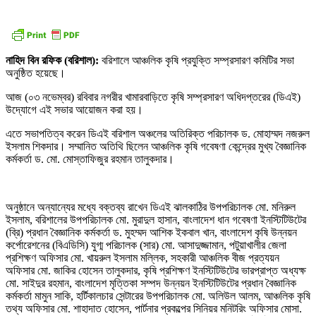
নাহিদ বিন রফিক (বরিশাল):
বরিশালে আঞ্চলিক কৃষি প্রযুক্তি সম্প্রসারণ কমিটির সভা
অনুষ্ঠিত হয়েছে।
আজ (০৩ নভেম্বর) রবিবার নগরীর খামারবাড়িতে কৃষি সম্প্রসারণ অধিদপ্তরের (ডিএই)
উদ্যোগে এই সভার আয়োজন করা হয়।
এতে সভাপতিত্ব করেন ডিএই বরিশাল অঞ্চলের অতিরিক্ত পরিচালক ড. মোহাম্মদ নজরুল
ইসলাম শিকদার। সম্মানিত অতিথি ছিলেন আঞ্চলিক কৃষি গবেষণা কেন্দ্রের মুখ্য বৈজ্ঞানিক
কর্মকর্তা ড. মো. মোস্তাফিজুর রহমান তালুকদার।
অনুষ্ঠানে অন্যান্যের মধ্যে বক্তব্য রাখেন ডিএই ঝালকাঠির উপপরিচালক মো. মনিরুল
ইসলাম, বরিশালের উপপরিচালক মো. মুরাদুল হাসান, বাংলাদেশ ধান গবেষণা ইনস্টিটিউটের
(ব্রি) প্রধান বৈজ্ঞানিক কর্মকর্তা ড. মুহম্মদ আশিক ইকবাল খান, বাংলাদেশ কৃষি উন্নয়ন
কর্পোরেশনের (বিএডিসি) যুগ্ম পরিচালক (সার) মো. আসাদুজ্জামান, পটুয়াখালীর জেলা
প্রশিক্ষণ অফিসার মো. খায়রুল ইসলাম মল্লিক, সহকারী আঞ্চলিক বীজ প্রত্যয়ন
অফিসার মো. জাকির হোসেন তালুকদার, কৃষি প্রশিক্ষণ ইনস্টিটিউটের ভারপ্রাপ্ত অধ্যক্ষ
মো. সাইদুর রহমান, বাংলাদেশ মৃত্তিকা সম্পদ উন্নয়ন ইনস্টিটিউটের প্রধান বৈজ্ঞানিক
কর্মকর্তা মামুন সাকি, হর্টিকালচার সেন্টারের উপপরিচালক মো. অলিউল আলম, আঞ্চলিক কৃষি
তথ্য অফিসার মো. শাহাদাত হোসেন, পার্টনার প্রকল্পের সিনিয়র মনিটরিং অফিসার মোসা.