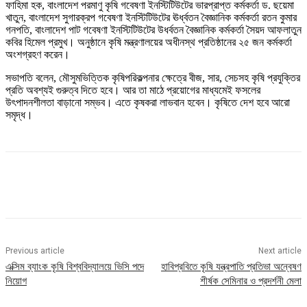
ফাহিমা হক, বাংলাদেশ পরমাণু কৃষি গবেষণা ইনস্টিটিউটের ভারপ্রাপ্ত কর্মকর্তা ড. ছয়েমা
খাতুন, বাংলাদেশ সুগারক্রপ গবেষণা ইনস্টিটিউটের ঊর্ধ্বতন বৈজ্ঞানিক কর্মকর্তা রতন কুমার
গনপতি, বাংলাদেশ পাট গবেষণা ইনস্টিটিউটের উধর্বতন বৈজ্ঞানিক কর্মকর্তা সৈয়দ আফলাতুন
কবির হিমেল প্রমুখ। অনুষ্ঠানে কৃষি মন্ত্রণালয়ের অধীনস্থ প্রতিষ্ঠানের ২৫ জন কর্মকর্তা
অংশগ্রহণ করেন।
সভাপতি বলেন, মৌসুমভিত্তিক কৃষিপরিকল্পনার ক্ষেত্রে বীজ, সার, সেচসহ কৃষি প্রযুক্তির
প্রতি অবশ্যই গুরুত্ব দিতে হবে। আর তা মাঠে প্রয়োগের মাধ্যমেই ফসলের
উৎপাদনশীলতা বাড়ানো সম্ভব। এতে কৃষকরা লাভবান হবেন। কৃষিতে দেশ হবে আরো
সমৃদ্ধ।
Previous article
Next article
এক্সিম ব্যাংক কৃষি বিশ্ববিদ্যালয়ে ভিসি পদে
হাবিপ্রবিতে কৃষি যন্ত্রপাতি প্রতিভা অন্বেষণ
নিয়োগ
শীর্ষক সেমিনার ও প্রদর্শনী মেলা