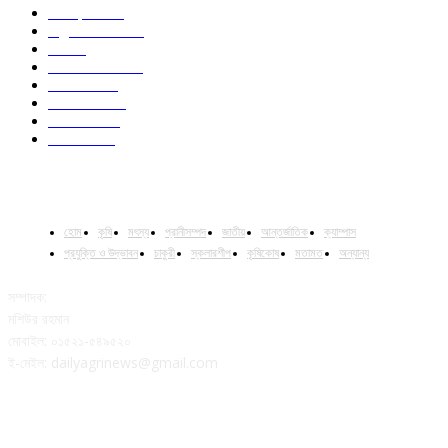
Campus
528
Agriculture
221
Job
43
International
32
National
29
Livestock
23
Fisheries
16
Column
15
হোম
কৃষি
মৎস্য
প্রানীসম্পদ
জাতীয়
আন্তর্জাতিক
ক্যাম্পাস
প্রযুক্তি ও উদ্ভাবন
চাকুরী
স্কলারশীপ
কৃষিকোষ
মতামত
অন্যান্য
সম্পাদক:
মশিউর রহমান
মোবাইল: ০১৫২১-৫৪৯৫২০
ই-মেইল: dailyagrinews@gmail.com
FOLLOW US