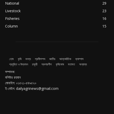
National
29
Livestock
23
Fisheries
16
Column
15
হোম
কৃষি
মৎস্য
প্রানীসম্পদ
জাতীয়
আন্তর্জাতিক
ক্যাম্পাস
প্রযুক্তি ও উদ্ভাবন
চাকুরী
স্কলারশীপ
কৃষিকোষ
মতামত
অন্যান্য
সম্পাদক:
মশিউর রহমান
মোবাইল: ০১৫২১-৫৪৯৫২০
ই-মেইল: dailyagrinews@gmail.com