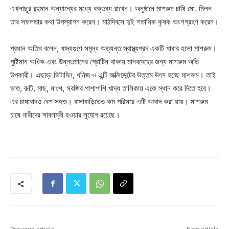
এখলাছুর রহমান অন্যান্যের মধ্যে বক্তব্য রাখেন। অনুষ্ঠানে মাশরুম চাষি মো. মিলন
তার সফলতার কথা উপস্থাপন করেন। মাঠদিবসে দুই শতাধিক কৃষক অংশগ্রহণ করেন।
প্রধান অতিথ বলেন, খাদ্যগুণে সমৃদ্ধ অত্যন্ত স্বাস্থ্যপ্রদ একটি খাবার হলো মাশরুম।
পুষ্টিমান অধিক এবং উন্নতমানের প্রোটিন থাকায় মানবদেহের জন্য মাশরুম অতি
উপকারী। এছাড়া ভিটামিন, খনিজ ও এন্টি অক্সিডেন্টের উত্তম উৎস হচ্ছে মাশরুম। তাই
ভাত, রুটি, মাছ, মাংশ, সবজির পাশাপাশি খাদ্য তালিকায় একে স্থান করে দিতে হবে।
এর চাষাবাদও বেশ সহজ। বাসাবাড়িতেও কম পরিসরে এটি আবাদ করা য়ায়। মাশরুম
চাষে নারীদের সাবলম্বী হওয়ার সুযোগ রয়েছে।