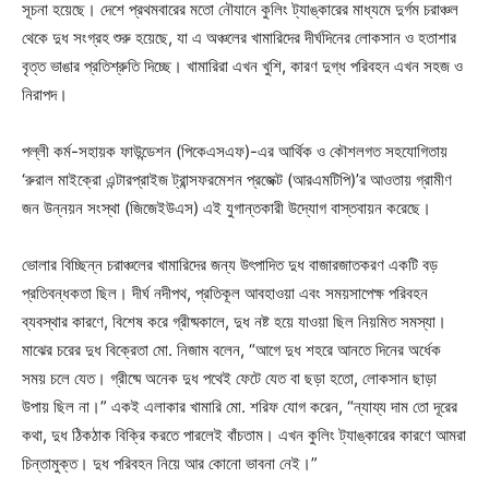
সূচনা হয়েছে। দেশে প্রথমবারের মতো নৌযানে কুলিং ট্যাঙ্কারের মাধ্যমে দুর্গম চরাঞ্চল
থেকে দুধ সংগ্রহ শুরু হয়েছে, যা এ অঞ্চলের খামারিদের দীর্ঘদিনের লোকসান ও হতাশার
বৃত্ত ভাঙার প্রতিশ্রুতি দিচ্ছে। খামারিরা এখন খুশি, কারণ দুগ্ধ পরিবহন এখন সহজ ও
নিরাপদ।
পল্লী কর্ম-সহায়ক ফাউন্ডেশন (পিকেএসএফ)-এর আর্থিক ও কৌশলগত সহযোগিতায়
‘রুরাল মাইক্রো এন্টারপ্রাইজ ট্রান্সফরমেশন প্রজেক্ট (আরএমটিপি)’র আওতায় গ্রামীণ
জন উন্নয়ন সংস্থা (জিজেইউএস) এই যুগান্তকারী উদ্যোগ বাস্তবায়ন করেছে।
ভোলার বিচ্ছিন্ন চরাঞ্চলের খামারিদের জন্য উৎপাদিত দুধ বাজারজাতকরণ একটি বড়
প্রতিবন্ধকতা ছিল। দীর্ঘ নদীপথ, প্রতিকূল আবহাওয়া এবং সময়সাপেক্ষ পরিবহন
ব্যবস্থার কারণে, বিশেষ করে গ্রীষ্মকালে, দুধ নষ্ট হয়ে যাওয়া ছিল নিয়মিত সমস্যা।
মাঝের চরের দুধ বিক্রেতা মো. নিজাম বলেন, “আগে দুধ শহরে আনতে দিনের অর্ধেক
সময় চলে যেত। গ্রীষ্মে অনেক দুধ পথেই ফেটে যেত বা ছড়া হতো, লোকসান ছাড়া
উপায় ছিল না।” একই এলাকার খামারি মো. শরিফ যোগ করেন, “ন্যায্য দাম তো দূরের
কথা, দুধ ঠিকঠাক বিক্রি করতে পারলেই বাঁচতাম। এখন কুলিং ট্যাঙ্কারের কারণে আমরা
চিন্তামুক্ত। দুধ পরিবহন নিয়ে আর কোনো ভাবনা নেই।”