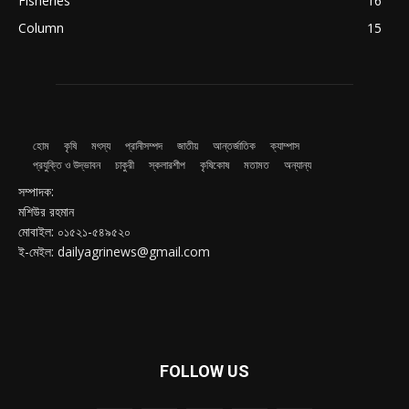
Fisheries
16
Column
15
হোম
কৃষি
মৎস্য
প্রানীসম্পদ
জাতীয়
আন্তর্জাতিক
ক্যাম্পাস
প্রযুক্তি ও উদ্ভাবন
চাকুরী
স্কলারশীপ
কৃষিকোষ
মতামত
অন্যান্য
সম্পাদক:
মশিউর রহমান
মোবাইল: ০১৫২১-৫৪৯৫২০
ই-মেইল: dailyagrinews@gmail.com
FOLLOW US