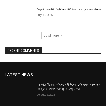
সিকৃবিতে মেধাবী শিক্ষার্থীদের ইউজিসি মেধাবৃত্তির চেক প্রদান
July 30, 2026
Load more
RECENT COMMENTS
LATEST NEWS
গাকৃবিতে ইয়াসের ব্যতিক্রমধর্মী উদ্যোগ,পরিচ্ছন্ন ক্যাম্পাস ও
শব্দ দূষণ রোধে সচেতনতামূলক কর্মসূচি পালন
August 2, 2026