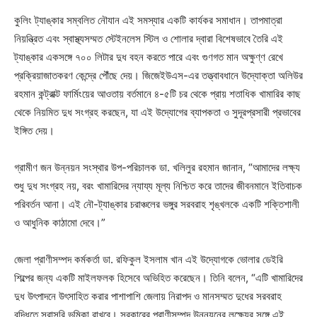
কুলিং ট্যাঙ্কার সম্বলিত নৌযান এই সমস্যার একটি কার্যকর সমাধান। তাপমাত্রা
নিয়ন্ত্রিত এবং স্বাস্থ্যসম্মত স্টেইনলেস স্টিল ও শোলার দ্বারা বিশেষভাবে তৈরি এই
ট্যাঙ্কার একসঙ্গে ৭০০ লিটার দুধ বহন করতে পারে এবং গুণগত মান অক্ষুণ্ণ রেখে
প্রক্রিয়াজাতকরণ কেন্দ্রে পৌঁছে দেয়। জিজেইউএস-এর তত্ত্বাবধানে উদ্যোক্তা অলিউর
রহমান কন্ট্রাক্ট ফার্মিংয়ের আওতায় বর্তমানে ৪-৫টি চর থেকে প্রায় শতাধিক খামারির কাছ
থেকে নিয়মিত দুধ সংগ্রহ করছেন, যা এই উদ্যোগের ব্যাপকতা ও সুদূরপ্রসারী প্রভাবের
ইঙ্গিত দেয়।
গ্রামীণ জন উন্নয়ন সংস্থার উপ-পরিচালক ডা. খলিলুর রহমান জানান, “আমাদের লক্ষ্য
শুধু দুধ সংগ্রহ নয়, বরং খামারিদের ন্যায্য মূল্য নিশ্চিত করে তাদের জীবনমানে ইতিবাচক
পরিবর্তন আনা। এই নৌ-ট্যাঙ্কার চরাঞ্চলের ভঙ্গুর সরবরাহ শৃঙ্খলকে একটি শক্তিশালী
ও আধুনিক কাঠামো দেবে।”
জেলা প্রাণীসম্পদ কর্মকর্তা ডা. রফিকুল ইসলাম খান এই উদ্যোগকে ভোলার ডেইরি
শিল্পের জন্য একটি মাইলফলক হিসেবে অভিহিত করেছেন। তিনি বলেন, “এটি খামারিদের
দুধ উৎপাদনে উৎসাহিত করার পাশাপাশি জেলায় নিরাপদ ও মানসম্মত দুধের সরবরাহ
বৃদ্ধিতে সরাসরি ভূমিকা রাখবে। সরকারের প্রাণীসম্পদ উন্নয়নের লক্ষ্যের সঙ্গে এই