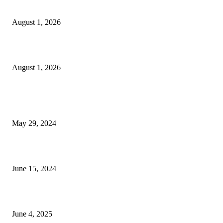
বাকৃবির দুই স্কুলের ২২ শিক্ষার্থীকে বৃত্তি প্রদান
August 1, 2026
বাকৃবিতে সেন্ট্রাল ওরিয়েন্টেশন অনুষ্ঠিত
August 1, 2026
POPULAR NEWS
Workshop on Aus Paddy Cultivation and Production
May 29, 2024
সম্ভাবনাময় কাসাভা (শিমুল) আলু
June 15, 2024
Jobs in Supreme Seed company
June 4, 2025