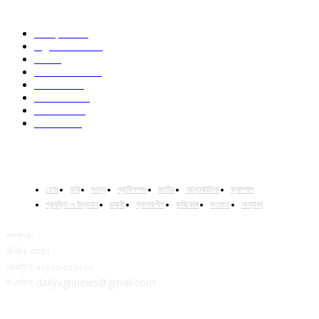
POPULAR CATEGORY
Campus
528
Agriculture
221
Job
43
International
32
National
29
Livestock
23
Fisheries
16
Column
15
হোম
কৃষি
মৎস্য
প্রানীসম্পদ
জাতীয়
আন্তর্জাতিক
ক্যাম্পাস
প্রযুক্তি ও উদ্ভাবন
চাকুরী
স্কলারশীপ
কৃষিকোষ
মতামত
অন্যান্য
সম্পাদক:
মশিউর রহমান
মোবাইল: ০১৫২১-৫৪৯৫২০
ই-মেইল: dailyagrinews@gmail.com