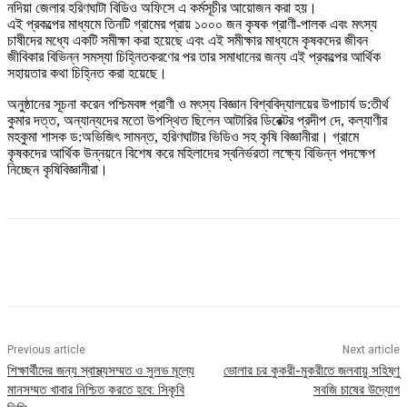
নদিয়া জেলার হরিণঘাটা বিডিও অফিসে এ কর্মসূচীর আয়োজন করা হয়।
এই প্রকল্পের মাধ্যমে তিনটি গ্রামের প্রায় ১০০০ জন কৃষক প্রাণী-পালক এবং মৎস্য
চাষীদের মধ্যে একটি সমীক্ষা করা হয়েছে এবং এই সমীক্ষার মাধ্যমে কৃষকদের জীবন
জীবিকার বিভিন্ন সমস্যা চিহ্নিতকরণের পর তার সমাধানের জন্য এই প্রকল্পের আর্থিক
সহায়তার কথা চিহ্নিত করা হয়েছে।
অনুষ্ঠানের সূচনা করেন পশ্চিমবঙ্গ প্রাণী ও মৎস্য বিজ্ঞান বিশ্ববিদ্যালয়ের উপাচার্য ড:তীর্থ
কুমার দত্ত, অন্যান্যদের মতো উপস্থিত ছিলেন আটারির ডিরেক্টর প্রদীপ দে, কল্যাণীর
মহকুমা শাসক ড:অভিজিৎ সামন্ত, হরিণঘাটার ভিডিও সহ কৃষি বিজ্ঞানীরা। গ্রামে
কৃষকদের আর্থিক উন্নয়নে বিশেষ করে মহিলাদের স্বনির্ভরতা লক্ষ্যে বিভিন্ন পদক্ষেপ
নিচ্ছেন কৃষিবিজ্ঞানীরা।
Previous article
Next article
শিক্ষার্থীদের জন্য স্বাস্থ্যসম্মত ও সুলভ মূল্যে
ভোলার চর কুকরী-মুকরীতে জলবায়ু সহিষ্ণু
মানসম্মত খাবার নিশ্চিত করতে হবে: সিকৃবি
সবজি চাষের উদ্যোগ