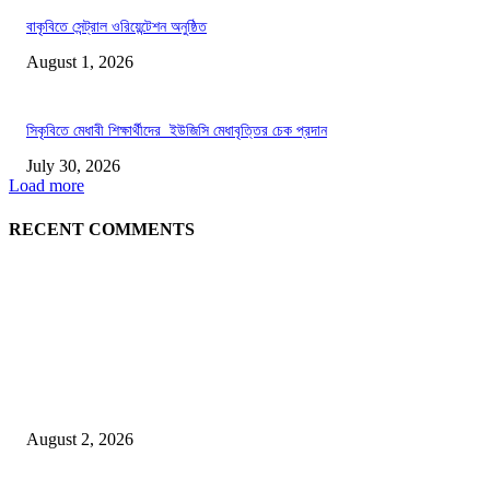
বাকৃবিতে সেন্ট্রাল ওরিয়েন্টেশন অনুষ্ঠিত
August 1, 2026
সিকৃবিতে মেধাবী শিক্ষার্থীদের ইউজিসি মেধাবৃত্তির চেক প্রদান
July 30, 2026
Load more
RECENT COMMENTS
LATEST NEWS
গাকৃবিতে ইয়াসের ব্যতিক্রমধর্মী উদ্যোগ,পরিচ্ছন্ন ক্যাম্পাস ও শব্দ দূষণ রোধে সচেতনতামূলক কর্ম
পালন
August 2, 2026