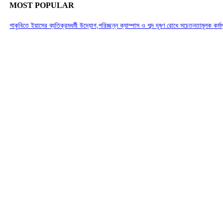
MOST POPULAR
গাকৃবিতে ইয়াসের ব্যতিক্রমধর্মী উদ্যোগ,পরিচ্ছন্ন ক্যাম্পাস ও শব্দ দূষণ রোধে সচেতনতামূলক কর্ম