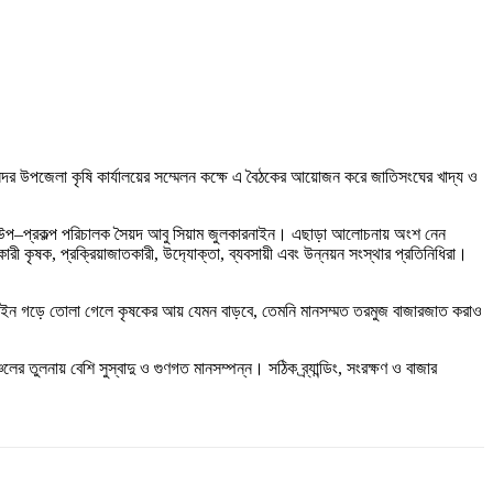
ে সদর উপজেলা কৃষি কার্যালয়ের সম্মেলন কক্ষে এ বৈঠকের আয়োজন করে জাতিসংঘের খাদ্য ও
 উপ–প্রকল্প পরিচালক সৈয়দ আবু সিয়াম জুলকারনাইন। এছাড়া আলোচনায় অংশ নেন
ী কৃষক, প্রক্রিয়াজাতকারী, উদ‍্যোক্তা, ব্যবসায়ী এবং উন্নয়ন সংস্থার প্রতিনিধিরা।
ু চেইন গড়ে তোলা গেলে কৃষকের আয় যেমন বাড়বে, তেমনি মানসম্মত তরমুজ বাজারজাত করাও
তুলনায় বেশি সুস্বাদু ও গুণগত মানসম্পন্ন। সঠিক ব্র্যান্ডিং, সংরক্ষণ ও বাজার