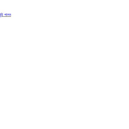
সূচি পালন