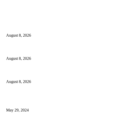
LATEST NEWS
Govt plans specialised veterinary hospital in every division: Tuku
August 8, 2026
বাকৃবিতে প্রাণী চিকিৎসক ও গবেষকদের ৩২তম বৈজ্ঞানিক সম্মেলন উদ্বোধন
August 8, 2026
বিএসভিইআর এর ৩২তম বার্ষিক বৈজ্ঞানিক সম্মেলন ৭ থেকে ৯ আগস্ট
August 8, 2026
POPULAR NEWS
Workshop on Aus Paddy Cultivation and Production
May 29, 2024