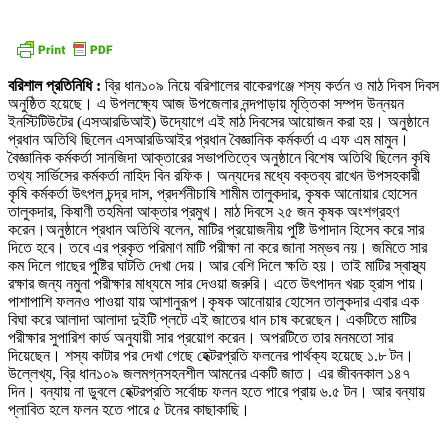
বরিশাল প্রতিনিধি :
ব্রি ধান১০৯ নিয়ে বরিশালের বাকেরগঞ্জে শস্য কর্তন ও মাঠ দিবস দিবস
অনুষ্ঠিত হয়েছে। এ উপলক্ষ্যে আজ উপজেলার নন্দপাড়ায় মৃত্তিকা সম্পদ উন্নয়ন
ইনস্টিটিউটের (এসআরডিআই) উদ্যোগে এই মাঠ দিবসের আয়োজন করা হয়। অনুষ্ঠানে
প্রধান অতিথি ছিলেন এসআরডিআইর প্রধান বৈজ্ঞানিক কর্মকর্তা এ এফ এম মামুন।
বৈজ্ঞানিক কর্মকর্তা সানজিদা আক্তারের সভাপতিত্বে অনুষ্ঠানে বিশেষ অতিথি ছিলেন কৃষি
তথ্য সার্ভিসের কর্মকর্তা নাহিদ বিন রফিক। অন্যদের মধ্যে বক্তব্য রাখেন উপসহকারী
কৃষি কর্মকর্তা উৎপল চন্দ্র দাস, প্রদর্শনীচাষি শামীম তালুকদার, কৃষক আনোয়ার হোসেন
তালুকদার, কিষাণী তহমিনা আক্তার প্রমুখ। মাঠ দিবসে ২৫ জন কৃষক অংশগ্রহণ
করেন।অনুষ্ঠানে প্রধান অতিথি বলেন, মাটির প্রয়োজনীয় পুষ্টি উপাদান হিসেব করে সার
দিতে হবে। তবে এর প্রকৃত পরিমাণ মাটি পরীক্ষা না করে জানা সম্ভব নয়। জমিতে সার
কম দিলে গাছের পুষ্টির ঘাটতি দেখা দেয়। আর বেশি দিলে ক্ষতি হয়। তাই মাটির স্বাস্থ্য
রক্ষার জন্য নমুনা পরীক্ষার মাধ্যমে সার দেওয়া জরুরি। এতে উৎপাদন খরচ হ্রাস পায়।
পাশাপাশি ফলনও পাওয়া যায় আশানুরূপ।কৃষক আনোয়ার হোসেন তালুকদার এবার এক
বিঘা করে আলাদা আলাদা দুইটি প্লটে এই জাতের ধান চাষ করেছেন। একটিতে মাটির
পরীক্ষার সুপারিশ কার্ড অনুযায়ী সার প্রয়োগ করেন। অপরটিতে তার মনমতো সার
দিয়েছেন। শস্য কাটার পর দেখা গেছে হেক্টরপ্রতি ফলনের পার্থক্য হয়েছে ১.৮ টন।
উল্লেখ্য, ব্রি ধান১০৯ জলমগ্নসহনশীল আমনের একটি জাত। এর জীবনকাল ১৪৭
দিন। বন্যায় না ডুবলে হেক্টরপ্রতি সর্বোচ্চ ফলন হতে পারে প্রায় ৬.৫ টন। আর বন্যায়
প্লাবিত হলে ফলন হতে পারে ৫ টনের কাছাকাছি।