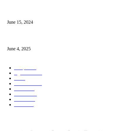
সম্ভাবনাময় কাসাভা (শিমুল) আলু
June 15, 2024
Jobs in Supreme Seed company
June 4, 2025
POPULAR CATEGORY
Campus
531
Agriculture
221
Job
43
International
32
National
29
Livestock
24
Fisheries
16
Column
15