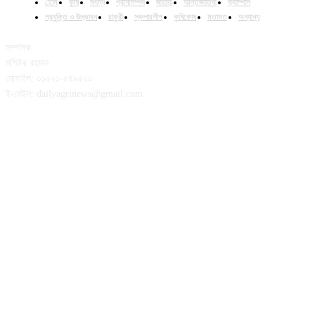
হোম
কৃষি
মৎস্য
প্রানীসম্পদ
জাতীয়
আন্তর্জাতিক
ক্যাম্পাস
প্রযুক্তি ও উদ্ভাবন
চাকুরী
স্কলারশীপ
কৃষিকোষ
মতামত
অন্যান্য
সম্পাদক:
মশিউর রহমান
মোবাইল: ০১৫২১-৫৪৯৫২০
ই-মেইল: dailyagrinews@gmail.com
FOLLOW US