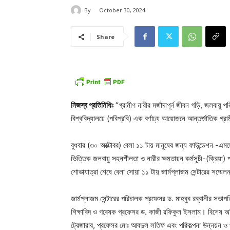
By
October 30, 2024
Share
নিজস্ব প্রতিনিধিঃ
“গ্রামীণ নারীর মর্জাদাপূর্ন জীবন গড়ি, জলবায়ু প
বিশ্ববিদ্যালয়ে (পবিপ্রবি) এক বর্ণাঢ্য আয়োজনে আন্তর্জাতিক গ
বুধবার (৩০ অক্টোবর) বেলা ১১ টায় মানুষের জন্য ফাউন্ডেশন 
ভিত্তিক জলবায়ু সহনশীলতা ও নারীর ক্ষমতায়ন কর্মসূচী-(ক্রিয়া) প্
শোভাযাত্রা শেষে বেলা সোয়া ১১ টায় জার্মপ্লাজম সেন্টারের সম্ম
জার্মপ্লাজম সেন্টারের পরিচালক প্রফেসর ড. মাহবুব রব্বানীর সভাপ
শিক্ষাবিদ ও গবেষক প্রফেসর ড. কাজী রফিকুল ইসলাম। বিশেষ অত
ট্রেজারার, প্রফেসর মোঃ আবদুল লতিফ এবং পরিকল্পনা উন্নয়ন ও