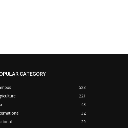
OPULAR CATEGORY
ampus
528
riculture
221
b
43
ternational
32
tional
29