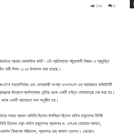
314
0
রিবর্তনের প্রভাব মোকাবিলা করি”- এই প্রতিপাদ্যে পটুয়াখালী বিজ্ঞান ও প্রযুক্তি
্রামীন নারী দিবস ২০২৪ উদযাপন করা হয়েছে।
-এমজেএফ’র সহযোগিতায় এবং বেসরকারী সংস্থা এনএসএস এর আয়োজনে কমিউনিটি
রকল্পের উদ্যোগে জার্মপ্লাজম সেন্টার থেকে একটি বর্ণাঢ্য শোভাযাত্রা বের করা হয়।
েলন কক্ষে একটি আলোচনা সভা অনুষ্ঠিত হয়।
তিত্বে সভায় প্রধান অতিথি হিসেবে উপস্থিত ছিলেন ভাইস চ্যান্সেলর বিশিষ্ট
িথি হিসেবে প্রো-ভাইস চ্যান্সেলর প্রফেসর ড. এসএম হেমায়েত জাহান,
 ওয়ার্কস বিভাগের পরিচালক, প্রফেসর মোঃ জামাল হোসেন। এছাড়াও