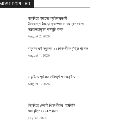
MOST POPULAR
গাকৃবিতে ইয়াসের ব্যতিক্রমধর্মী
উদ্যোগ,পরিচ্ছন্ন ক্যাম্পাস ও শব্দ দূষণ রোধে
সচেতনতামূলক কর্মসূচি পালন
August 2, 2026
বাকৃবির দুই স্কুলের ২২ শিক্ষার্থীকে বৃত্তি প্রদান
August 1, 2026
বাকৃবিতে সেন্ট্রাল ওরিয়েন্টেশন অনুষ্ঠিত
August 1, 2026
সিকৃবিতে মেধাবী শিক্ষার্থীদের ইউজিসি
মেধাবৃত্তির চেক প্রদান
July 30, 2026