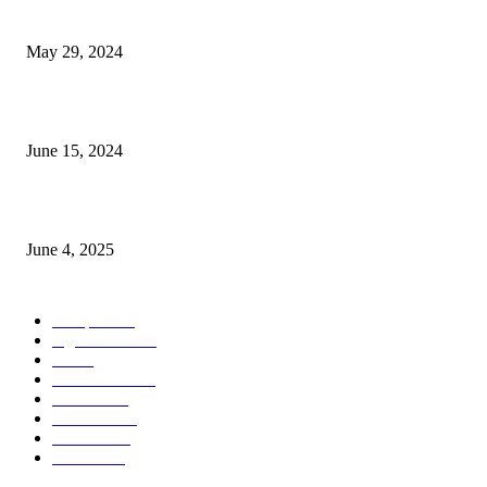
Workshop on Aus Paddy Cultivation and Production
May 29, 2024
সম্ভাবনাময় কাসাভা (শিমুল) আলু
June 15, 2024
Jobs in Supreme Seed company
June 4, 2025
POPULAR CATEGORY
Campus
528
Agriculture
221
Job
43
International
32
National
29
Livestock
23
Fisheries
16
Column
15