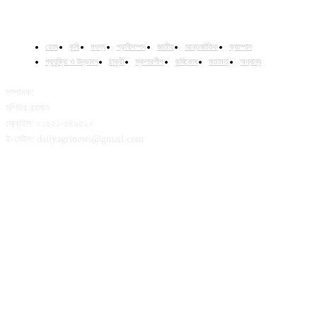
হোম
কৃষি
মৎস্য
প্রানীসম্পদ
জাতীয়
আন্তর্জাতিক
ক্যাম্পাস
প্রযুক্তি ও উদ্ভাবন
চাকুরী
স্কলারশীপ
কৃষিকোষ
মতামত
অন্যান্য
সম্পাদক:
মশিউর রহমান
মোবাইল: ০১৫২১-৫৪৯৫২০
ই-মেইল: dailyagrinews@gmail.com
FOLLOW US