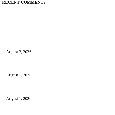
RECENT COMMENTS
LATEST NEWS
গাকৃবিতে ইয়াসের ব্যতিক্রমধর্মী উদ্যোগ,পরিচ্ছন্ন ক্যাম্পাস ও শব্দ দূষণ রোধে সচেতনতামূলক কর্ম
পালন
August 2, 2026
বাকৃবির দুই স্কুলের ২২ শিক্ষার্থীকে বৃত্তি প্রদান
August 1, 2026
বাকৃবিতে সেন্ট্রাল ওরিয়েন্টেশন অনুষ্ঠিত
August 1, 2026
POPULAR NEWS