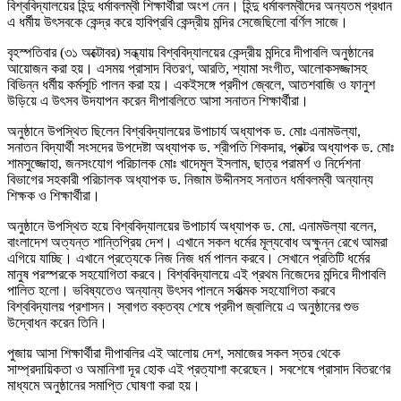
বিশ্ববিদ্যালয়ের হিন্দু ধর্মাবলম্বী শিক্ষার্থীরা অংশ নেন। হিন্দু ধর্মাবলম্বীদের অন্যতম প্রধান
এ ধর্মীয় উৎসবকে কেন্দ্র করে হাবিপ্রবি কেন্দ্রীয় মন্দির সেজেছিলো বর্ণিল সাজে।
বৃহস্পতিবার (৩১ অক্টোবর) সন্ধ্যায় বিশ্ববিদ্যালয়ের কেন্দ্রীয় মন্দিরে দীপাবলি অনুষ্ঠানের
আয়োজন করা হয়। এসময় প্রাসাদ বিতরণ, আরতি, শ্যামা সংগীত, আলোকসজ্জাসহ
বিভিন্ন ধর্মীয় কর্মসূচি পালন করা হয়। একইসঙ্গে প্রদীপ জ্বেলে, আতশবাজি ও ফানুশ
উড়িয়ে এ উৎসব উদযাপন করেন দীপাবলিতে আসা সনাতন শিক্ষার্থীরা।
অনুষ্ঠানে উপস্থিত ছিলেন বিশ্ববিদ্যালয়ের উপাচার্য অধ্যাপক ড. মোঃ এনামউল্যা,
সনাতন বিদ্যার্থী সংসদের উপদেষ্টা অধ্যাপক ড. শ্রীপতি শিকদার, প্রক্টর অধ্যাপক ড. মোঃ
শামসুজ্জোহা, জনসংযোগ পরিচালক মোঃ খাদেমুল ইসলাম, ছাত্র পরামর্শ ও নির্দেশনা
বিভাগের সহকারী পরিচালক অধ্যাপক ড. নিজাম উদ্দীনসহ সনাতন ধর্মাবলম্বী অন্যান্য
শিক্ষক ও শিক্ষার্থীরা।
অনুষ্ঠানে উপস্থিত হয়ে বিশ্ববিদ্যালয়ের উপাচার্য অধ্যাপক ড. মো. এনামউল্যা বলেন,
বাংলাদেশ অত্যন্ত শান্তিপ্রিয় দেশ। এখানে সকল ধর্মের মূল্যবোধ অক্ষুন্ন রেখে আমরা
এগিয়ে যাচ্ছি। এখানে প্রত্যেকে নিজ নিজ ধর্ম পালন করবে। সেখানে প্রতিটি ধর্মের
মানুষ পরস্পরকে সহযোগিতা করবে। বিশ্ববিদ্যালয়ে এই প্রথম নিজেদের মন্দিরে দীপাবলি
পালিত হলো। ভবিষ্যতেও অন্যান্য উৎসব পালনে সর্বাত্মক সহযোগিতা করবে
বিশ্ববিদ্যালয় প্রশাসন। স্বাগত বক্তব্য শেষে প্রদীপ জ্বালিয়ে এ অনুষ্ঠানের শুভ
উদ্বোধন করেন তিনি।
পুজায় আসা শিক্ষার্থীরা দীপাবলির এই আলোয় দেশ, সমাজের সকল স্তর থেকে
সাম্প্রদায়িকতা ও অমানিশা দূর হোক এই প্রত্যাশা করেছেন। সবশেষে প্রাসাদ বিতরণের
মাধ্যমে অনুষ্ঠানের সমাপ্তি ঘোষণা করা হয়।