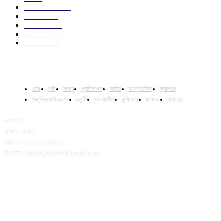
International
32
National
29
Livestock
23
Fisheries
16
Column
15
হোম
কৃষি
মৎস্য
প্রানীসম্পদ
জাতীয়
আন্তর্জাতিক
ক্যাম্পাস
প্রযুক্তি ও উদ্ভাবন
চাকুরী
স্কলারশীপ
কৃষিকোষ
মতামত
অন্যান্য
সম্পাদক:
মশিউর রহমান
মোবাইল: ০১৫২১-৫৪৯৫২০
ই-মেইল: dailyagrinews@gmail.com
FOLLOW US