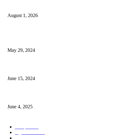
বাকৃবিতে সেন্ট্রাল ওরিয়েন্টেশন অনুষ্ঠিত
August 1, 2026
POPULAR NEWS
Workshop on Aus Paddy Cultivation and Production
May 29, 2024
সম্ভাবনাময় কাসাভা (শিমুল) আলু
June 15, 2024
Jobs in Supreme Seed company
June 4, 2025
POPULAR CATEGORY
Campus
528
Agriculture
221
Job
43