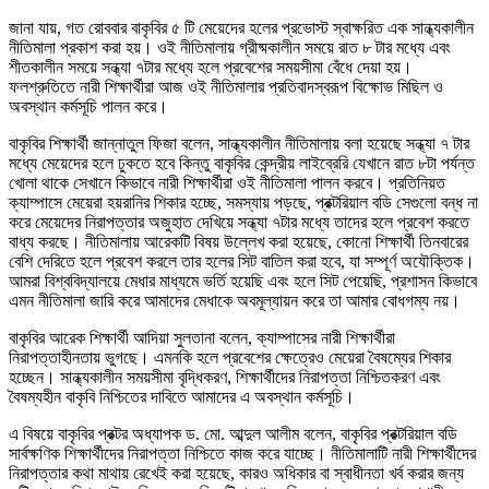
জানা যায়, গত রোববার বাকৃবির ৫ টি মেয়েদের হলের প্রভোস্ট স্বাক্ষরিত এক সান্ধ্যকালীন
নীতিমালা প্রকাশ করা হয়। ওই নীতিমালায় গ্রীষ্মকালীন সময়ে রাত ৮ টার মধ্যে এবং
শীতকালীন সময়ে সন্ধ্যা ৭টার মধ্যে হলে প্রবেশের সময়সীমা বেঁধে দেয়া হয়।
ফলশ্রুতিতে নারী শিক্ষার্থীরা আজ ওই নীতিমালার প্রতিবাদস্বরূপ বিক্ষোভ মিছিল ও
অবস্থান কর্মসূচি পালন করে।
বাকৃবির শিক্ষার্থী জান্নাতুল ফিজা বলেন, সান্ধ্যকালীন নীতিমালায় বলা হয়েছে সন্ধ্যা ৭ টার
মধ্যে মেয়েদের হলে ঢুকতে হবে কিন্তু বাকৃবির কেন্দ্রীয় লাইব্রেরি যেখানে রাত ৮টা পর্যন্ত
খোলা থাকে সেখানে কিভাবে নারী শিক্ষার্থীরা ওই নীতিমালা পালন করবে। প্রতিনিয়ত
ক্যাম্পাসে মেয়েরা হয়রানির শিকার হচ্ছে, সমস্যায় পড়ছে, প্রক্টরিয়াল বডি সেগুলো বন্ধ না
করে মেয়েদের নিরাপত্তার অজুহাত দেখিয়ে সন্ধ্যা ৭টার মধ্যে তাদের হলে প্রবেশ করতে
বাধ্য করছে। নীতিমালায় আরেকটি বিষয় উল্লেখ করা হয়েছে, কোনো শিক্ষার্থী তিনবারের
বেশি দেরিতে হলে প্রবেশ করলে তার হলের সিট বাতিল করা হবে, যা সম্পূর্ণ অযৌক্তিক।
আমরা বিশ্ববিদ্যালয়ে মেধার মাধ্যমে ভর্তি হয়েছি এবং হলে সিট পেয়েছি, প্রশাসন কিভাবে
এমন নীতিমালা জারি করে আমাদের মেধাকে অবমূল্যায়ন করে তা আমার বোধগম্য নয়।
বাকৃবির আরেক শিক্ষার্থী আদিয়া সুলতানা বলেন, ক্যাম্পাসের নারী শিক্ষার্থীরা
নিরাপত্তাহীনতায় ভুগছে। এমনকি হলে প্রবেশের ক্ষেত্রেও মেয়েরা বৈষম্যের শিকার
হচ্ছেন। সান্ধ্যকালীন সময়সীমা বৃদ্ধিকরণ, শিক্ষার্থীদের নিরাপত্তা নিশ্চিতকরণ এবং
বৈষম্যহীন বাকৃবি নিশ্চিতের দাবিতে আমাদের এ অবস্থান কর্মসূচি।
এ বিষয়ে বাকৃবির প্রক্টর অধ্যাপক ড. মো. আব্দুল আলীম বলেন, বাকৃবির প্রক্টরিয়াল বডি
সার্বক্ষণিক শিক্ষার্থীদের নিরাপত্তা নিশ্চিতে কাজ করে যাচ্ছে। নীতিমালাটি নারী শিক্ষার্থীদের
নিরাপত্তার কথা মাথায় রেখেই করা হয়েছে, কারও অধিকার বা স্বাধীনতা খর্ব করার জন্য