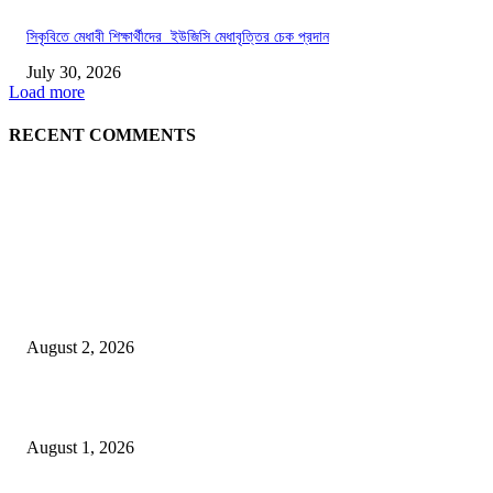
সিকৃবিতে মেধাবী শিক্ষার্থীদের ইউজিসি মেধাবৃত্তির চেক প্রদান
July 30, 2026
Load more
RECENT COMMENTS
LATEST NEWS
গাকৃবিতে ইয়াসের ব্যতিক্রমধর্মী উদ্যোগ,পরিচ্ছন্ন ক্যাম্পাস ও শব্দ দূষণ রোধে সচেতনতামূলক কর্ম
পালন
August 2, 2026
বাকৃবির দুই স্কুলের ২২ শিক্ষার্থীকে বৃত্তি প্রদান
August 1, 2026