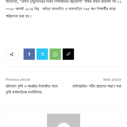
উল্লেখ্য, “ভাইস চ্যান্সেলরের নিকট শিক্ষার্থীদের প্রত্যাশা” শীর্ষক উক্ত জরিপটি গত ১২
—২০ আগস্ট ২০২৪ খ্রি. পর্যন্ত অনলাইন ও অফলাইনে ৭৯৫ জন শিক্ষার্থীর মাঝে
পরিচালনা করা হয়।
Previous article
Next article
বরিশালে কৃষি ও স্বরাষ্ট্র উপদেষ্টার সাথে
হাবিপ্রবিতে শহীদ রাহুলের স্মরণে সভা
কৃষি কর্মকর্তাদের মতবিনিময়