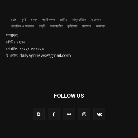
হোম
কৃষি
মৎস্য
প্রানীসম্পদ
জাতীয়
আন্তর্জাতিক
ক্যাম্পাস
প্রযুক্তি ও উদ্ভাবন
চাকুরী
স্কলারশীপ
কৃষিকোষ
মতামত
অন্যান্য
সম্পাদক:
মশিউর রহমান
মোবাইল: ০১৫২১-৫৪৯৫২০
ই-মেইল: dailyagrinews@gmail.com
FOLLOW US