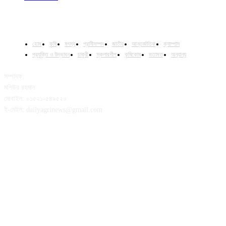
হোম
কৃষি
মৎস্য
প্রানীসম্পদ
জাতীয়
আন্তর্জাতিক
ক্যাম্পাস
প্রযুক্তি ও উদ্ভাবন
চাকুরী
স্কলারশীপ
কৃষিকোষ
মতামত
অন্যান্য
সম্পাদক:
মশিউর রহমান
মোবাইল: ০১৫২১-৫৪৯৫২০
ই-মেইল: dailyagrinews@gmail.com
FOLLOW US