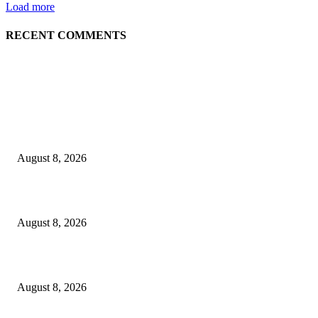
Load more
RECENT COMMENTS
LATEST NEWS
Govt plans specialised veterinary hospital in every division: Tuku
August 8, 2026
বাকৃবিতে প্রাণী চিকিৎসক ও গবেষকদের ৩২তম বৈজ্ঞানিক সম্মেলন উদ্বোধন
August 8, 2026
বিএসভিইআর এর ৩২তম বার্ষিক বৈজ্ঞানিক সম্মেলন ৭ থেকে ৯ আগস্ট
August 8, 2026
POPULAR NEWS