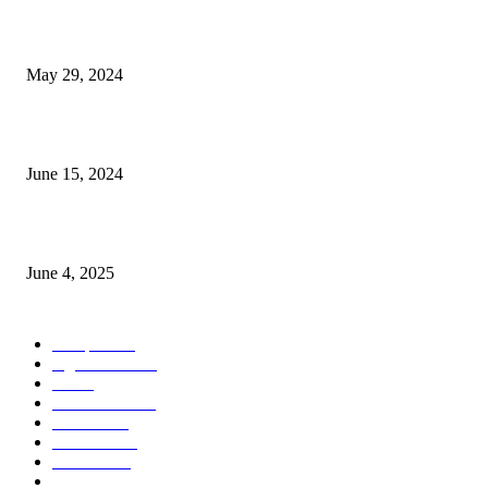
Workshop on Aus Paddy Cultivation and Production
May 29, 2024
সম্ভাবনাময় কাসাভা (শিমুল) আলু
June 15, 2024
Jobs in Supreme Seed company
June 4, 2025
POPULAR CATEGORY
Campus
531
Agriculture
221
Job
43
International
32
National
29
Livestock
24
Fisheries
16
Column
15