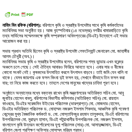
নাহিদ বিন রফিক (বরিশাল):
বরিশালে কৃষি ও স্বরাষ্ট্র উপদেষ্টার সাথে কৃষি কর্মকর্তাদের
মতবিনিময় সভা অনুষ্ঠিত হয়। আজ বৃহস্পতিবার (১৪ নভেম্বর) নগরীর খামারবাড়িতে কৃষি
তথ্য সার্ভিসের সম্মেলনকক্ষে কৃষি সম্প্রসারণ অধিদপ্তরের (ডিএই) উদ্যোগে এই সভার
আয়োজন করা হয়।
সভায় প্রধান অতিথি ছিলেন কৃষি ও স্বরাষ্ট্র উপদেষ্টা লেফটেন্যান্ট জেনারেল মো. জাহাঙ্গীর
আলম চৌধুরী (অব.)।
মতবিনিময় সভায় কৃষি ও স্বরাষ্ট্র উপদেষ্টার বলেন, বরিশালের শস্য ভান্ডার এখন বরেন্দ্র
অঞ্চলে চলে গেছে। সেই ঐতিহ্য আবারও ফিরিয়ে আনতে হবে। এবার সার ও বীজের
কোনো সংকট নেই। কৃষকদের উৎসাহিত করলে উৎপাদন বাড়বে। তাই জমি যেন খালি না
থাকে। যেসব জায়গায় এক ফসল কিংবা দুই ফসল হয়, সেখানে কীভাবে তিন ফসল করা
যায়; তা নিয়ে কাজ করতে হবে। তাহলে দেশের মানুষের খাদ্যের চাহিদা পূরণ হবে।
অনুষ্ঠানে অন্যান্যের মধ্যে বক্তব্য রাখেন কৃষি মন্ত্রণালয়ের অতিরিক্ত সচিব মো. আবু
জুবাইর হোসেন বাবলু, বরিশালের বিভাগীয় কমিশনার (অতিরিক্ত সচিব) মো. রায়হান
কাওছার, ডিএইর সরেজমিন উইংয়ের পরিচালক (ভারপ্রাপ্ত) মো. মোজদার হোসেন,
ডিএইর অতিরিক্ত পরিচালক ড. মোহাম্মদ নজরুল ইসলাম শিকদার, আঞ্চলিক কৃষি গবেষণা
কেন্দ্রের মুখ্য বৈজ্ঞানিক কর্মকর্তা ড. মো. মোস্তাফিজুর রহমান তালুকদার, ডিএই বরিশালের
উপপরিচালক মো. মুরাদুল হাসান, ডিএই পটুয়াখালীর উপপরিচলক মো. নজরুল ইসলাম,
বাংলাদেশ কৃষি উন্নয়ন কর্পোরেশনের যুগ্ম পরিচালক (সার) মো. আসাদুজ্জামান, ডিএই
বরিশাল জেলা প্রশিক্ষণ অফিসার মোসাম্মৎ মরিয়ম প্রমুখ।