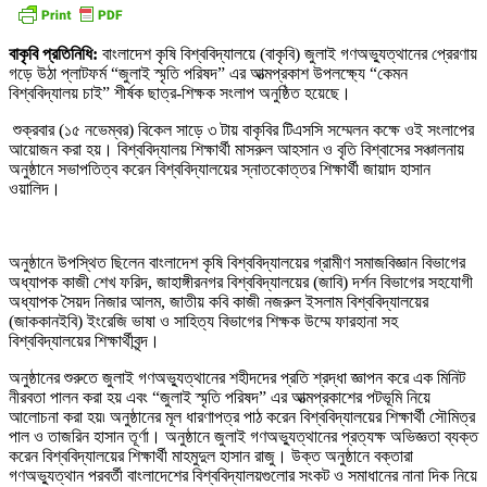
বাকৃবি প্রতিনিধি:
বাংলাদেশ কৃষি বিশ্ববিদ্যালয়ে (বাকৃবি) জুলাই গণঅভ্যুত্থানের প্রেরণায়
গড়ে উঠা প্লাটফর্ম “জুলাই স্মৃতি পরিষদ” এর আত্মপ্রকাশ উপলক্ষ্যে “কেমন
বিশ্ববিদ্যালয় চাই” শীর্ষক ছাত্র-শিক্ষক সংলাপ অনুষ্ঠিত হয়েছে।
শুক্রবার (১৫ নভেম্বর) বিকেল সাড়ে ৩ টায় বাকৃবির টিএসসি সম্মেলন কক্ষে ওই সংলাপের
আয়োজন করা হয়। বিশ্ববিদ্যালয় শিক্ষার্থী মাসরুল আহসান ও বৃতি বিশ্বাসের সঞ্চালনায়
অনুষ্ঠানে সভাপতিত্ব করেন বিশ্ববিদ্যালয়ের স্নাতকোত্তর শিক্ষার্থী জায়াদ হাসান
ওয়ালিদ।
অনুষ্ঠানে উপস্থিত ছিলেন বাংলাদেশ কৃষি বিশ্ববিদ্যালয়ের গ্রামীণ সমাজবিজ্ঞান বিভাগের
অধ্যাপক কাজী শেখ ফরিদ, জাহাঙ্গীরনগর বিশ্ববিদ্যালয়ের (জাবি) দর্শন বিভাগের সহযোগী
অধ্যাপক সৈয়দ নিজার আলম, জাতীয় কবি কাজী নজরুল ইসলাম বিশ্ববিদ্যালয়ের
(জাককানইবি) ইংরেজি ভাষা ও সাহিত্য বিভাগের শিক্ষক উম্মে ফারহানা সহ
বিশ্ববিদ্যালয়ের শিক্ষার্থীবৃন্দ।
অনুষ্ঠানের শুরুতে জুলাই গণঅভ্যুত্থানের শহীদদের প্রতি শ্রদ্ধা জ্ঞাপন করে এক মিনিট
নীরবতা পালন করা হয় এবং “জুলাই স্মৃতি পরিষদ” এর আত্মপ্রকাশের পটভূমি নিয়ে
আলোচনা করা হয়৷ অনুষ্ঠানের মূল ধারণাপত্র পাঠ করেন বিশ্ববিদ্যালয়ের শিক্ষার্থী সৌমিত্র
পাল ও তাজরিন হাসান তূর্ণা। অনুষ্ঠানে জুলাই গণঅভ্যুত্থানের প্রত্যক্ষ অভিজ্ঞতা ব্যক্ত
করেন বিশ্ববিদ্যালয়ের শিক্ষার্থী মাহমুদুল হাসান রাজু। উক্ত অনুষ্ঠানে বক্তারা
গণঅভ্যুত্থান পরবর্তী বাংলাদেশের বিশ্ববিদ্যালয়গুলোর সংকট ও সমাধানের নানা দিক নিয়ে