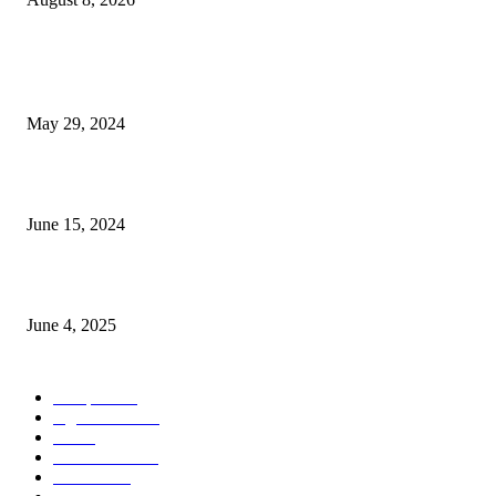
POPULAR NEWS
Workshop on Aus Paddy Cultivation and Production
May 29, 2024
সম্ভাবনাময় কাসাভা (শিমুল) আলু
June 15, 2024
Jobs in Supreme Seed company
June 4, 2025
POPULAR CATEGORY
Campus
531
Agriculture
221
Job
43
International
32
National
29