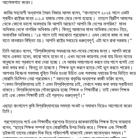
আলোকপাত করেন।
জাবির সহযোগী অধ্যাপক সৈয়দ নিজার আলম বলেন, “বাংলাদেশে ২০২৪ সালে একটা
স্বাধীন রাষ্ট্রের মধ্যে ১-১.৫ হাজার লোক মেরে ফেলা হয়েছে। তাহলে ব্রিটিশ আমলের
থেকে কোনো ভালো অবস্থায় কি আপনি আছেন? আপনি কি দেশের নাগরিক? মানব
অধিকার থেকে নাগরিক অধিকার বেশি। কিন্তু আমাদের মানব অধিকার থেকেও নিচে,
অমানবিক অধিকার। ‘২৪ সালে তাই সমঝোতা প্রয়োজন। এমন কোনো কাজ না করা
যাতে মানবায়ন বিঘ্নিত হয়। আপনি রাষ্ট্রে সবচেয়ে গুরুত্বপূর্ণ, এটা মনে রাখা দরকার।”
তিনি আরোও বলেন, “বিশ্ববিদ্যালয় সবধরনের মত-পথের লোকের জন্য। আপনি কারো
সাথে একমত হবেন, কারো সাথে হবেন না। এখন অনেক জায়গায় দেখা যায় ভিন্ন মতের
মানুষকে মত প্রকাশে বাধা দেয়া হচ্ছে। যে আমার সমালোচনা করবে তার পাশে বসেই তো
কথা বলার কথা। কিন্তু তা হচ্ছেনা। শিক্ষক ভুল করলে ছাত্র সেই ভুল করতে পারেনা।
আপনার বিবেচনা সবসময় যুক্তি নির্ভর হওয়া উচিত এবং সবসময় ন্যায়ের উপর ভিত্তি করে
মোরালি ডিসিশন নেয়া প্রয়োজন।” বক্তব্যে বাকৃবির অধ্যাপক কাজী ফরিদ বলেন,
“কেমন বিশ্ববিদ্যালয় চাই ? এমন বিশ্ববিদ্যালয় চাই, যেখানে সবার কথা বলার স্বাধীনতা
থাকবে। বিশ্ববিদ্যালয়ের স্টেকহোল্ডার হচ্ছে শিক্ষক ও শিক্ষার্থীরা। তাই কেমন শিক্ষক
চাই এবং কেমন শিক্ষার্থী চাই এই প্রশ্নও গুরুত্বপূর্ণ।”
এছাড়া বাংলাদেশ কৃষি বিশ্ববিদ্যালয়ের সমস্যা সংকট ও সমাধান নিয়েও আলোচনা করেন
তিনি।
প্রশ্নোত্তর পর্বে এক শিক্ষার্থীর প্রশ্নের উত্তরে জাককানইবির শিক্ষক উম্মে ফারহানা
বলেন, “ছাত্র শিক্ষক সম্পর্ক হবে মোরালিটির উপর নির্ভর করে। শিক্ষক এবং শিক্ষার্থী
দুইজনই তাদের মোরাল দিক দিয়ে শক্তিশালী থাকলেই কেবল মানোন্নয়ন সম্ভব।”