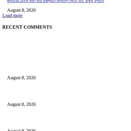
জুলাইয়ের চেতনা ধারণ করে বৈষম্যহীন বাংলাদেশ গড়তে হবে: বাকৃবি উপাচার্য
August 8, 2026
Load more
RECENT COMMENTS
LATEST NEWS
Govt plans specialised veterinary hospital in every division: Tuku
August 8, 2026
বাকৃবিতে প্রাণী চিকিৎসক ও গবেষকদের ৩২তম বৈজ্ঞানিক সম্মেলন উদ্বোধন
August 8, 2026
বিএসভিইআর এর ৩২তম বার্ষিক বৈজ্ঞানিক সম্মেলন ৭ থেকে ৯ আগস্ট
August 8, 2026