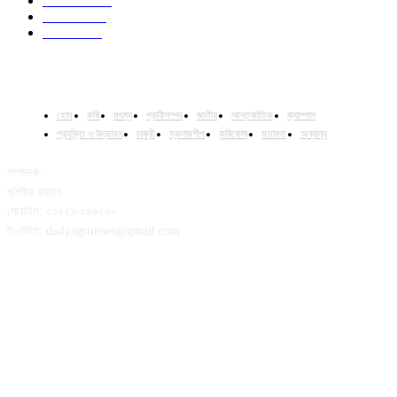
Livestock
24
Fisheries
16
Column
15
হোম
কৃষি
মৎস্য
প্রানীসম্পদ
জাতীয়
আন্তর্জাতিক
ক্যাম্পাস
প্রযুক্তি ও উদ্ভাবন
চাকুরী
স্কলারশীপ
কৃষিকোষ
মতামত
অন্যান্য
সম্পাদক:
মশিউর রহমান
মোবাইল: ০১৫২১-৫৪৯৫২০
ই-মেইল: dailyagrinews@gmail.com
FOLLOW US