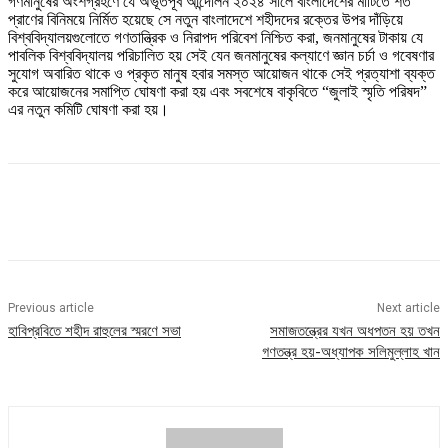
গণমানুষের অংশগ্রহণে যে অভূতপূর্ব আন্দোলন ২০২৪ সালে বাংলাদেশের মাটিতে শত
প্রাণের বিনিময়ে নির্মিত হয়েছে সে নতুন বাংলাদেশে শহীদদের রক্তের উপর দাঁড়িয়ে
বিশ্ববিদ্যালয়গুলোতে গণতান্ত্রিক ও নিরাপদ পরিবেশ নিশ্চিত করা, জনমানুষের টাকায় যে
পাবলিক বিশ্ববিদ্যালয় পরিচালিত হয় সেই যেন জনমানুষের কল্যাণে জ্ঞান চর্চা ও গবেষণার
সুযোগ অবারিত থাকে ও প্রকৃত মানুষ হবার সমস্ত আয়োজন থাকে সেই প্রত্যাশা ব্যক্ত
করে আয়োজনের সমাপ্তি ঘোষণা করা হয় এবং সবশেষে বাকৃবিতে “জুলাই স্মৃতি পরিষদ”
এর নতুন কমিটি ঘোষণা করা হয়।
Previous article
Next article
হাবিপ্রবিতে শহীদ রাহুলের স্মরণে সভা
সমাজতন্ত্রের যখন অধপতন হয় তখন
গণতন্ত্র হয়-অধ্যাপক সলিমুল্লাহ খান