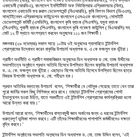
ইনস্টিটিউট (বারি), বাংলাদেশ ধান গবেষণা ইনস্টিটিউট (বিআরআরআই), পল্লী উন্নয়ন
একাডেমী (আরডিএ), বাংলাদেশ ইনস্টিটিউট অফ নিউক্লিয়ার এগ্রিকালচার (বিনা),
বাংলাদেশ একাডেমি ফর রুরাল ডেভেলপমেন্ট (বিএআরডি), কৃষি বিপণন বিভাগ (ডিএএম),
সাসটেইনেবল এগ্রিকালচার ফাউন্ডেশন বাংলাদেশ (এসএএফ বাংলাদেশ), সোসাইটি
ডেভেলপমেন্ট কমিটি (এসডিসি), বাংলাদেশ কৃষি ব্যাংক (পিএলসি), যমুনা ব্যাংক
(পিএলসি), পূবালী ব্যাংক (পিএলসি), বাংলাদেশ কৃষি গবেষণা কাউন্সিল ( বিএআরসি) সহ
মোট ১২ টি স্থানে অংশগ্রহণ করবেন অনুষদের ১১১ জন শিক্ষার্থী।
মঙ্গলবার (২৬ নভেম্বর) সকাল সাড়ে ১০টায় ওই অনুষদের গ্যালারিতে ইন্টার্নশিপ
প্রোগ্রামের উদ্বোধন করেন বাকৃবির উপাচার্য অধ্যাপক ড. এ কে ফজলুল হক ভূঁইয়া।
গ্রামীণ অর্থনীতি ও গ্রামীণ সমাজবিজ্ঞান অনুষদের ডিন অধ্যাপক ড মো. তাজ উদ্দীনের
সভাপতিত্বে অনুষ্ঠানে প্রধান অতিথি হিসেবে উপস্থিত ছিলেন বাকৃবির উপাচার্য অধ্যাপক
ড. এ. কে. ফজলুল হক ভূঁইয়া। এছাড়াও বিশেষ অতিথি হিসেবে উপস্থিত ছিলেন ছাত্র
বিষয়ক উপদেষ্টা অধ্যাপক ড. মো. শহীদুল হক।
প্রধান অতিথির বক্তব্যে উপাচার্য বলেন, ‘শিক্ষার্থীরা যে নোটবুক পেয়েছে তাতে যেন তারা
পুরো জার্নির সকল কিছু লিপিবদ্ধ করে রাখে। তাছাড়া ইন্টার্নশিপ প্রোগ্রামের পোস্ট
ইভালুয়েশন হওয়া উচিত, যাতে পরবর্তীতে এই ইন্টার্নশিপ প্রোগ্রামের কার্যপ্রক্রিয়া গুলো
আরো উন্নত করা যায়।’
উপাচার্য আরো বলেন, ‘শিক্ষার্থীদের বাস্তবমুখী জ্ঞান অর্জনের জন্য এ ধরনের ইন্টার্নশিপ
গুরুত্বপূর্ণ ভূমিকা পালন করবে। এটি তাঁদের শিক্ষাজীবনের পাশাপাশি কর্মজীবনেও দক্ষতা
বৃদ্ধি করবে।’
ইন্টার্নশিপ অনুষ্ঠানের সভাপতি অনুষদের ডিন অধ্যাপক ড. মো. তাজ উদ্দিন বলেন, ‘এই