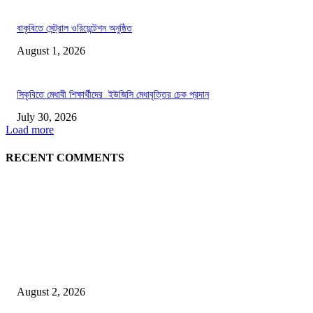
বাকৃবিতে সেন্ট্রাল ওরিয়েন্টেশন অনুষ্ঠিত
August 1, 2026
সিকৃবিতে মেধাবী শিক্ষার্থীদের ইউজিসি মেধাবৃত্তির চেক প্রদান
July 30, 2026
Load more
RECENT COMMENTS
LATEST NEWS
গাকৃবিতে ইয়াসের ব্যতিক্রমধর্মী উদ্যোগ,পরিচ্ছন্ন ক্যাম্পাস ও শব্দ দূষণ রোধে সচেতনতামূলক কর্ম
পালন
August 2, 2026