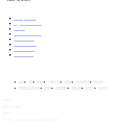
POPULAR CATEGORY
Campus
528
Agriculture
221
Job
43
International
32
National
29
Livestock
23
Fisheries
16
Column
15
হোম
কৃষি
মৎস্য
প্রানীসম্পদ
জাতীয়
আন্তর্জাতিক
ক্যাম্পাস
প্রযুক্তি ও উদ্ভাবন
চাকুরী
স্কলারশীপ
কৃষিকোষ
মতামত
অন্যান্য
সম্পাদক:
মশিউর রহমান
মোবাইল: ০১৫২১-৫৪৯৫২০
ই-মেইল: dailyagrinews@gmail.com