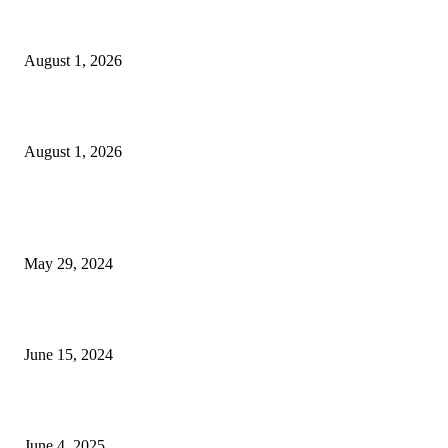
বাকৃবির দুই স্কুলের ২২ শিক্ষার্থীকে বৃত্তি প্রদান
August 1, 2026
বাকৃবিতে সেন্ট্রাল ওরিয়েন্টেশন অনুষ্ঠিত
August 1, 2026
POPULAR NEWS
Workshop on Aus Paddy Cultivation and Production
May 29, 2024
সম্ভাবনাময় কাসাভা (শিমুল) আলু
June 15, 2024
Jobs in Supreme Seed company
June 4, 2025