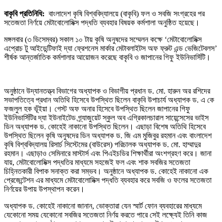
বাকৃবি প্রতিনিধি:
বাংলাদেশ কৃষি বিশ্ববিদ্যালয়ে (বাকৃবি) ফল ও সবজি সংগ্রহের পর
সতেজতা নির্ণয়ে মেটাবোলোমিক্স পদ্ধতি ব্যবহার বিষয়ক কর্মশালা অনুষ্ঠিত হয়েছে।
মঙ্গলবার (৩ ডিসেম্বর) সকাল ১০ টায় কৃষি অনুষদের সম্মেলন কক্ষে ‘মেটাবোলোমিক্স
এপ্রোচ টু আইডেন্টিফাই দ্যা ফ্রেশনেস মার্কার মেটাবলাইটস অফ ফ্রুট এন্ড ভেজিটেবলস’
শীর্ষক আন্তর্জাতিক কর্মশালার আয়োজন করেছে বাকৃবি ও জাপানের গিফু ইউনিভার্সিটি।
অনুষ্ঠানে উদ্যানতত্ত্ব বিভাগের অধ্যাপক ও বিভাগীয় প্রধান ড. মো. হারুন অর রশিদের
সভাপতিত্বে প্রধান অতিথি হিসেবে উপস্থিত ছিলেন বাকৃবি উপাচার্য অধ্যাপক ড. এ কে
ফজলুল হক ভূঁইয়া। গেস্ট অফ অনার হিসেবে উপস্থিত ছিলেন জাপানের গিফু
ইউনিভার্সিটির দ্যা ইউনাইটেড গ্র্যাজুয়েট স্কুল অব এগ্রিকালচারাল সায়েন্সেসের ভাইস
ডিন অধ্যাপক ড. কোহেই নাকানো উপস্থিত ছিলেন। এছাড়া বিশেষ অতিথি হিসেবে
উপস্থিত ছিলেন কৃষি অনুষদের ডিন অধ্যাপক ড. জি এম মুজিবুর রহমান এবং বাংলাদেশ
কৃষি বিশ্ববিদ্যালয় রিসার্চ সিস্টেমের (বাউরেস) পরিচালক অধ্যাপক ড. মো. হাম্মাদুর
রহমান। এছাড়াও সেমিনারে মাস্টার্স এবং পিএইচডির শিক্ষার্থীরা অংশগ্রহণ করে। জানা
যায়, মেটাবোলোমিক্স পদ্ধতির মাধ্যমে সহজেই ফল এবং শাক সবজির সতেজতা
চিহ্নিতকারী বিপাক সনাক্ত করা সম্ভব। অনুষ্ঠানে অধ্যাপক ড. কোহেই নাকানো এক
প্রেজেন্টেশন এর মাধ্যমে মেটাবোলোমিক্স পদ্ধতি ব্যবহার করে সবজি ও ফলের সতেজতা
নির্ণয়ের উপায় উপস্থাপন করেন।
অধ্যাপক ড. কোহেই নাকানো জানান, ভোক্তারা যেন স্মার্ট ফোন ব্যবহারের মাধ্যমে
যেকোনো সময় যেকোনো সবজির সতেজতা নির্ণয় করতে পারে সেই লক্ষ্যেই তিনি কাজ