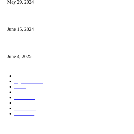
May 29, 2024
সম্ভাবনাময় কাসাভা (শিমুল) আলু
June 15, 2024
Jobs in Supreme Seed company
June 4, 2025
POPULAR CATEGORY
Campus
528
Agriculture
221
Job
43
International
32
National
29
Livestock
23
Fisheries
16
Column
15