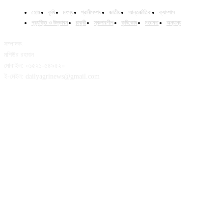
হোম
কৃষি
মৎস্য
প্রানীসম্পদ
জাতীয়
আন্তর্জাতিক
ক্যাম্পাস
প্রযুক্তি ও উদ্ভাবন
চাকুরী
স্কলারশীপ
কৃষিকোষ
মতামত
অন্যান্য
সম্পাদক:
মশিউর রহমান
মোবাইল: ০১৫২১-৫৪৯৫২০
ই-মেইল: dailyagrinews@gmail.com
FOLLOW US