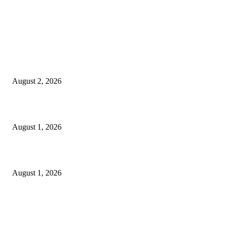
LATEST NEWS
গাকৃবিতে ইয়াসের ব্যতিক্রমধর্মী উদ্যোগ,পরিচ্ছন্ন ক্যাম্পাস ও শব্দ দূষণ রোধে সচেতনতামূলক কর্ম
পালন
August 2, 2026
বাকৃবির দুই স্কুলের ২২ শিক্ষার্থীকে বৃত্তি প্রদান
August 1, 2026
বাকৃবিতে সেন্ট্রাল ওরিয়েন্টেশন অনুষ্ঠিত
August 1, 2026
POPULAR NEWS
Workshop on Aus Paddy Cultivation and Production