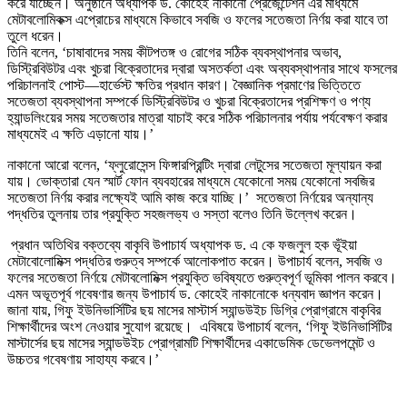
করে যাচ্ছেন। অনুষ্ঠানে অধ্যাপক ড. কোহেই নাকানো প্রেজেন্টেশন এর মাধ্যমে
মেটাবলোমিকক্স এপ্রোচের মাধ্যমে কিভাবে সবজি ও ফলের সতেজতা নির্ণয় করা যাবে তা
তুলে ধরেন।
তিনি বলেন, ‘চাষাবাদের সময় কীটপতঙ্গ ও রোগের সঠিক ব্যবস্থাপনার অভাব,
ডিস্ট্রিবিউটর এবং খুচরা বিক্রেতাদের দ্বারা অসতর্কতা এবং অব্যবস্থাপনার সাথে ফসলের
পরিচালনাই পোস্ট—হার্ভেস্ট ক্ষতির প্রধান কারণ। বৈজ্ঞানিক প্রমাণের ভিত্তিতে
সতেজতা ব্যবস্থাপনা সম্পর্কে ডিস্ট্রিবিউটর ও খুচরা বিক্রেতাদের প্রশিক্ষণ ও পণ্য
হ্যান্ডলিংয়ের সময় সতেজতার মাত্রা যাচাই করে সঠিক পরিচালনার পর্যায় পর্যবেক্ষণ করার
মাধ্যমেই এ ক্ষতি এড়ানো যায়।’
নাকানো আরো বলেন, ‘ফ্লুরোসেন্স ফিঙ্গারপ্রিন্টিং দ্বারা লেটুসের সতেজতা মূল্যায়ন করা
যায়। ভোক্তারা যেন স্মার্ট ফোন ব্যবহারের মাধ্যমে যেকোনো সময় যেকোনো সবজির
সতেজতা নির্ণয় করার লক্ষ্যেই আমি কাজ করে যাচ্ছি।’ সতেজতা নির্ণয়ের অন্যান্য
পদ্ধতির তুলনায় তার প্রযুক্তি সহজলভ্য ও সস্তা বলেও তিনি উল্লেখ করেন।
প্রধান অতিথির বক্তব্যে বাকৃবি উপাচার্য অধ্যাপক ড. এ কে ফজলুল হক ভূঁইয়া
মেটাবোলোমিক্স পদ্ধতির গুরুত্ব সম্পর্কে আলোকপাত করেন। উপাচার্য বলেন, সবজি ও
ফলের সতেজতা নির্ণয়ে মেটাবলোমিক্স প্রযুক্তি ভবিষ্যতে গুরুত্বপূর্ণ ভূমিকা পালন করবে।
এমন অভূতপূর্ব গবেষণার জন্য উপাচার্য ড. কোহেই নাকানোকে ধন্যবাদ জ্ঞাপন করেন।
জানা যায়, গিফু ইউনিভার্সিটির ছয় মাসের মাস্টার্স স্যান্ডউইচ ডিগ্রি প্রোগ্রামে বাকৃবির
শিক্ষার্থীদের অংশ নেওয়ার সুযোগ রয়েছে। এবিষয়ে উপাচার্য বলেন, ‘গিফু ইউনিভার্সিটির
মাস্টার্সের ছয় মাসের স্যান্ডউইচ প্রোগ্রামটি শিক্ষার্থীদের একাডেমিক ডেভেলপমেন্ট ও
উচ্চতর গবেষণায় সাহায্য করবে।’