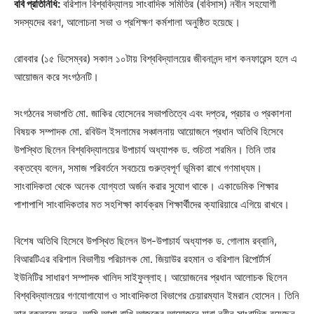
ববি প্রতিনিধি:
বরিশাল বিশ্ববিদ্যালয় সাংবাদিক সমিতির (ববিসাস) নবীন সহযোগী
সদস্যদের বরণ, আলোচনা সভা ও প্রশিক্ষণ কর্মশালা অনুষ্ঠিত হয়েছে।
রোববার (১৫ ডিসেম্বর) সকাল ১০টায় বিশ্ববিদ্যালয়ের জীবনানন্দ দাশ কনফারেন্স হলে এ
আয়োজন করে সংগঠনটি।
সংগঠনের সভাপতি মো. জাকির হোসেনের সভাপতিত্বে এবং দপ্তর, প্রচার ও প্রকাশনা
বিষয়ক সম্পাদক মো. রবিউল ইসলামের সঞ্চালনায় আয়োজনে প্রধান অতিথি হিসেবে
উপস্থিত ছিলেন বিশ্ববিদ্যালয়ের উপাচার্য অধ্যাপক ড. শুচিতা শরমিন। তিনি তার
বক্তব্যে বলেন, সমাজ পরিবর্তনে সবচেয়ে গুরুত্বপূর্ণ ভূমিকা রাখে গণমাধ্যম।
সাংবাদিকতা থেকে অনেক যোগ্যতা অর্জন করার সুযোগ থাকে। একাডেমিক শিক্ষার
পাশাপাশি সাংবাদিকতার মত সহশিক্ষা কার্যক্রম শিক্ষার্থীদের ক্যারিয়ারে এগিয়ে রাখবে।
বিশেষ অতিথি হিসেবে উপস্থিত ছিলেন উপ-উপাচার্য অধ্যাপক ড. গোলাম রব্বানি,
বিআরটিএর বরিশাল বিভাগীয় পরিচালক মো. জিয়াউর রহমান ও বরিশাল রিপোর্টার্স
ইউনিটির সাধারণ সম্পাদক খালিদ সাইফুল্লাহ। আয়োজনের প্রধান আলোচক ছিলেন
বিশ্ববিদ্যালয়ের গণযোগাযোগ ও সাংবাদিকতা বিভাগের চেয়ারম্যান ইমরান হোসেন। তিনি
তার বক্তব্যে বলেন, আমি আশা রাখি আজকের আয়োজনে যারা নবীন সাংবাদিক রয়েছেন