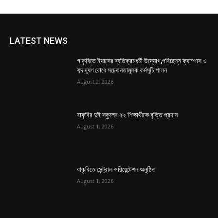
LATEST NEWS
গাকৃবিতে ইয়াসের ব্যতিক্রমধর্মী উদ্যোগ,পরিচ্ছন্ন ক্যাম্পাস ও
শব্দ দূষণ রোধে সচেতনতামূলক কর্মসূচি পালন
August 2, 2026
বাকৃবির দুই স্কুলের ২২ শিক্ষার্থীকে বৃত্তি প্রদান
August 1, 2026
বাকৃবিতে সেন্ট্রাল ওরিয়েন্টেশন অনুষ্ঠিত
August 1, 2026