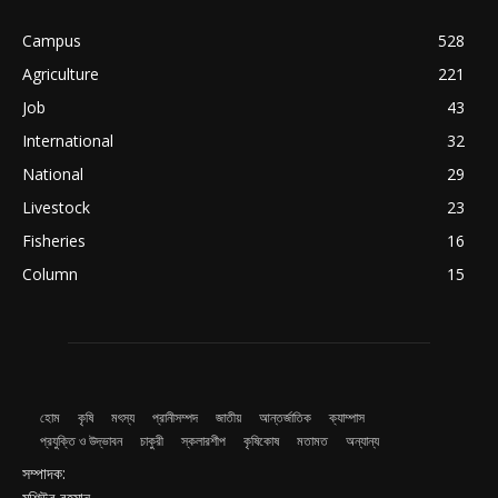
Campus
528
Agriculture
221
Job
43
International
32
National
29
Livestock
23
Fisheries
16
Column
15
হোম
কৃষি
মৎস্য
প্রানীসম্পদ
জাতীয়
আন্তর্জাতিক
ক্যাম্পাস
প্রযুক্তি ও উদ্ভাবন
চাকুরী
স্কলারশীপ
কৃষিকোষ
মতামত
অন্যান্য
সম্পাদক:
মশিউর রহমান