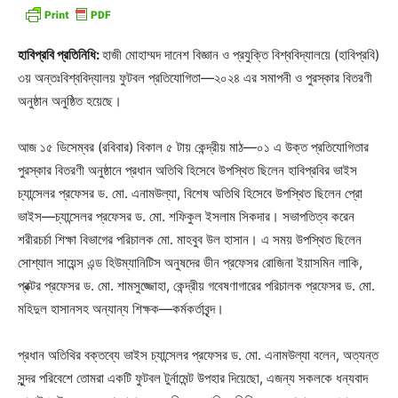
হাবিপ্রবি প্রতিনিধি:
হাজী মোহাম্মদ দানেশ বিজ্ঞান ও প্রযুক্তি বিশ্ববিদ্যালয়ে (হাবিপ্রবি)
৩য় অন্তঃবিশ্ববিদ্যালয় ফুটবল প্রতিযোগিতা—২০২৪ এর সমাপনী ও পুরস্কার বিতরণী
অনুষ্ঠান অনুষ্ঠিত হয়েছে।
আজ ১৫ ডিসেম্বর (রবিবার) বিকাল ৫ টায় কেন্দ্রীয় মাঠ—০১ এ উক্ত প্রতিযোগিতার
পুরস্কার বিতরণী অনুষ্ঠানে প্রধান অতিথি হিসেবে উপস্থিত ছিলেন হাবিপ্রবির ভাইস
চ্যান্সেলর প্রফেসর ড. মো. এনামউল্যা, বিশেষ অতিথি হিসেবে উপস্থিত ছিলেন প্রো
ভাইস—চ্যান্সেলর প্রফেসর ড. মো. শফিকুল ইসলাম সিকদার। সভাপতিত্ব করেন
শরীরচর্চা শিক্ষা বিভাগের পরিচালক মো. মাহবুব উল হাসান। এ সময় উপস্থিত ছিলেন
সোশ্যাল সায়েন্স এন্ড হিউম্যানিটিস অনুষদের ডীন প্রফেসর রোজিনা ইয়াসমিন লাকি,
প্রক্টর প্রফেসর ড. মো. শামসুজ্জোহা, কেন্দ্রীয় গবেষণাগারের পরিচালক প্রফেসর ড. মো.
মহিদুল হাসানসহ অন্যান্য শিক্ষক—কর্মকর্তাবৃন্দ।
প্রধান অতিথির বক্তব্যে ভাইস চ্যান্সেলর প্রফেসর ড. মো. এনামউল্যা বলেন, অত্যন্ত
সুন্দর পরিবেশে তোমরা একটি ফুটবল টুর্নামেন্ট উপহার দিয়েছো, এজন্য সকলকে ধন্যবাদ