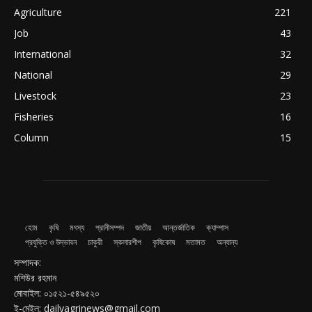
Agriculture
221
Job
43
International
32
National
29
Livestock
23
Fisheries
16
Column
15
হোম
কৃষি
মৎস্য
প্রানীসম্পদ
জাতীয়
আন্তর্জাতিক
ক্যাম্পাস
প্রযুক্তি ও উদ্ভাবন
চাকুরী
স্কলারশীপ
কৃষিকোষ
মতামত
অন্যান্য
সম্পাদক:
মশিউর রহমান
মোবাইল: ০১৫২১-৫৪৯৫২০
ই-মেইল: dailyagrinews@gmail.com