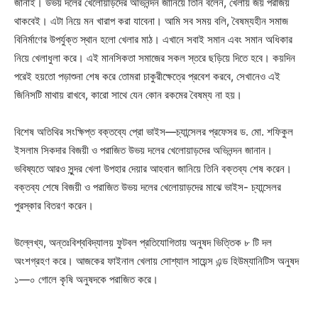
জানাই। উভয় দলের খেলোয়াড়দের অভিনন্দন জানিয়ে তিনি বলেন, খেলায় জয় পরাজয়
থাকবেই। এটা নিয়ে মন খারাপ করা যাবেনা। আমি সব সময় বলি, বৈষম্যহীন সমাজ
বিনির্মাণের উপর্যুক্ত স্থান হলো খেলার মাঠ। এখানে সবাই সমান এবং সমান অধিকার
নিয়ে খেলাধুলা করে। এই মানসিকতা সমাজের সকল স্তরে ছড়িয়ে দিতে হবে। কয়দিন
পরেই হয়তো পড়াশুনা শেষ করে তোমরা চাকুরীক্ষেত্রে প্রবেশ করবে, সেখানেও এই
জিনিসটি মাথায় রাখবে, কারো সাথে যেন কোন রকমের বৈষম্য না হয়।
বিশেষ অতিথির সংক্ষিপ্ত বক্তব্যে প্রো ভাইস—চ্যান্সেলর প্রফেসর ড. মো. শফিকুল
ইসলাম সিকদার বিজয়ী ও পরাজিত উভয় দলের খেলোয়াড়দের অভিনন্দন জানান।
ভবিষ্যতে আরও সুন্দর খেলা উপহার দেয়ার আহবান জানিয়ে তিনি বক্তব্য শেষ করেন।
বক্তব্য শেষে বিজয়ী ও পরাজিত উভয় দলের খেলোয়াড়দের মাঝে ভাইস- চ্যান্সেলর
পুরস্কার বিতরণ করেন।
উল্লেখ্য, অন্তঃবিশ্ববিদ্যালয় ফুটবল প্রতিযোগিতায় অনুষদ ভিত্তিক ৮ টি দল
অংশগ্রহণ করে। আজকের ফাইনাল খেলায় সোশ্যাল সায়েন্স এন্ড হিউম্যানিটিস অনুষদ
১—০ গোলে কৃষি অনুষদকে পরাজিত করে।