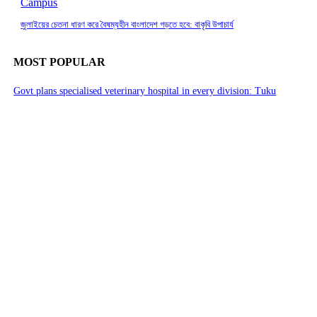
Campus
জুলাইয়ের চেতনা ধারণ করে বৈষম্যহীন বাংলাদেশ গড়তে হবে: বাকৃবি উপাচার্য
MOST POPULAR
Govt plans specialised veterinary hospital in every division: Tuku