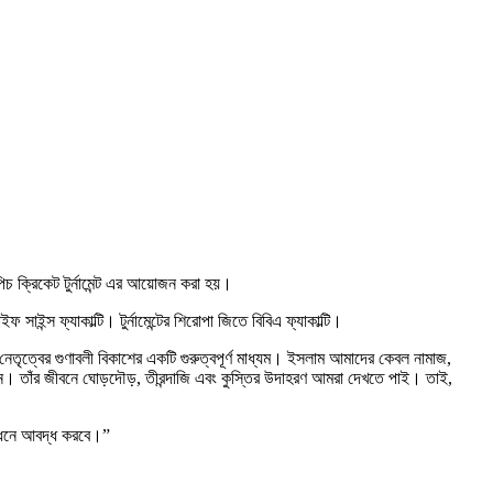
ট পিচ ক্রিকেট টুর্নামেন্ট এর আয়োজন করা হয়।
ফ সাইন্স ফ্যাকাল্টি। টুর্নামেন্টের শিরোপা জিতে বিবিএ ফ্যাকাল্টি।
এবং নেতৃত্বের গুণাবলী বিকাশের একটি গুরুত্বপূর্ণ মাধ্যম। ইসলাম আমাদের কেবল নামাজ,
ছেন। তাঁর জীবনে ঘোড়দৌড়, তীরন্দাজি এবং কুস্তির উদাহরণ আমরা দেখতে পাই। তাই,
বন্ধনে আবদ্ধ করবে।”