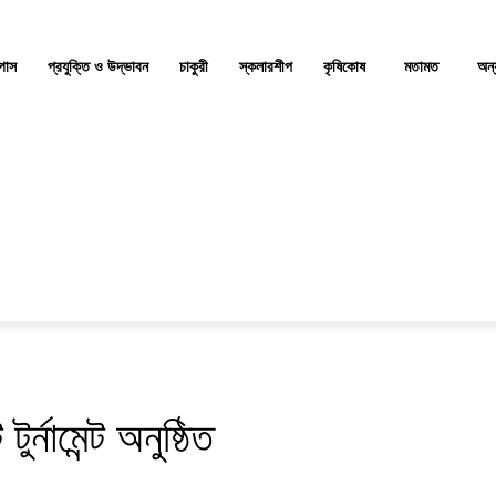
্পাস
প্রযুক্তি ও উদ্ভাবন
চাকুরী
স্কলারশীপ
কৃষিকোষ
মতামত
অন্
র্নামেন্ট অনুষ্ঠিত