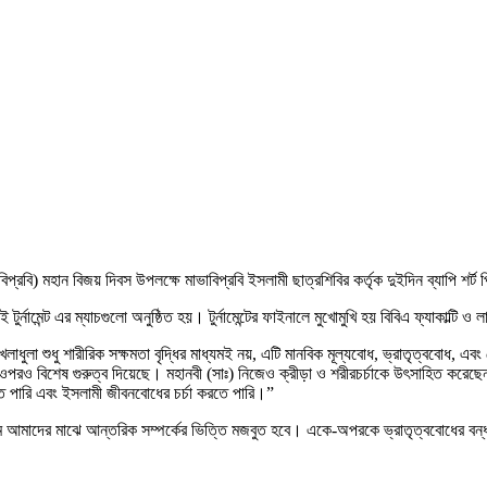
ভাবিপ্রবি) মহান বিজয় দিবস উপলক্ষে মাভাবিপ্রবি ইসলামী ছাত্রশিবির কর্তৃক দুইদিন ব্যাপি শর্
র্নামেন্ট এর ম্যাচগুলো অনুষ্ঠিত হয়। টুর্নামেন্টের ফাইনালে মুখোমুখি হয় বিবিএ ফ্যাকাল্টি ও লাই
“খেলাধুলা শুধু শারীরিক সক্ষমতা বৃদ্ধির মাধ্যমই নয়, এটি মানবিক মূল্যবোধ, ভ্রাতৃত্ববোধ, 
 ওপরও বিশেষ গুরুত্ব দিয়েছে। মহানবী (সাঃ) নিজেও ক্রীড়া ও শরীরচর্চাকে উৎসাহিত করে
তে পারি এবং ইসলামী জীবনবোধের চর্চা করতে পারি।”
মাধ্যমে আমাদের মাঝে আন্তরিক সম্পর্কের ভিত্তি মজবুত হবে। একে-অপরকে ভ্রাতৃত্ববোধের 