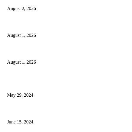
August 2, 2026
বাকৃবির দুই স্কুলের ২২ শিক্ষার্থীকে বৃত্তি প্রদান
August 1, 2026
বাকৃবিতে সেন্ট্রাল ওরিয়েন্টেশন অনুষ্ঠিত
August 1, 2026
POPULAR NEWS
Workshop on Aus Paddy Cultivation and Production
May 29, 2024
সম্ভাবনাময় কাসাভা (শিমুল) আলু
June 15, 2024