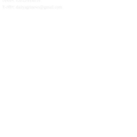
মোবাইল: ০১৫২১-৫৪৯৫২০
ই-মেইল: dailyagrinews@gmail.com
FOLLOW US