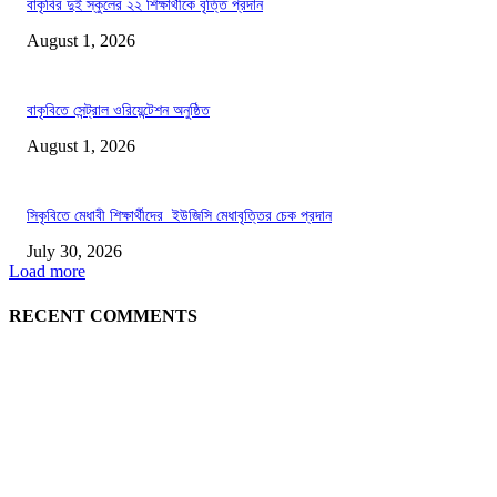
বাকৃবির দুই স্কুলের ২২ শিক্ষার্থীকে বৃত্তি প্রদান
August 1, 2026
বাকৃবিতে সেন্ট্রাল ওরিয়েন্টেশন অনুষ্ঠিত
August 1, 2026
সিকৃবিতে মেধাবী শিক্ষার্থীদের ইউজিসি মেধাবৃত্তির চেক প্রদান
July 30, 2026
Load more
RECENT COMMENTS
LATEST NEWS
গাকৃবিতে ইয়াসের ব্যতিক্রমধর্মী উদ্যোগ,পরিচ্ছন্ন ক্যাম্পাস ও শব্দ দূষণ রোধে সচেতনতামূলক কর্ম
পালন