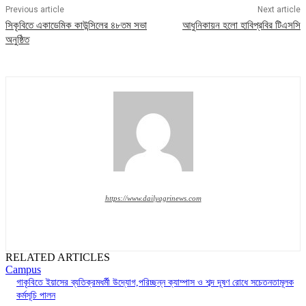
Previous article
Next article
সিকৃবিতে একাডেমিক কাউন্সিলের ৪৮তম সভা
আধুনিকায়ন হলো হাবিপ্রবির টিএসসি
অনুষ্ঠিত
https://www.dailyagrinews.com
RELATED ARTICLES
Campus
গাকৃবিতে ইয়াসের ব্যতিক্রমধর্মী উদ্যোগ,পরিচ্ছন্ন ক্যাম্পাস ও শব্দ দূষণ রোধে সচেতনতামূলক
কর্মসূচি পালন