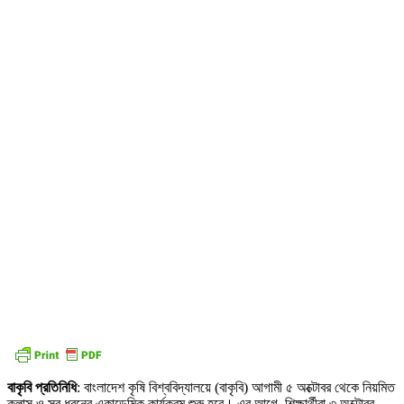
বাকৃবি প্রতিনিধি
: বাংলাদেশ কৃষি বিশ্ববিদ্যালয়ে (বাকৃবি) আগামী ৫ অক্টোবর থেকে নিয়মিত
ক্লাস ও সব ধরনের একাডেমিক কার্যক্রম শুরু হবে। এর আগে, শিক্ষার্থীরা ৩ অক্টোবর