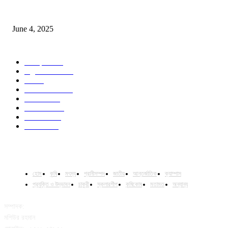
Jobs in Supreme Seed company
June 4, 2025
POPULAR CATEGORY
Campus
528
Agriculture
221
Job
43
International
32
National
29
Livestock
23
Fisheries
16
Column
15
হোম
কৃষি
মৎস্য
প্রানীসম্পদ
জাতীয়
আন্তর্জাতিক
ক্যাম্পাস
প্রযুক্তি ও উদ্ভাবন
চাকুরী
স্কলারশীপ
কৃষিকোষ
মতামত
অন্যান্য
সম্পাদক:
মশিউর রহমান