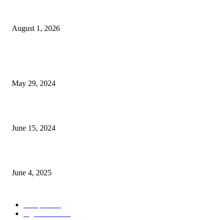
বাকৃবিতে সেন্ট্রাল ওরিয়েন্টেশন অনুষ্ঠিত
August 1, 2026
POPULAR NEWS
Workshop on Aus Paddy Cultivation and Production
May 29, 2024
সম্ভাবনাময় কাসাভা (শিমুল) আলু
June 15, 2024
Jobs in Supreme Seed company
June 4, 2025
POPULAR CATEGORY
Campus
528
Agriculture
221