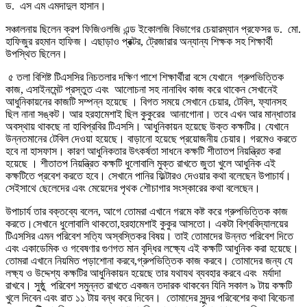
ড. এস এম এমদাদুল হাসান।
সঞ্চালনায় ছিলেন ক্রপ ফিজিওলজি এন্ড ইকোলজি বিভাগের চেয়ারম্যান প্রফেসর ড. মো.
হাফিজুর রহমান হাফিজ। এছাড়াও প্রক্টর, ট্রেজারার অন্যান্য শিক্ষক সহ শিক্ষার্থী
উপস্থিত ছিলেন।
৫ তলা বিশিষ্ট টিএসসির নিচতলার দক্ষিণ পাশে শিক্ষার্থীরা বসে যেখানে গ্রুপভিত্তিক
কাজ, এসাইনমেন্ট প্রস্তুত এবং আলোচনা সহ নানাবিধ কাজ করে থাকেন সেখানেই
আধুনিকায়নের কাজটি সম্পন্ন হয়েছে । বিগত সময়ে সেখানে চেয়ার, টেবিল, ফ্যানসহ
ছিল নানা সঙ্কট। আর হরহামেশাই ছিল কুকুরের আনাগোনা। তবে এখন আর মান্ধাতার
অবস্থায় থাকছে না হাবিপ্রবির টিএসসি। আধুনিকায়ন হয়েছে উক্ত কক্ষটির। যেখানে
উন্নতমানের টেবিল দেওয়া হয়েছে। বাড়ানো হয়েছে প্রয়োজনীয় চেয়ার। গরমেও করতে
হবে না হাসফাস। কারণ আধুনিকতার উৎকর্ষতা সাধনে কক্ষটি শীতাতপ নিয়ন্ত্রিত করা
হয়েছে । শীতাতপ নিয়ন্ত্রিত কক্ষটি ধুলোবালি মুক্ত রাখতে জুতা খুলে আধুনিক এই
কক্ষটিতে প্রবেশ করতে হবে। সেখানে পানির ফিল্টারও দেওয়ার কথা বলেছেন উপাচার্য।
সেইসাথে ছেলেদের এবং মেয়েদের পৃথক শৌচাগার সংস্কারের কথা বলেছেন।
উপাচার্য তার বক্তব্যে বলেন, আগে তোমরা এখানে গরমে কষ্ট করে গ্রুপভিত্তিক কাজ
করতে।সেখানে ধুলোবালি থাকতো,হরহামেশাই কুকুর আসতো। একটা বিশ্ববিদ্যালয়ের
টিএসসির এমন পরিবেশ সত্যি অস্বস্তিকর বিষয়। তাই তোমাদের উন্নত পরিবেশ দিতে
এবং একাডেমিক ও গবেষণার গুণগত মান বৃদ্ধির লক্ষ্যে এই কক্ষটি আধুনিক করা হয়েছে।
তোমরা এখানে নিয়মিত পড়াশোনা করবে,গ্রুপভিত্তিক কাজ করবে। তোমাদের জন্য যে
লক্ষ্য ও উদ্দেশ্য কক্ষটির আধুনিকায়ন হয়েছে তার যথাযথ ব্যবহার করবে এবং মর্যাদা
রাখবে। সুষ্ঠু পরিবেশ সমুন্নত রাখতে একজন তদারক থাকবেন যিনি সকাল ৯ টায় কক্ষটি
খুলে দিবেন এবং রাত ১১ টায় বন্ধ করে দিবেন। তোমাদের সুন্দর পরিবেশের কথা বিবেচনা