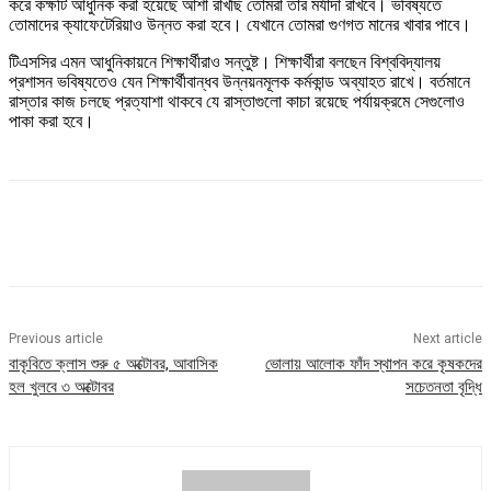
করে কক্ষটি আধুনিক করা হয়েছে আশা রাখছি তোমরা তার মর্যাদা রাখবে। ভবিষ্যতে
তোমাদের ক্যাফেটেরিয়াও উন্নত করা হবে। যেখানে তোমরা গুণগত মানের খাবার পাবে।
টিএসসির এমন আধুনিকায়নে শিক্ষার্থীরাও সন্তুষ্ট। শিক্ষার্থীরা বলছেন বিশ্ববিদ্যালয়
প্রশাসন ভবিষ্যতেও যেন শিক্ষার্থীবান্ধব উন্নয়নমূলক কর্মকান্ড অব্যাহত রাখে। বর্তমানে
রাস্তার কাজ চলছে প্রত্যাশা থাকবে যে রাস্তাগুলো কাচা রয়েছে পর্যায়ক্রমে সেগুলোও
পাকা করা হবে।
Previous article
Next article
বাকৃবিতে ক্লাস শুরু ৫ অক্টোবর, আবাসিক
ভোলায় আলোক ফাঁদ স্থাপন করে কৃষকদের
হল খুলবে ৩ অক্টোবর
সচেতনতা বৃদ্ধি