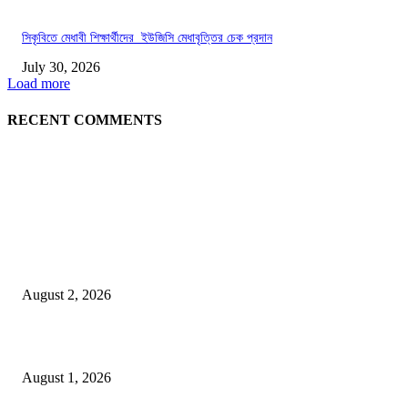
সিকৃবিতে মেধাবী শিক্ষার্থীদের ইউজিসি মেধাবৃত্তির চেক প্রদান
July 30, 2026
Load more
RECENT COMMENTS
LATEST NEWS
গাকৃবিতে ইয়াসের ব্যতিক্রমধর্মী উদ্যোগ,পরিচ্ছন্ন ক্যাম্পাস ও শব্দ দূষণ রোধে সচেতনতামূলক কর্ম
পালন
August 2, 2026
বাকৃবির দুই স্কুলের ২২ শিক্ষার্থীকে বৃত্তি প্রদান
August 1, 2026