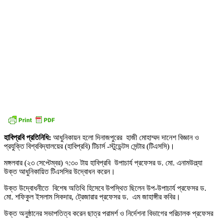
হাবিপ্রবি প্রতিনিধি:
আধুনিকায়ন হলো দিনাজপুরের হাজী মোহাম্মদ দানেশ বিজ্ঞান ও
প্রযুক্তি বিশ্ববিদ্যালয়ের (হাবিপ্রবি) টিচার্স -স্টুডেন্টস সেন্টার (টিএসসি)।
মঙ্গলবার (২৩ সেপ্টেম্বর) ৭:৩০ টায় হাবিপ্রবি উপাচার্য প্রফেসর ড. মো. এনামউল্ল্যা
উক্ত আধুনিকায়িত টিএসসির উদ্বোধন করেন।
উক্ত উদ্বোধনীতে বিশেষ অতিথি হিসেবে উপস্থিত ছিলেন উপ-উপাচার্য প্রফেসর ড.
মো. শফিকুল ইসলাম সিকদার, ট্রেজারার প্রফেসর ড. এম জাহাঙ্গীর কবির।
উক্ত অনুষ্ঠানের সভাপতিত্ব করেন ছাত্র পরামর্শ ও নির্দেশনা বিভাগের পরিচালক প্রফেসর