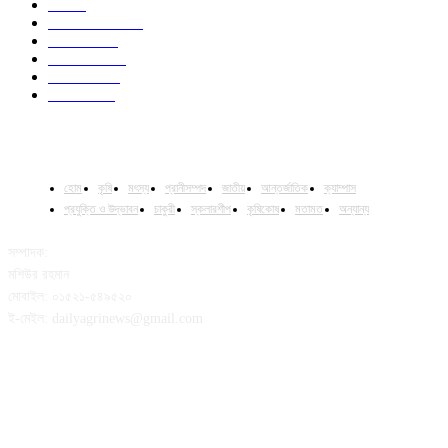
Job
43
International
32
National
29
Livestock
23
Fisheries
16
Column
15
হোম
কৃষি
মৎস্য
প্রানীসম্পদ
জাতীয়
আন্তর্জাতিক
ক্যাম্পাস
প্রযুক্তি ও উদ্ভাবন
চাকুরী
স্কলারশীপ
কৃষিকোষ
মতামত
অন্যান্য
সম্পাদক:
মশিউর রহমান
মোবাইল: ০১৫২১-৫৪৯৫২০
ই-মেইল: dailyagrinews@gmail.com
FOLLOW US