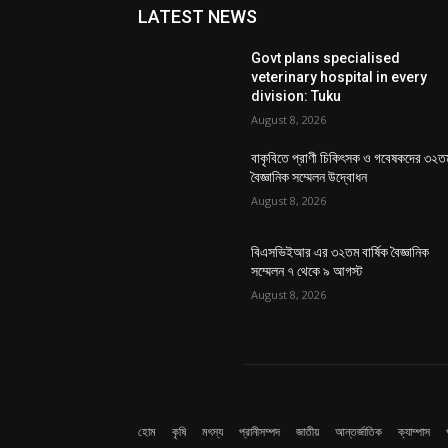
LATEST NEWS
Govt plans specialised
veterinary hospital in every
division: Tuku
August 8, 2026
বাকৃবিতে প্রাণী চিকিৎসক ও গবেষকদের ৩২ত
বৈজ্ঞানিক সম্মেলন উদ্বোধন
August 8, 2026
বিএসভিইআর এর ৩২তম বার্ষিক বৈজ্ঞানিক
সম্মেলন ৭ থেকে ৯ আগস্ট
August 8, 2026
হোম
কৃষি
মৎস্য
প্রানীসম্পদ
জাতীয়
আন্তর্জাতিক
ক্যাম্পাস