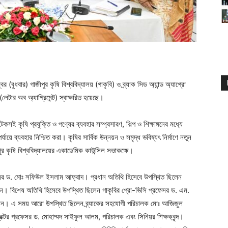
(বুধবার) গাজীপুর কৃষি বিশ্ববিদ্যালয় (গাকৃবি) ও ব্র্যাক সিড অ্যান্ড অ্যাগ্রো
(লেটার অব অ্যাগ্রিমেন্ট) স্বাক্ষরিত হয়েছে।
টেকসই কৃষি প্রযুক্তি ও পণ্যের ব্যবহার সম্প্রসারণ, শিল্প ও শিক্ষাঙ্গনের মধ্যে
ায়ে ব্যবহার নিশ্চিত করা। কৃষির সার্বিক উন্নয়ন ও সমৃদ্ধ ভবিষ্যৎ নির্মাণে নতুন
পুর কৃষি বিশ্ববিদ্যালয়ের একাডেমিক কাউন্সিল সভাকক্ষে।
প্রফেসর ড. মোঃ সফিউল ইসলাম আফ্রাদ। প্রধান অতিথি হিসেবে উপস্থিত ছিলেন
ান। বিশেষ অতিথি হিসেবে উপস্থিত ছিলেন গাকৃবির প্রো-ভিসি প্রফেসর ড. এম.
হমান। এ সময় আরো উপস্থিত ছিলেন ব্র্যাকের সহযোগী পরিচালক মোঃ আজিজুল
প্রক্টর প্রফেসর ড. মোহাম্মদ সাইফুল আলম, পরিচালক এবং সিনিয়র শিক্ষকবৃন্দ।