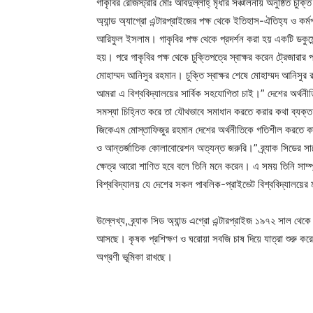
গাকৃবির রেজিস্ট্রার মোঃ আবদুল্লাহ্ মৃধার সঞ্চালনায় অনুষ্ঠিত চুক্তি
অ্যান্ড অ্যাগ্রো এন্টারপ্রাইজের পক্ষ থেকে ইতিহাস-ঐতিহ্য ও কর্
আরিফুল ইসলাম। গাকৃবির পক্ষ থেকে প্রদর্শন করা হয় একটি ডকুমেন্
হয়। পরে গাকৃবির পক্ষ থেকে চুক্তিপত্রে স্বাক্ষর করেন ট্রেজারা
মোহাম্মদ আনিসুর রহমান। চুক্তি স্বাক্ষর শেষে মোহাম্মদ আনিসুর 
আমরা এ বিশ্ববিদ্যালয়ের সার্বিক সহযোগিতা চাই।” দেশের অর্থনী
সমস্যা চিহ্নিত করে তা যৌথভাবে সমাধান করতে করার কথা ব্যক্ত
জিকেএম মোস্তাফিজুর রহমান দেশের অর্থনীতিকে গতিশীল করতে কার্য
ও আন্তর্জাতিক কোলাবোরেশন অত্যন্ত জরুরি।” ব্র্যাক সিডের সাথে এ 
ক্ষেত্র আরো শাণিত হবে বলে তিনি মনে করেন। এ সময় তিনি সাম্প্রত
বিশ্ববিদ্যালয় যে দেশের সকল পাবলিক-প্রাইভেট বিশ্ববিদ্যালয়ের ম
উল্লেখ্য, ব্র্যাক সিড অ্যান্ড এগ্রো এন্টারপ্রাইজ ১৯৭২ সাল থেকে
আসছে। কৃষক প্রশিক্ষণ ও ঘরোয়া সবজি চাষ দিয়ে যাত্রা শুরু করে প
অগ্রণী ভূমিকা রাখছে।