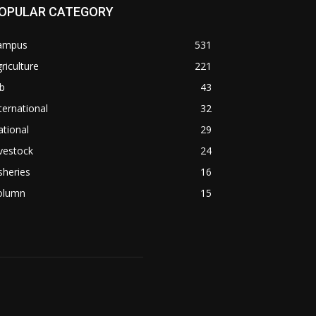
OPULAR CATEGORY
ampus
531
riculture
221
b
43
ternational
32
tional
29
vestock
24
sheries
16
olumn
15