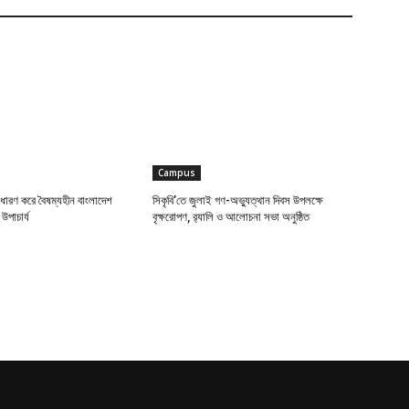
Campus
ধারণ করে বৈষম্যহীন বাংলাদেশ
সিকৃবি’তে জুলাই গণ-অভ্যুত্থান দিবস উপলক্ষে
উপাচার্য
বৃক্ষরোপণ, র‍্যালি ও আলোচনা সভা অনুষ্ঠিত