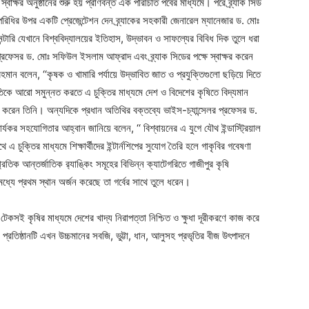
 স্বাক্ষর অনুষ্ঠানের শুরু হয় প্রাণবন্ত এক পরিচিতি পর্বের মাধ্যমে। পরে ব্র্যাক সিড
মপরিধির উপর একটি প্রেজেন্টেশন দেন ব্র্যাকের সহকারী জেনারেল ম্যানেজার ড. মোঃ
টারি যেখানে বিশ্ববিদ্যালয়ের ইতিহাস, উদ্ভাবন ও সাফল্যের বিবিধ দিক তুলে ধরা
র প্রফেসর ড. মোঃ সফিউল ইসলাম আফ্রাদ এবং ব্র্যাক সিডের পক্ষে স্বাক্ষর করেন
রহমান বলেন, ‘‘কৃষক ও খামারি পর্যায়ে উদ্ভাবিত জাত ও প্রযুক্তিগুলো ছড়িয়ে দিতে
তিকে আরো সমুন্নত করতে এ চুক্তির মাধ্যমে দেশ ও বিদেশের কৃষিতে বিদ্যমান
 করেন তিনি। অন্যদিকে প্রধান অতিথির বক্তব্যে ভাইস-চ্যান্সেলর প্রফেসর ড.
কর সহযোগিতার আহ্বান জানিয়ে বলেন, ‘‘ বিশ্বায়নের এ যুগে যৌথ ইন্ডাস্ট্রিয়াল
চুক্তির মাধ্যমে শিক্ষার্থীদের ইন্টার্নশিপের সুযোগ তৈরি হলে গাকৃবির গবেষণা
িক আন্তর্জাতিক র‌্যাঙ্কিং সমূহের বিভিন্ন ক্যাটেগরিতে গাজীপুর কৃষি
ধ্যে প্রথম স্থান অর্জন করেছে তা গর্বের সাথে তুলে ধরেন।
 টেকসই কৃষির মাধ্যমে দেশের খাদ্য নিরাপত্তা নিশ্চিত ও ক্ষুধা দূরীকরণে কাজ করে
্রতিষ্ঠানটি এখন উচ্চমানের সবজি, ভুট্টা, ধান, আলুসহ প্রভৃতির বীজ উৎপাদনে