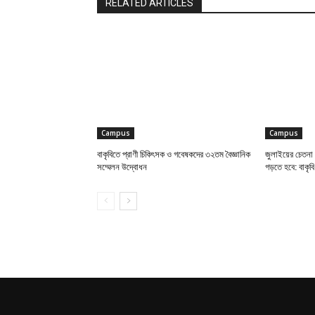
RELATED ARTICLES
Campus
Campus
বাকৃবিতে প্রাণী চিকিৎসক ও গবেষকদের ৩২তম বৈজ্ঞানিক
জুলাইয়ের চেতনা 
সম্মেলন উদ্বোধন
গড়তে হবে: বাকৃবি 