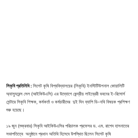
সিকৃবি প্রতিনিধি :
সিলেট কৃষি বিশ্ববিদ্যালয়ের (সিকৃবি) ইনস্টিটিউশনাল কোয়ালিটি
অ্যাস্যুরেন্স সেল (আইকিউএসি) এর উদ্যোগে কেন্দ্রীয় লাইব্রেরী ভবনের ই-রিসোর্স
সেন্টারে সিকৃবি শিক্ষক, কর্মকর্তা ও কর্মচারীদের দুই দিন ব্যাপি ডি-নথি বিষয়ক প্রশিক্ষণ
শুরু হয়েছে।
১৯ জুন (শুক্রবার) সিকৃবি আইকিউএসির পরিচালক প্রফেসর ড. এম. রাশেদ হাসনাতের
সভাপতিত্বে অনুষ্ঠানে প্রধান অতিথি হিসেবে উপস্থিত ছিলেন সিলেট কৃষি