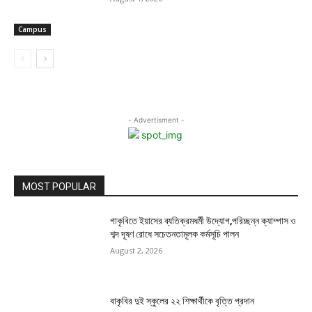
Campus
- Advertisment -
MOST POPULAR
গাকৃবিতে ইয়াসের ব্যতিক্রমধর্মী উদ্যোগ,পরিচ্ছন্ন ক্যাম্পাস ও
শব্দ দূষণ রোধে সচেতনতামূলক কর্মসূচি পালন
August 2, 2026
বাকৃবির দুই স্কুলের ২২ শিক্ষার্থীকে বৃত্তি প্রদান