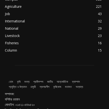
Agriculture
221
Job
43
International
32
National
29
Livestock
23
Fisheries
16
Column
15
হোম
কৃষি
মৎস্য
প্রানীসম্পদ
জাতীয়
আন্তর্জাতিক
ক্যাম্পাস
প্রযুক্তি ও উদ্ভাবন
চাকুরী
স্কলারশীপ
কৃষিকোষ
মতামত
অন্যান্য
সম্পাদক:
মশিউর রহমান
মোবাইল: ০১৫২১-৫৪৯৫২০