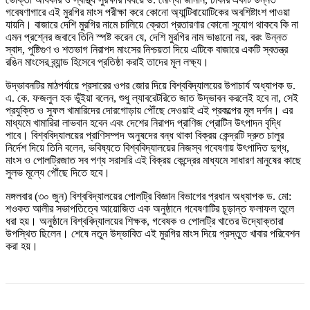
গবেষণাগারে এই মুরগির মাংস পরীক্ষা করে কোনো অ্যান্টিবায়োটিকের অবশিষ্টাংশ পাওয়া
যায়নি। বাজারে দেশি মুরগির নামে চালিয়ে ক্রেতা প্রতারণার কোনো সুযোগ থাকবে কি না
এমন প্রশ্নের জবাবে তিনি স্পষ্ট করেন যে, দেশি মুরগির নাম ভাঙানো নয়, বরং উন্নত
স্বাদ, পুষ্টিগুণ ও শতভাগ নিরাপদ মাংসের নিশ্চয়তা দিয়ে এটিকে বাজারে একটি স্বতন্ত্র
রঙিন মাংসের ব্র্যান্ড হিসেবে প্রতিষ্ঠা করাই তাদের মূল লক্ষ্য।
উদ্ভাবনটির মাঠপর্যায়ে প্রসারের ওপর জোর দিয়ে বিশ্ববিদ্যালয়ের উপাচার্য অধ্যাপক ড.
এ. কে. ফজলুল হক ভূঁইয়া বলেন, শুধু ল্যাবরেটরিতে জাত উদ্ভাবন করলেই হবে না, সেই
প্রযুক্তি ও সুফল খামারিদের দোরগোড়ায় পৌঁছে দেওয়াই এই প্রকল্পের মূল দর্শন। এর
মাধ্যমে খামারিরা লাভবান হবেন এবং দেশের নিরাপদ প্রাণিজ প্রোটিন উৎপাদন বৃদ্ধি
পাবে। বিশ্ববিদ্যালয়ের প্রাণিসম্পদ অনুষদের বন্ধ থাকা বিক্রয় কেন্দ্রটি দ্রুত চালুর
নির্দেশ দিয়ে তিনি বলেন, ভবিষ্যতে বিশ্ববিদ্যালয়ের নিজস্ব গবেষণায় উৎপাদিত দুগ্ধ,
মাংস ও পোলট্রিজাত সব পণ্য সরাসরি এই বিক্রয় কেন্দ্রের মাধ্যমে সাধারণ মানুষের কাছে
সুলভ মূল্যে পৌঁছে দিতে হবে।
মঙ্গলবার (৩০ জুন) বিশ্ববিদ্যালয়ের পোলট্রি বিজ্ঞান বিভাগের প্রধান অধ্যাপক ড. মো:
শওকত আলীর সভাপতিত্বে আয়োজিত এক অনুষ্ঠানে গবেষণাটির চূড়ান্ত ফলাফল তুলে
ধরা হয়। অনুষ্ঠানে বিশ্ববিদ্যালয়ের শিক্ষক, গবেষক ও পোলট্রি খাতের উদ্যোক্তারা
উপস্থিত ছিলেন। শেষে নতুন উদ্ভাবিত এই মুরগির মাংস দিয়ে প্রস্তুত খাবার পরিবেশন
করা হয়।