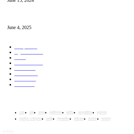
June 15, 2024
Jobs in Supreme Seed company
June 4, 2025
POPULAR CATEGORY
Campus
531
Agriculture
221
Job
43
International
32
National
29
Livestock
24
Fisheries
16
Column
15
হোম
কৃষি
মৎস্য
প্রানীসম্পদ
জাতীয়
আন্তর্জাতিক
ক্যাম্পাস
প্রযুক্তি ও উদ্ভাবন
চাকুরী
স্কলারশীপ
কৃষিকোষ
মতামত
অন্যান্য
সম্পাদক: