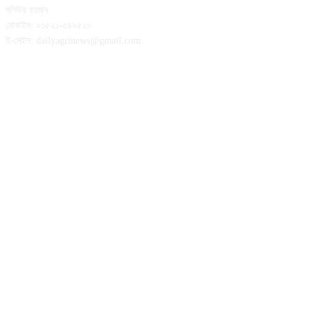
মশিউর রহমান
মোবাইল: ০১৫২১-৫৪৯৫২০
ই-মেইল: dailyagrinews@gmail.com
FOLLOW US