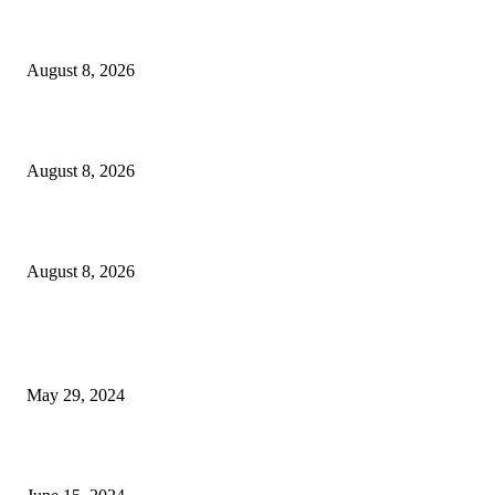
Govt plans specialised veterinary hospital in every division: Tuku
August 8, 2026
বাকৃবিতে প্রাণী চিকিৎসক ও গবেষকদের ৩২তম বৈজ্ঞানিক সম্মেলন উদ্বোধন
August 8, 2026
বিএসভিইআর এর ৩২তম বার্ষিক বৈজ্ঞানিক সম্মেলন ৭ থেকে ৯ আগস্ট
August 8, 2026
POPULAR NEWS
Workshop on Aus Paddy Cultivation and Production
May 29, 2024
সম্ভাবনাময় কাসাভা (শিমুল) আলু