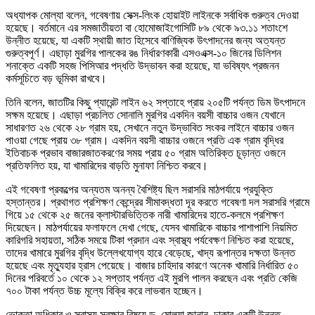
অধ্যাপক মোল্যা বলেন, গবেষণায় সেক্স-লিংক হোয়াইট লাইনকে সর্বাধিক গুরুত্ব দেওয়া
হয়েছে। বর্তমানে এর সমজাতীয়তা বা হোমোজাইগোসিটি ৮৯ থেকে ৯৩.১১ শতাংশে
উন্নীত হয়েছে, যা একটি স্থায়ী জাত হিসেবে বাণিজ্যিক উৎপাদনের জন্য অত্যন্ত
গুরুত্বপূর্ণ। এছাড়া মুরগির পালকের রঙ নির্ধারণকারী এসওএক্স-১০ জিনের ডিলিশন
শনাক্তে একটি সহজ পিসিআর পদ্ধতি উদ্ভাবন করা হয়েছে, যা ভবিষ্যৎ প্রজনন
কর্মসূচিতে বড় ভূমিকা রাখবে।
তিনি বলেন, জাতটির কিছু প্যারেন্ট লাইন ৬২ সপ্তাহে প্রায় ২০৫টি পর্যন্ত ডিম উৎপাদনে
সক্ষম হয়েছে। এছাড়া প্রচলিত সোনালি মুরগির একদিন বয়সী বাচ্চার ওজন যেখানে
সাধারণত ২৬ থেকে ২৮ গ্রাম হয়, সেখানে নতুন উদ্ভাবিত সংকর লাইনে বাচ্চার ওজন
পাওয়া গেছে প্রায় ৩৮ গ্রাম। একদিন বয়সী বাচ্চার ওজনে প্রতি এক গ্রাম বৃদ্ধির
ইতিবাচক প্রভাব বাজারজাতকরণের সময় প্রায় ৫০ গ্রাম অতিরিক্ত চূড়ান্ত ওজনে
প্রতিফলিত হয়, যা খামারিদের বাড়তি মুনাফা নিশ্চিত করবে।
এই গবেষণা প্রকল্পের অন্যতম অনন্য বৈশিষ্ট্য ছিল সরাসরি মাঠপর্যায়ে প্রযুক্তি
হস্তান্তর। প্রথাগত প্রশিক্ষণ কেন্দ্রের সীমাবদ্ধতা দূর করতে গবেষণা দল সরাসরি গ্রামে
গিয়ে ১৫ থেকে ২৫ জনের ক্লাস্টারভিত্তিক নারী খামারিদের হাতে-কলমে প্রশিক্ষণ
দিয়েছেন। মাঠপর্যায়ের ফলাফলে দেখা গেছে, যেসব খামারিকে বাচ্চার পাশাপাশি নিয়মিত
কারিগরি সহায়তা, সঠিক সময়ে টিকা প্রদান এবং স্বাস্থ্য পর্যবেক্ষণ নিশ্চিত করা হয়েছে,
তাদের খামারে মুরগির বৃদ্ধি উল্লেখযোগ্য হারে বেড়েছে, খাদ্য রূপান্তর দক্ষতা উন্নত
হয়েছে এবং মৃত্যুহার হ্রাস পেয়েছে। বাজার চাহিদার কারণে অনেক খামারি নির্ধারিত ৫০
দিনের পরিবর্তে ১০ থেকে ১২ সপ্তাহ পর্যন্ত এই মুরগি পালন করছেন এবং প্রতি কেজি
৭০০ টাকা পর্যন্ত উচ্চ মূল্যে বিক্রি করে লাভবান হচ্ছেন।
ভোক্তা অধিকার ও স্বাস্থ্য সুরক্ষার বিষয়ে ড. মোল্যা জানান, ঢাকার একটি উন্নত