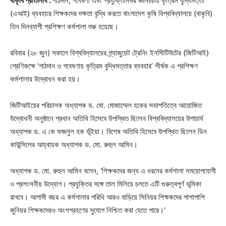
বাকৃবি প্রতিনিধি :
পাঠদান, গবেষণা এবং প্রযুক্তিনির্ভর জ্ঞানচর্চায় কৃত্রিম বুদ্ধিমত্তা
(এআই) ব্যবহারে শিক্ষকদের দক্ষতা বৃদ্ধি করতে বাংলাদেশ কৃষি বিশ্ববিদ্যালয়ে (বাকৃবি)
তিন দিনব্যাপী প্রশিক্ষণ কর্মশালা শুরু হয়েছে।
রবিবার (২৮ জুন) সকালে বিশ্ববিদ্যালয়ের গ্র্যাজুয়েট ট্রেনিং ইনস্টিটিউটের (জিটিআই)
শ্রেণিকক্ষে ‘পাঠদান ও গবেষণায় কৃত্রিম বুদ্ধিমত্তার ব্যবহার’ শীর্ষক এ প্রশিক্ষণ
কর্মশালার উদ্বোধন করা হয়।
জিটিআইয়ের পরিচালক অধ্যাপক ড. মো. মোজাম্মেল হকের সভাপতিত্বে আয়োজিত
উদ্বোধনী অনুষ্ঠানে প্রধান অতিথি হিসেবে উপস্থিত ছিলেন বিশ্ববিদ্যালয়ের উপাচার্য
অধ্যাপক ড. এ কে ফজলুল হক ভূঁইয়া। বিশেষ অতিথি হিসেবে উপস্থিত ছিলেন ডিন
কাউন্সিলের আহ্বায়ক অধ্যাপক ড. মো. রুহুল আমিন।
অধ্যাপক ড. মো. রুহুল আমিন বলেন, ‘শিক্ষকদের জন্য এ ধরনের কর্মশালা সময়োপযোগী
ও প্রশংসনীয় উদ্যোগ। প্রযুক্তির সঙ্গে তাল মিলিয়ে চলতে এটি গুরুত্বপূর্ণ ভূমিকা
রাখবে। আগামী বছর এ কর্মশালার পরিধি আরও বাড়িয়ে সিনিয়র শিক্ষকদের পাশাপাশি
জুনিয়র শিক্ষকদেরও অংশগ্রহণের সুযোগ নিশ্চিত করা যেতে পারে।’