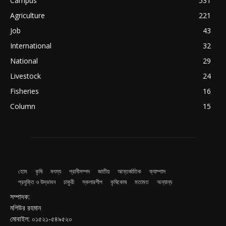
Campus
531
Agriculture
221
Job
43
International
32
National
29
Livestock
24
Fisheries
16
Column
15
হোম
কৃষি
মৎস্য
প্রানীসম্পদ
জাতীয়
আন্তর্জাতিক
ক্যাম্পাস
প্রযুক্তি ও উদ্ভাবন
চাকুরী
স্কলারশীপ
কৃষিকোষ
মতামত
অন্যান্য
সম্পাদক:
মশিউর রহমান
মোবাইল: ০১৫২১-৫৪৯৫২০