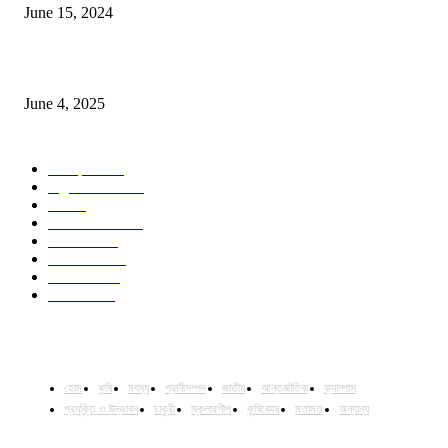
June 15, 2024
Jobs in Supreme Seed company
June 4, 2025
POPULAR CATEGORY
Campus
528
Agriculture
221
Job
43
International
32
National
29
Livestock
23
Fisheries
16
Column
15
হোম
কৃষি
মৎস্য
প্রানীসম্পদ
জাতীয়
আন্তর্জাতিক
ক্যাম্পাস
প্রযুক্তি ও উদ্ভাবন
চাকুরী
স্কলারশীপ
কৃষিকোষ
মতামত
অন্যান্য