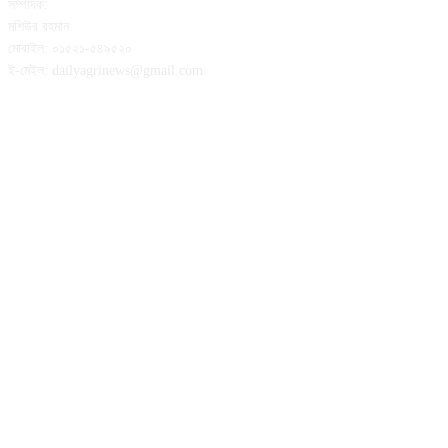
সম্পাদক:
মশিউর রহমান
মোবাইল: ০১৫২১-৫৪৯৫২০
ই-মেইল: dailyagrinews@gmail.com
FOLLOW US