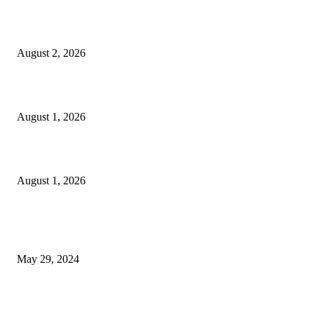
গাকৃবিতে ইয়াসের ব্যতিক্রমধর্মী উদ্যোগ,পরিচ্ছন্ন ক্যাম্পাস ও শব্দ দূষণ রোধে সচেতনতামূলক কর্ম
পালন
August 2, 2026
বাকৃবির দুই স্কুলের ২২ শিক্ষার্থীকে বৃত্তি প্রদান
August 1, 2026
বাকৃবিতে সেন্ট্রাল ওরিয়েন্টেশন অনুষ্ঠিত
August 1, 2026
POPULAR NEWS
Workshop on Aus Paddy Cultivation and Production
May 29, 2024
সম্ভাবনাময় কাসাভা (শিমুল) আলু