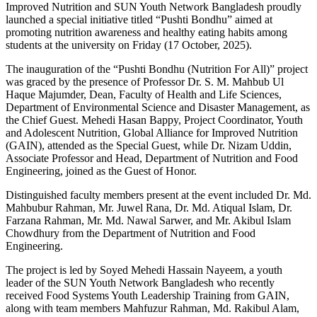
Improved Nutrition and SUN Youth Network Bangladesh proudly
launched a special initiative titled “Pushti Bondhu” aimed at
promoting nutrition awareness and healthy eating habits among
students at the university on Friday (17 October, 2025).
The inauguration of the “Pushti Bondhu (Nutrition For All)” project
was graced by the presence of Professor Dr. S. M. Mahbub Ul
Haque Majumder, Dean, Faculty of Health and Life Sciences,
Department of Environmental Science and Disaster Management, as
the Chief Guest. Mehedi Hasan Bappy, Project Coordinator, Youth
and Adolescent Nutrition, Global Alliance for Improved Nutrition
(GAIN), attended as the Special Guest, while Dr. Nizam Uddin,
Associate Professor and Head, Department of Nutrition and Food
Engineering, joined as the Guest of Honor.
Distinguished faculty members present at the event included Dr. Md.
Mahbubur Rahman, Mr. Juwel Rana, Dr. Md. Atiqual Islam, Dr.
Farzana Rahman, Mr. Md. Nawal Sarwer, and Mr. Akibul Islam
Chowdhury from the Department of Nutrition and Food
Engineering.
The project is led by Soyed Mehedi Hassain Nayeem, a youth
leader of the SUN Youth Network Bangladesh who recently
received Food Systems Youth Leadership Training from GAIN,
along with team members Mahfuzur Rahman, Md. Rakibul Alam,