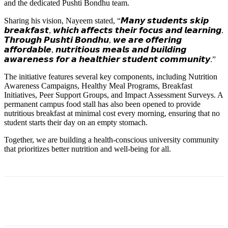
and the dedicated Pushti Bondhu team.
Sharing his vision, Nayeem stated, “𝙈𝙖𝙣𝙮 𝙨𝙩𝙪𝙙𝙚𝙣𝙩𝙨 𝙨𝙠𝙞𝙥
𝙗𝙧𝙚𝙖𝙠𝙛𝙖𝙨𝙩, 𝙬𝙝𝙞𝙘𝙝 𝙖𝙛𝙛𝙚𝙘𝙩𝙨 𝙩𝙝𝙚𝙞𝙧 𝙛𝙤𝙘𝙪𝙨 𝙖𝙣𝙙 𝙡𝙚𝙖𝙧𝙣𝙞𝙣𝙜.
𝙏𝙝𝙧𝙤𝙪𝙜𝙝 𝙋𝙪𝙨𝙝𝙩𝙞 𝘽𝙤𝙣𝙙𝙝𝙪, 𝙬𝙚 𝙖𝙧𝙚 𝙤𝙛𝙛𝙚𝙧𝙞𝙣𝙜
𝙖𝙛𝙛𝙤𝙧𝙙𝙖𝙗𝙡𝙚, 𝙣𝙪𝙩𝙧𝙞𝙩𝙞𝙤𝙪𝙨 𝙢𝙚𝙖𝙡𝙨 𝙖𝙣𝙙 𝙗𝙪𝙞𝙡𝙙𝙞𝙣𝙜
𝙖𝙬𝙖𝙧𝙚𝙣𝙚𝙨𝙨 𝙛𝙤𝙧 𝙖 𝙝𝙚𝙖𝙡𝙩𝙝𝙞𝙚𝙧 𝙨𝙩𝙪𝙙𝙚𝙣𝙩 𝙘𝙤𝙢𝙢𝙪𝙣𝙞𝙩𝙮.”
The initiative features several key components, including Nutrition
Awareness Campaigns, Healthy Meal Programs, Breakfast
Initiatives, Peer Support Groups, and Impact Assessment Surveys. A
permanent campus food stall has also been opened to provide
nutritious breakfast at minimal cost every morning, ensuring that no
student starts their day on an empty stomach.
Together, we are building a health-conscious university community
that prioritizes better nutrition and well-being for all.