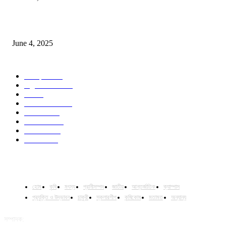
Jobs in Supreme Seed company
June 4, 2025
POPULAR CATEGORY
Campus
528
Agriculture
221
Job
43
International
32
National
29
Livestock
23
Fisheries
16
Column
15
হোম
কৃষি
মৎস্য
প্রানীসম্পদ
জাতীয়
আন্তর্জাতিক
ক্যাম্পাস
প্রযুক্তি ও উদ্ভাবন
চাকুরী
স্কলারশীপ
কৃষিকোষ
মতামত
অন্যান্য
সম্পাদক: