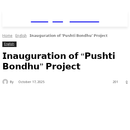
Daily AgriNews
Home
English
𝗜𝗻𝗮𝘂𝗴𝘂𝗿𝗮𝘁𝗶𝗼𝗻 𝗼𝗳 “𝗣𝘂𝘀𝗵𝘁𝗶 𝗕𝗼𝗻𝗱𝗵𝘂” 𝗣𝗿𝗼𝗷𝗲𝗰𝘁
English
𝗜𝗻𝗮𝘂𝗴𝘂𝗿𝗮𝘁𝗶𝗼𝗻 𝗼𝗳 “𝗣𝘂𝘀𝗵𝘁𝗶
𝗕𝗼𝗻𝗱𝗵𝘂” 𝗣𝗿𝗼𝗷𝗲𝗰𝘁
By
October 17, 2025
201
0