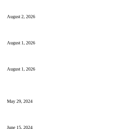
গাকৃবিতে ইয়াসের ব্যতিক্রমধর্মী উদ্যোগ,পরিচ্ছন্ন ক্যাম্পাস ও শব্দ দূষণ রোধে সচেতনতামূলক কর্ম
পালন
August 2, 2026
বাকৃবির দুই স্কুলের ২২ শিক্ষার্থীকে বৃত্তি প্রদান
August 1, 2026
বাকৃবিতে সেন্ট্রাল ওরিয়েন্টেশন অনুষ্ঠিত
August 1, 2026
POPULAR NEWS
Workshop on Aus Paddy Cultivation and Production
May 29, 2024
সম্ভাবনাময় কাসাভা (শিমুল) আলু
June 15, 2024