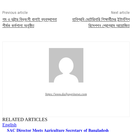
Previous article
Next article
গম ও ভুট্টার বিধ্বংসী বালাই ব্যবস্থাপনা
হাবিপ্রবি ভেটেরিনারি শিক্ষার্থীদের ইন্টার্নশিপ
শীর্ষক কর্মশালা অনুষ্ঠিত
রিসেপশন প্রোগ্রাম আয়োজিত
https://www.dailyagrinews.com
RELATED ARTICLES
English
𝐒𝐀𝐂 𝐃𝐢𝐫𝐞𝐜𝐭𝐨𝐫 𝐌𝐞𝐞𝐭𝐬 𝐀𝐠𝐫𝐢𝐜𝐮𝐥𝐭𝐮𝐫𝐞 𝐒𝐞𝐜𝐫𝐞𝐭𝐚𝐫𝐲 𝐨𝐟 𝐁𝐚𝐧𝐠𝐥𝐚𝐝𝐞𝐬𝐡