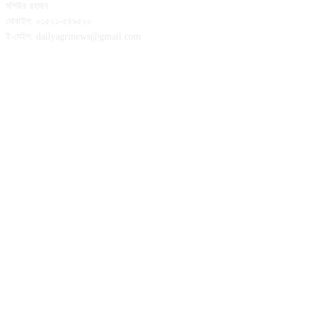
মশিউর রহমান
মোবাইল: ০১৫২১-৫৪৯৫২০
ই-মেইল: dailyagrinews@gmail.com
FOLLOW US