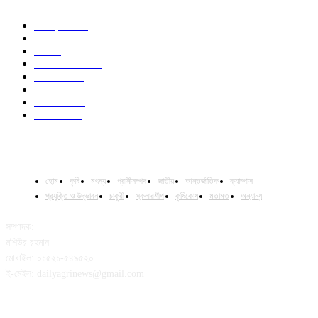
Campus
531
Agriculture
221
Job
43
International
32
National
29
Livestock
24
Fisheries
16
Column
15
হোম
কৃষি
মৎস্য
প্রানীসম্পদ
জাতীয়
আন্তর্জাতিক
ক্যাম্পাস
প্রযুক্তি ও উদ্ভাবন
চাকুরী
স্কলারশীপ
কৃষিকোষ
মতামত
অন্যান্য
সম্পাদক:
মশিউর রহমান
মোবাইল: ০১৫২১-৫৪৯৫২০
ই-মেইল: dailyagrinews@gmail.com