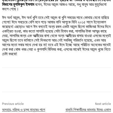
বিভাগের মুশফিকুল ইসলাম
বলেন, ঈদের আনন্দ আজও আছে, শুধু মানুষ আর মুহূর্তগুলো
বদলে গেছে।
ঈদ অর্থ আনন্দ, ঈদ অর্থ খুশি তবে সেই আনন্দ বা খুশি সময়ের সাথে কোথায় যেনো হারিয়ে
গেলো! ঈদে সবচেয়ে বেশি মনে পড়ে আমার নানি আপুকে যিনি ২০১৫ সালে ইন্তেকাল
করেছেন! এছাড়াও আগে ঈদ বলতেই অন্য রকম একটা আনন্দ ছিলো কাজিনরা ঈদের দিনে
একত্রিত হওয়া, কার কতো সালামি হয়েছে সেটা হিসাব করা, সালামির টাকা আম্মুর কাছে
দেয়া, সালামির জন্য এক আত্মীয়ের বাসা থেকে অন্য আত্মীয়ের বাসায় যাওয়া এসবের মধ্যেই
আনন্দ ছিলো তবে বর্তমানে সেই দিনগুলো আর নেই সবকিছু পরিবর্তন হয়েছে, এখন আর
আগের মতো সবার সাথে দেখা হয় না! তবে এই ঈদে ইচ্ছে আছে পরিচিত অনেকের সাথেই
দেখা করা খোজ খবর নেয়া ও কুশলাদি বিনিময় করা, এসবের মাঝেই ঈদের আনন্দ খুজে নিতে
চেষ্টা করবো!
Previous article
Next article
অসহায়, দরিদ্র ও দুস্থ মানুষের পাশে
বাকৃবি শিক্ষার্থীদের ভাবনায় ঈদের একাল