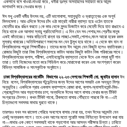
একসাথে বসে খাওয়া-দাওয়া করে , ধনীরা দুঃস্থ অসহায়দের সহায়তা করে আনন্দ
ভাগাভাগি করে নেওয়ার জন্য ।
ঈদ শুধু একটি ধর্মীয় উৎসব নয়, এটি ভালোবাসা, সহানুভূতি ও ভ্রাতৃত্বের এক অপূর্ব
মিলনমেলা। আর এদিকে ঈদের চাঁদ ওঠা মাত্রই নারীরা ব্যাস্ত হয়ে ওঠেন হাতকে
মেহেদীর রঙে রঙিন করতে।কে কার থেকে সুন্দর ডিজাইন করে মেহেদী দিয়ে হাত রাঙাবে এ
নিয়ে থাকে এক আলাদা স্নায়ু প্রতিযোগিতা। এ দিন যেন সব পেশার,সব শ্রেণীর মানুষ
একই কাঁতারের। সবার বাড়িতেই রান্না হয় লাচ্ছা-সেমাই,পোলাও,মাংস আরো হরেক রকম
সুস্বাদু খাবারের।অতিথিপরায়ণে সকলের মন যেন উন্মুখ হয়ে থাকে। এ থেকে বাদ যান না
বিশ্ববিদ্যালয় পড়ুয়া শিক্ষার্থীরাও। তাদের জন্য ঈদ আনন্দ যেন কিছুটা হলেও ব্যাতিক্রম।
রোজার কিছুটা তারা নিজ বিশ্ববিদ্যালয়ে কাটান আবার কিছুটা কাটান নিজ পরিবারের সাথে।
বিশ্ববিদ্যালয়ের ক্লাস, পরীক্ষা, এসাইনমেন্টের ব্যাস্ততা থেকে ঈদে এক লম্বা ছুটি পান
তারা। তাই নিজেদের মতো করে শিডিউল করে ঘোরাফেরা করেন এবং অংশগ্রহণ করেন
বিভিন্ন সামাজিক ও সাংস্কৃতিক অনুষ্ঠানে।
ঢাকা বিশ্ববিদ্যালয়ের মার্কেটিং বিভাগের ২২-২৩ সেশনের শিক্ষার্থী মো. জুবাইর হাসান
ঈদ
নিয়ে বলেন, বিশ্ববিদ্যালয়ের স্টুডেন্টদের জন্য ঈদের আগের সময়টা এক অদ্ভুত মিশ্র
অনুভূতির। একদিকে প্রায় একমাস ক্যাম্পাসে রোজা রাখা, ক্লাস-অ্যাসাইনমেন্ট-মিড-
প্রেজেন্টেশন আর পড়াশোনার চাপ; অন্যদিকে ঈদের আগে বাসায় ফেরার জন্য টিকিট
সংগ্রহের টেনশন। কখন টিকিট পাবো, ঠিকমতো বাসায় পৌঁছাতে পারবো কি না—এই
চিন্তাগুলো সবসময় মাথায় ঘুরতে থাকে।
তারপরও যখন সব ঝামেলা পেরিয়ে অবশেষে বাসায় ফেরা হয়, তখন ঈদের আনন্দটা যেন
একটু অন্যরকম লাগে। তবে এখন আগের মতো পুরোটা সময় নিশ্চিন্তে উপভোগ করা যায়
না—মাথার এক কোণে সবসময়ই থাকে পড়াশোনা আর আসন্ন পরীক্ষার চিন্তা। ঢাবিতে