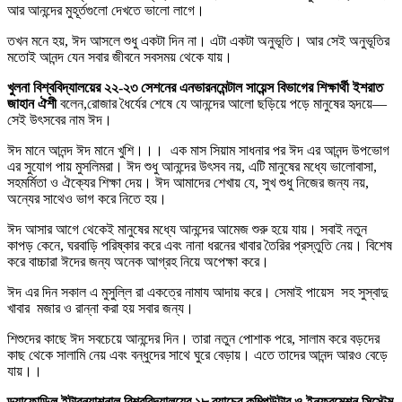
আর আনন্দের মুহূর্তগুলো দেখতে ভালো লাগে।
তখন মনে হয়, ঈদ আসলে শুধু একটা দিন না। এটা একটা অনুভূতি। আর সেই অনুভূতির
মতোই আনন্দ যেন সবার জীবনে সবসময় থেকে যায়।
খুলনা বিশ্ববিদ্যালয়ের ২২-২৩ সেশনের এনভারনমেন্টাল সায়েন্স বিভাগের শিক্ষার্থী ইশরাত
জাহান ঐশী
বলেন,রোজার ধৈর্যের শেষে যে আনন্দের আলো ছড়িয়ে পড়ে মানুষের হৃদয়ে—
সেই উৎসবের নাম ঈদ।
ঈদ মানে আনন্দ ঈদ মানে খুশি।।। এক মাস সিয়াম সাধনার পর ঈদ এর আনন্দ উপভোগ
এর সুযোগ পায় মুসলিমরা। ঈদ শুধু আনন্দের উৎসব নয়, এটি মানুষের মধ্যে ভালোবাসা,
সহমর্মিতা ও ঐক্যের শিক্ষা দেয়। ঈদ আমাদের শেখায় যে, সুখ শুধু নিজের জন্য নয়,
অন্যের সাথেও ভাগ করে নিতে হয়।
ঈদ আসার আগে থেকেই মানুষের মধ্যে আনন্দের আমেজ শুরু হয়ে যায়। সবাই নতুন
কাপড় কেনে, ঘরবাড়ি পরিষ্কার করে এবং নানা ধরনের খাবার তৈরির প্রস্তুতি নেয়। বিশেষ
করে বাচ্চারা ঈদের জন্য অনেক আগ্রহ নিয়ে অপেক্ষা করে।
ঈদ এর দিন সকাল এ মুসুল্লি রা একত্রে নামায আদায় করে। সেমাই পায়েস সহ সুস্বাদু
খাবার মজার ও রান্না করা হয় সবার জন্য।
শিশুদের কাছে ঈদ সবচেয়ে আনন্দের দিন। তারা নতুন পোশাক পরে, সালাম করে বড়দের
কাছ থেকে সালামি নেয় এবং বন্ধুদের সাথে ঘুরে বেড়ায়। এতে তাদের আনন্দ আরও বেড়ে
যায়।।
ড্যাফোডিল ইন্টারন্যাশনাল বিশ্ববিদ্যালয়ের ১৮ ব্যাচের কম্পিউটার ও ইনফরমেশন সিস্টেম