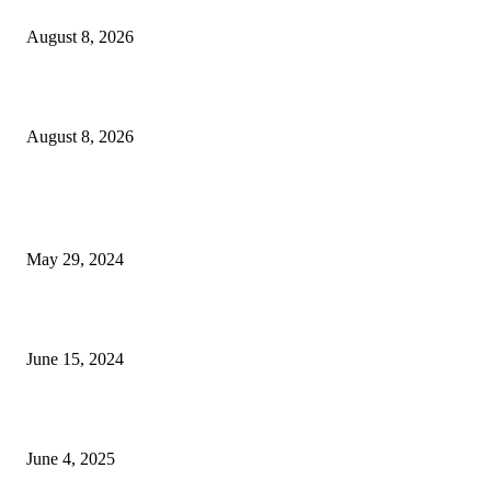
বাকৃবিতে প্রাণী চিকিৎসক ও গবেষকদের ৩২তম বৈজ্ঞানিক সম্মেলন উদ্বোধন
August 8, 2026
বিএসভিইআর এর ৩২তম বার্ষিক বৈজ্ঞানিক সম্মেলন ৭ থেকে ৯ আগস্ট
August 8, 2026
POPULAR NEWS
Workshop on Aus Paddy Cultivation and Production
May 29, 2024
সম্ভাবনাময় কাসাভা (শিমুল) আলু
June 15, 2024
Jobs in Supreme Seed company
June 4, 2025
POPULAR CATEGORY