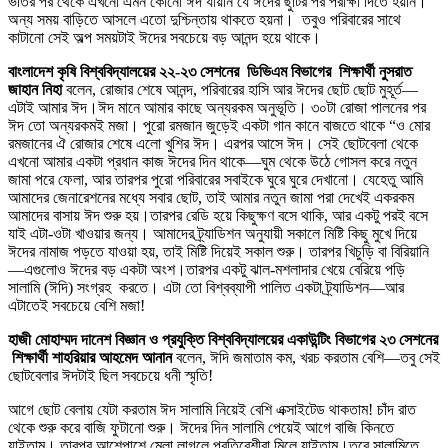
ভর্তির পর থেকে এখনো এমন কোনো ঈদ যায়নি যে ঈদের ছুটির পর পরীক্ষা দিতে হয়নি।
অন্য সময় বাড়িতে আসলে এতো দুশ্চিন্তায় থাকতে হয়না। তবুও পরিবারের সাথে
কাটানো সেই অল্প সময়টাই ঈদের সবচেয়ে বড় আনন্দ হয়ে থাকে।
বাংলাদেশ কৃষি বিশ্ববিদ্যালয়ের ২২-২৩ সেশনের ডিভিএম বিভাগের শিক্ষার্থী নুসরাত
জাহান নিহা
বলেন, রোজার শেষে আনন্দ, পরিবারের হাসি আর ঈদের ছোট ছোট মুহূর্ত—
এটাই আমার ঈদ।ঈদ মানে আমার কাছে অন্যরকম অনুভূতি। ৩০টা রোজা পালনের পর
ঈদ তো অন্যরকমই মজা। পুরো রমজান জুড়েই একটা গান কানে বাজতে থাকে “ও মোর
রমজানের ঐ রোজার শেষে এলো খুশির ঈদ। এরপর আসে ঈদ। সেই ছোটবেলা থেকে
এখনো আমার একটা প্রধান কাজ ঈদের দিন থাকে—ঘুম থেকে উঠে গোসল করে নতুন
জামা পরে ফেলা, আর তারপর পুরো পরিবারের সবাইকে ঘুরে ঘুরে দেখানো। যেহেতু আমি
আমাদের জেনারেশনের মধ্যে সবার ছোট, তাই আমার নতুন জামা পরা দেখেই একরকম
আমাদের বাসায় ঈদ শুরু হয়।তারপর রেডি হয়ে কিছুক্ষণ বসে থাকি, আর একটু পরই বসে
যাই এটা-ওটা খাওয়ার জন্য। আমাদের ট্র্যাডিশন অনুযায়ী সকালে মিষ্টি কিছু মুখে দিয়ে
ঈদের নামাজ পড়তে যাওয়া হয়, তাই মিষ্টি দিয়েই সকাল শুরু। তারপর খিচুড়ি বা বিরিয়ানি
—এগুলোও ঈদের বড় একটা অংশ।তারপর একটু ঝাল-মশলাদার খেয়ে বেরিয়ে পড়ি
সালামি (ঈদি) সংগ্রহ করতে। এটা তো বিশ্বব্যাপী পালিত একটা ট্র্যাডিশন—আর
এটাতেই সবচেয়ে বেশি মজা!
হাজী মোহাম্মদ দানেশ বিজ্ঞান ও প্রযুক্তি বিশ্ববিদ্যালয়ের একাউন্টিং বিভাগের ২৩ সেশনের
শিক্ষার্থী শাহরিয়ার আহমেদ আনান
বলেন, ঈদি জমাতাম কম, খরচ করতাম বেশি—তবু সেই
ছোটবেলার ঈদটাই ছিল সবচেয়ে ধনী স্মৃতি!
আগে ছোট বেলায় যেটা করতাম ঈদ সালামি নিয়েই বেশি এক্সাইটেড থাকতাম! চাঁদ রাত
থেকে শুরু করে বাজি ফুটানো শুরু। ঈদের দিন সালামি পেয়েই আগে বাজি কিনতে
যাইতাম। তারপর আশেপাশে মেলা লাগলে প্রতিবেশীরা মিলে যাইতাম।তবে সালামিতে