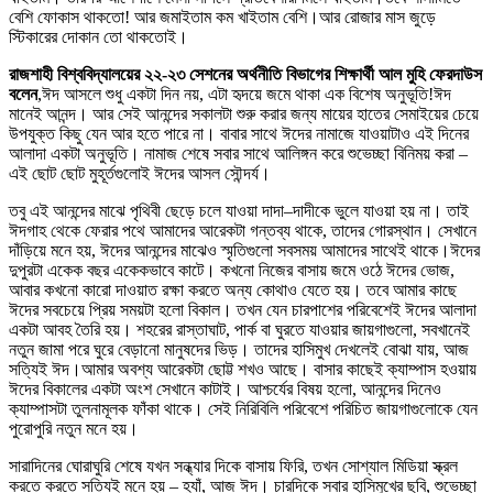
বেশি ফোকাস থাকতো! আর জমাইতাম কম খাইতাম বেশি।আর রোজার মাস জুড়ে
স্টিকারের দোকান তো থাকতোই।
রাজশাহী বিশ্ববিদ্যালয়ের ২২-২৩ সেশনের অর্থনীতি বিভাগের শিক্ষার্থী আল মুহি ফেরদাউস
বলেন
,ঈদ আসলে শুধু একটা দিন নয়, এটা হৃদয়ে জমে থাকা এক বিশেষ অনুভূতি!ঈদ
মানেই আনন্দ। আর সেই আনন্দের সকালটা শুরু করার জন্য মায়ের হাতের সেমাইয়ের চেয়ে
উপযুক্ত কিছু যেন আর হতে পারে না। বাবার সাথে ঈদের নামাজে যাওয়াটাও এই দিনের
আলাদা একটা অনুভূতি। নামাজ শেষে সবার সাথে আলিঙ্গন করে শুভেচ্ছা বিনিময় করা –
এই ছোট ছোট মুহূর্তগুলোই ঈদের আসল সৌন্দর্য।
তবু এই আনন্দের মাঝে পৃথিবী ছেড়ে চলে যাওয়া দাদা–দাদীকে ভুলে যাওয়া হয় না। তাই
ঈদগাহ থেকে ফেরার পথে আমাদের আরেকটা গন্তব্য থাকে, তাদের গোরস্থান। সেখানে
দাঁড়িয়ে মনে হয়, ঈদের আনন্দের মাঝেও স্মৃতিগুলো সবসময় আমাদের সাথেই থাকে।ঈদের
দুপুরটা একেক বছর একেকভাবে কাটে। কখনো নিজের বাসায় জমে ওঠে ঈদের ভোজ,
আবার কখনো কারো দাওয়াত রক্ষা করতে অন্য কোথাও যেতে হয়। তবে আমার কাছে
ঈদের সবচেয়ে প্রিয় সময়টা হলো বিকাল। তখন যেন চারপাশের পরিবেশেই ঈদের আলাদা
একটা আবহ তৈরি হয়। শহরের রাস্তাঘাট, পার্ক বা ঘুরতে যাওয়ার জায়গাগুলো, সবখানেই
নতুন জামা পরে ঘুরে বেড়ানো মানুষদের ভিড়। তাদের হাসিমুখ দেখলেই বোঝা যায়, আজ
সত্যিই ঈদ।আমার অবশ্য আরেকটা ছোট্ট শখও আছে। বাসার কাছেই ক্যাম্পাস হওয়ায়
ঈদের বিকালের একটা অংশ সেখানে কাটাই। আশ্চর্যের বিষয় হলো, আনন্দের দিনেও
ক্যাম্পাসটা তুলনামূলক ফাঁকা থাকে। সেই নিরিবিলি পরিবেশে পরিচিত জায়গাগুলোকে যেন
পুরোপুরি নতুন মনে হয়।
সারাদিনের ঘোরাঘুরি শেষে যখন সন্ধ্যার দিকে বাসায় ফিরি, তখন সোশ্যাল মিডিয়া স্ক্রল
করতে করতে সত্যিই মনে হয় – হ্যাঁ, আজ ঈদ। চারদিকে সবার হাসিমুখের ছবি, শুভেচ্ছা