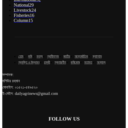
National
29
Livestock
24
Fisheries
16
Column
15
হোম
কৃষি
মৎস্য
প্রানীসম্পদ
জাতীয়
আন্তর্জাতিক
ক্যাম্পাস
প্রযুক্তি ও উদ্ভাবন
চাকুরী
স্কলারশীপ
কৃষিকোষ
মতামত
অন্যান্য
সম্পাদক:
মশিউর রহমান
মোবাইল: ০১৫২১-৫৪৯৫২০
ই-মেইল: dailyagrinews@gmail.com
FOLLOW US