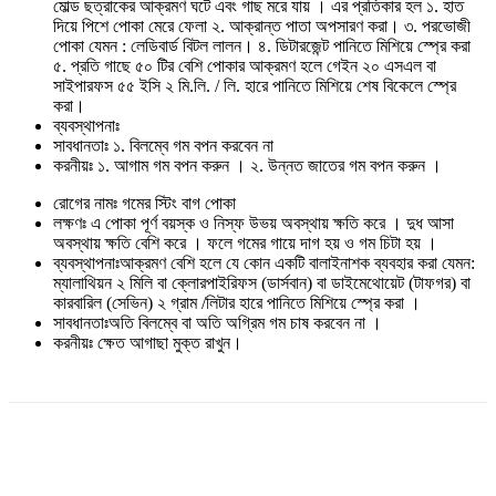
মোল্ড ছত্রাকের আক্রমণ ঘটে এবং গাছ মরে যায় । এর প্রতিকার হল ১. হাত
দিয়ে পিশে পোকা মেরে ফেলা ২. আক্রান্ত পাতা অপসারণ করা। ৩. পরভোজী
পোকা যেমন : লেডিবার্ড বিটল লালন। ৪. ডিটারজেন্ট পানিতে মিশিয়ে স্প্রে করা
৫. প্রতি গাছে ৫০ টির বেশি পোকার আক্রমণ হলে গেইন ২০ এসএল বা
সাইপারফস ৫৫ ইসি ২ মি.লি. / লি. হারে পানিতে মিশিয়ে শেষ বিকেলে স্প্রে
করা।
ব্যবস্থাপনাঃ
সাবধানতাঃ ১. বিলম্বে গম বপন করবেন না
করনীয়ঃ ১. আগাম গম বপন করুন । ২. উন্নত জাতের গম বপন করুন ।
রোগের নামঃ গমের স্টিং বাগ পোকা
লক্ষণঃ এ পোকা পূর্ণ বয়স্ক ও নিস্ফ উভয় অবস্থায় ক্ষতি করে । দুধ আসা
অবস্থায় ক্ষতি বেশি করে । ফলে গমের গায়ে দাগ হয় ও গম চিটা হয় ।
ব্যবস্থাপনাঃআক্রমণ বেশি হলে যে কোন একটি বালাইনাশক ব্যবহার করা যেমন:
ম্যালাথিয়ন ২ মিলি বা ক্লোরপাইরিফস (ডার্সবান) বা ডাইমেথোয়েট (টাফগর) বা
কারবারিল (সেভিন) ২ গ্রাম /লিটার হারে পানিতে মিশিয়ে স্প্রে করা ।
সাবধানতাঃঅতি বিলম্বে বা অতি অগ্রিম গম চাষ করবেন না ।
করনীয়ঃ ক্ষেত আগাছা মুক্ত রাখুন।