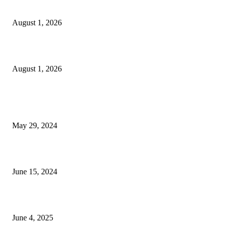
বাকৃবির দুই স্কুলের ২২ শিক্ষার্থীকে বৃত্তি প্রদান
August 1, 2026
বাকৃবিতে সেন্ট্রাল ওরিয়েন্টেশন অনুষ্ঠিত
August 1, 2026
POPULAR NEWS
Workshop on Aus Paddy Cultivation and Production
May 29, 2024
সম্ভাবনাময় কাসাভা (শিমুল) আলু
June 15, 2024
Jobs in Supreme Seed company
June 4, 2025