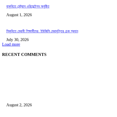
বাকৃবিতে সেন্ট্রাল ওরিয়েন্টেশন অনুষ্ঠিত
August 1, 2026
সিকৃবিতে মেধাবী শিক্ষার্থীদের ইউজিসি মেধাবৃত্তির চেক প্রদান
July 30, 2026
Load more
RECENT COMMENTS
LATEST NEWS
গাকৃবিতে ইয়াসের ব্যতিক্রমধর্মী উদ্যোগ,পরিচ্ছন্ন ক্যাম্পাস ও শব্দ দূষণ রোধে সচেতনতামূলক কর্ম
পালন
August 2, 2026