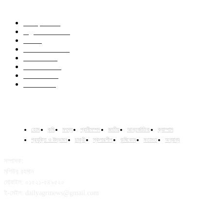
POPULAR CATEGORY
Campus
528
Agriculture
221
Job
43
International
32
National
29
Livestock
23
Fisheries
16
Column
15
হোম
কৃষি
মৎস্য
প্রানীসম্পদ
জাতীয়
আন্তর্জাতিক
ক্যাম্পাস
প্রযুক্তি ও উদ্ভাবন
চাকুরী
স্কলারশীপ
কৃষিকোষ
মতামত
অন্যান্য
সম্পাদক:
মশিউর রহমান
মোবাইল: ০১৫২১-৫৪৯৫২০
ই-মেইল: dailyagrinews@gmail.com