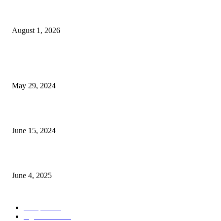
বাকৃবিতে সেন্ট্রাল ওরিয়েন্টেশন অনুষ্ঠিত
August 1, 2026
POPULAR NEWS
Workshop on Aus Paddy Cultivation and Production
May 29, 2024
সম্ভাবনাময় কাসাভা (শিমুল) আলু
June 15, 2024
Jobs in Supreme Seed company
June 4, 2025
POPULAR CATEGORY
Campus
528
Agriculture
221