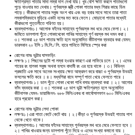
ক্ষতিগ্রস্ত পাতায় সাদা লম্বা দাগ দেখা যায়। খুব বেশি ক্ষতি করলে পাতাগুলো
পুড়ে যাওযার মত দেখায়। পূর্ণবয়স্ক স্ত্রী পোকা পাতার মধ্য শিরার কাছে ডিম
পাড়ে। কীরাগুলো পাতার সবুজ অংশ খায় এবং বড় হবার সাথে সাথে তারা পাতা
লম্বালম্বিভাবে মুড়িয়ে একটা নলের মত করে ফেলে। মোড়ানো পাতার মধ্যেই
কীরাগুলো পুত্তলীতে পরিণত হয়।
ব্যবস্থাপনাঃ১। আলোক ফাঁদের সাহায্যে পূর্ণবয়স্ক মথ ধরে মেরে ফেলা। ২।
জমিতে ডালপালা পুঁতে পোকাখেকো পাখির সাহায্যে পূর্ণ বয়স্ক মথ দমন করা।
৩। শতকরা ২৫ ভাগ পাতার ক্ষতি হলে অনুমোদিত কীটনাশক ব্যবহার করা যেমন:
ডারসবান ২০ ইসি ১ মি.লি./ লি. হারে পানিতে মিশিয়ে স্প্রে করা
রোগের নামঃ ভুট্টার ঘাসফড়িং
লক্ষণঃ ১। পিছনের দুটো পা লম্বা হওয়ার কারণে এরা লাফিয়ে চলে । ২। এদের
গায়ের রং হালকা সবুজ অথবা হলদে বাদামী রং এর হয়ে থাকে । ৩। বিভিন্ন
প্রজাতি এক সাথে অনেক সংখ্যায় ক্ষেত আক্রমণ করে বাচ্চা ও পূর্ণবয়স্ক উভয়ই
ফসলের ক্ষতি করে । ৪। মধ্যশিরা বাদে সম্পূর্ণ পাতা খেয়ে ফেলতে পারে ।
ব্যবস্থাপনাঃ ১। ডাল পুঁতে পোকা খেকো পাখি বসার ব্যবস্থা করা । ২। আলোর
ফাঁদ ব্যবহার করা । ৩। শতকরা ২৫ ভাগ ভূট্টা ক্ষতিগ্রস্ত হলে অনুমোদিত
কীটনাশক যেমন- ডায়াজিনন- ৬৮৮ মিলি/একর বা কার্বোসালফান ৬০০ মিলি/একর
হারে প্রয়োগ করা।
রোগের নামঃ ভুট্টার লেদা পোকা
লক্ষণঃ১।এরা পাতা কেটে কেটে খায় । ২।কীড়া ও পূর্ণবয়স্ক উভয়ই পাতায় পাশ
থেকে খেতে থাকে।
ব্যবস্থাপনাঃ১। আলোর ফাঁদের সাহায্যে পূর্নবয়স্ক মথ ধরে মেরে ফেলতে হবে ।
২। পাখির খাওয়ার জন্য ডালপালা পুঁতে দিয়ে ও এদের সংখ্যা কমানো যায় ।