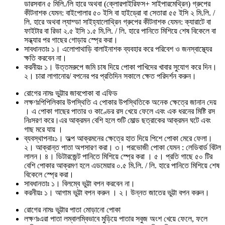
ডারসবান ৫ মিলি./লি হারে অথবা (ক্লোরপাইরিফস+ সাইপারমেথ্রিন) গ্রুপের
কীটনাশক যেমন: বাইপোলার ৫০ ইসি বা হাইড্রো বা সেতারা ৫৫ ইসি ২ মি.লি. /
লি. হারে অথবা ল্যাম্ডা সাইহ্যালোথ্রিন গ্রুপের কীটনাশক যেমন: ক্যারাটে বা
ফাইটার বা রিভা ২.৫ ইসি ১.৫ মি.লি. / লি. হারে পানিতে মিশিয়ে শেষ বিকেলে বা
সন্ধ্যার পর গাছের গোড়ায় স্প্রে করা।
সাবধানতাঃ ১। এলোপাথাড়ি বালাইনাশক ব্যবহার করে পরিবেশ ও জনস্বাস্থ্যের
ক্ষতি করবেন না।
করনীয়ঃ ১। উত্তমরুপে জমি চাষ দিয়ে পোকা পাখিদের খাবার সুযোগ করে দিন।
২। চারা লাগানোর/ বপনের পর প্রতিদিন সকালে ক্ষেত পরিদর্শন করুন।
রোগের নামঃ ভুট্টার জাবপোকা বা এফিড
লক্ষণঃপিপিলিকার উপস্থিতি এ পোকার উপস্থিতিকে অনেক ক্ষেত্রে জানান দেয়
। এ পোকা গাছের পাতার ও কাণ্ডের রস খেয়ে ফেলে এবং এক ধরনের মিষ্টি রস
নিঃসরণ করে।এর আক্রমন বেশি হলে শুটি মোল্ড ছত্রাকের আক্রমন ঘটে এবং
গাছ মরে যায় ।
ব্যবস্থাপনাঃ১। অল্প আক্রমনের ক্ষেত্রে হাত দিয়ে পিশে পোকা মেরে ফেলা।
২। আক্রান্ত পাতা অপসারণ করা। ৩। পরভোজী পোকা যেমন : লেডিবার্ড বিটল
লালন। ৪। ডিটারজেন্ট পানিতে মিশিয়ে স্প্রে করা । ৫। প্রতি গাছে ৫০ টির
বেশি পোকার আক্রমণ হলে এডমেয়ার ০.৫ মি.লি. / লি. হারে পানিতে মিশিয়ে শেষ
বিকেলে স্প্রে করা।
সাবধানতাঃ ১। বিলম্বে ভুট্টা বপন করবেন না।
করনীয়ঃ ১। আগাম ভুট্টা বপন করুন । ২। উন্নত জাতের ভুট্টা বপন করুন।
রোগের নামঃ ভুট্টার পাতা মোড়ানো পোকা
লক্ষণঃএরা পাতা লম্বালম্বিভাবে মুড়িয়ে পাতার সবুজ অংশ খেয়ে ফেলে, ফলে