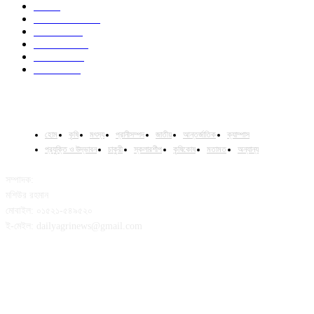
Job
43
International
32
National
29
Livestock
23
Fisheries
16
Column
15
হোম
কৃষি
মৎস্য
প্রানীসম্পদ
জাতীয়
আন্তর্জাতিক
ক্যাম্পাস
প্রযুক্তি ও উদ্ভাবন
চাকুরী
স্কলারশীপ
কৃষিকোষ
মতামত
অন্যান্য
সম্পাদক:
মশিউর রহমান
মোবাইল: ০১৫২১-৫৪৯৫২০
ই-মেইল: dailyagrinews@gmail.com
FOLLOW US