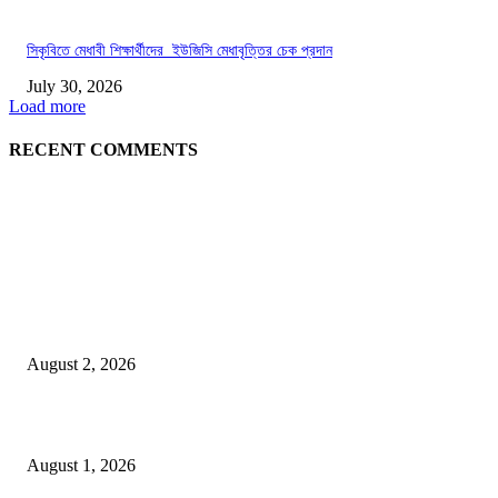
সিকৃবিতে মেধাবী শিক্ষার্থীদের ইউজিসি মেধাবৃত্তির চেক প্রদান
July 30, 2026
Load more
RECENT COMMENTS
LATEST NEWS
গাকৃবিতে ইয়াসের ব্যতিক্রমধর্মী উদ্যোগ,পরিচ্ছন্ন ক্যাম্পাস ও শব্দ দূষণ রোধে সচেতনতামূলক কর্ম
পালন
August 2, 2026
বাকৃবির দুই স্কুলের ২২ শিক্ষার্থীকে বৃত্তি প্রদান
August 1, 2026