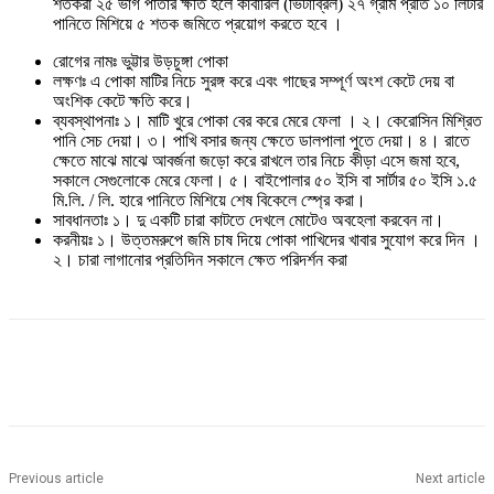
শতকরা ২৫ ভাগ পাতার ক্ষতি হলে কার্বারিল (ভিটাব্রিল) ২৭ গ্রাম প্রতি ১০ লিটার
পানিতে মিশিয়ে ৫ শতক জমিতে প্রয়োগ করতে হবে ।
রোগের নামঃ ভুট্টার উড়চুঙ্গা পোকা
লক্ষণঃ এ পোকা মাটির নিচে সুরঙ্গ করে এবং গাছের সম্পূর্ণ অংশ কেটে দেয় বা
অংশিক কেটে ক্ষতি করে।
ব্যবস্থাপনাঃ ১। মাটি খুরে পোকা বের করে মেরে ফেলা । ২। কেরোসিন মিশ্রিত
পানি সেচ দেয়া। ৩। পাখি বসার জন্য ক্ষেতে ডালপালা পুতে দেয়া। ৪। রাতে
ক্ষেতে মাঝে মাঝে আবর্জনা জড়ো করে রাখলে তার নিচে কীড়া এসে জমা হবে,
সকালে সেগুলোকে মেরে ফেলা। ৫। বাইপোলার ৫০ ইসি বা সার্টার ৫০ ইসি ১.৫
মি.লি. / লি. হারে পানিতে মিশিয়ে শেষ বিকেলে স্প্রে করা।
সাবধানতাঃ ১। দু একটি চারা কাটতে দেখলে মোটেও অবহেলা করবেন না।
করনীয়ঃ ১। উত্তমরুপে জমি চাষ দিয়ে পোকা পাখিদের খাবার সুযোগ করে দিন ।
২। চারা লাগানোর প্রতিদিন সকালে ক্ষেত পরিদর্শন করা
Previous article
Next article