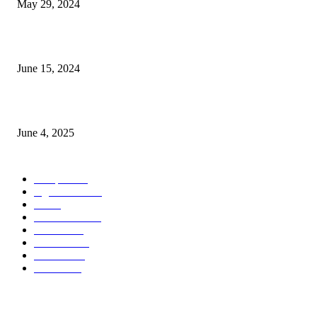
May 29, 2024
সম্ভাবনাময় কাসাভা (শিমুল) আলু
June 15, 2024
Jobs in Supreme Seed company
June 4, 2025
POPULAR CATEGORY
Campus
528
Agriculture
221
Job
43
International
32
National
29
Livestock
23
Fisheries
16
Column
15