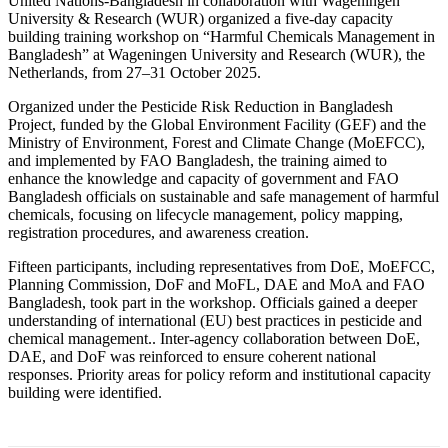
United Nations-Bangladesh in collaboration with Wageningen
University & Research (WUR) organized a five-day capacity
building training workshop on “Harmful Chemicals Management in
Bangladesh” at Wageningen University and Research (WUR), the
Netherlands, from 27–31 October 2025.
Organized under the Pesticide Risk Reduction in Bangladesh
Project, funded by the Global Environment Facility (GEF) and the
Ministry of Environment, Forest and Climate Change (MoEFCC),
and implemented by FAO Bangladesh, the training aimed to
enhance the knowledge and capacity of government and FAO
Bangladesh officials on sustainable and safe management of harmful
chemicals, focusing on lifecycle management, policy mapping,
registration procedures, and awareness creation.
Fifteen participants, including representatives from DoE, MoEFCC,
Planning Commission, DoF and MoFL, DAE and MoA and FAO
Bangladesh, took part in the workshop. Officials gained a deeper
understanding of international (EU) best practices in pesticide and
chemical management.. Inter-agency collaboration between DoE,
DAE, and DoF was reinforced to ensure coherent national
responses. Priority areas for policy reform and institutional capacity
building were identified.