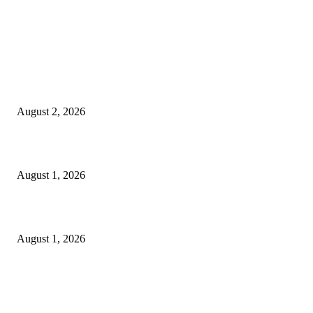
LATEST NEWS
গাকৃবিতে ইয়াসের ব্যতিক্রমধর্মী উদ্যোগ,পরিচ্ছন্ন ক্যাম্পাস ও শব্দ দূষণ রোধে সচেতনতামূলক কর্ম
পালন
August 2, 2026
বাকৃবির দুই স্কুলের ২২ শিক্ষার্থীকে বৃত্তি প্রদান
August 1, 2026
বাকৃবিতে সেন্ট্রাল ওরিয়েন্টেশন অনুষ্ঠিত
August 1, 2026
POPULAR NEWS
Workshop on Aus Paddy Cultivation and Production