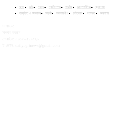
হোম
কৃষি
মৎস্য
প্রানীসম্পদ
জাতীয়
আন্তর্জাতিক
ক্যাম্পাস
প্রযুক্তি ও উদ্ভাবন
চাকুরী
স্কলারশীপ
কৃষিকোষ
মতামত
অন্যান্য
সম্পাদক:
মশিউর রহমান
মোবাইল: ০১৫২১-৫৪৯৫২০
ই-মেইল: dailyagrinews@gmail.com
FOLLOW US