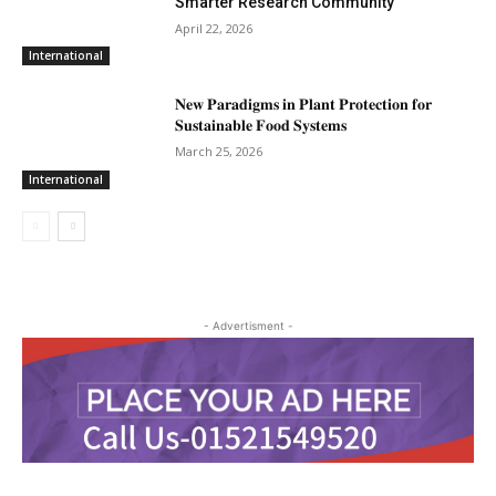
Smarter Research Community
April 22, 2026
International
𝐍𝐞𝐰 𝐏𝐚𝐫𝐚𝐝𝐢𝐠𝐦𝐬 𝐢𝐧 𝐏𝐥𝐚𝐧𝐭 𝐏𝐫𝐨𝐭𝐞𝐜𝐭𝐢𝐨𝐧 𝐟𝐨𝐫
𝐒𝐮𝐬𝐭𝐚𝐢𝐧𝐚𝐛𝐥𝐞 𝐅𝐨𝐨𝐝 𝐒𝐲𝐬𝐭𝐞𝐦𝐬
March 25, 2026
International
- Advertisment -