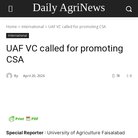
Daily AgriNews
Home
International
UAF VC called for promoting CSA
International
UAF VC called for promoting
CSA
By
April 20, 2026
78
0
Special Reporter
: University of Agriculture Faisalabad