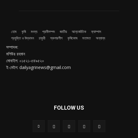
হোম
কৃষি
মৎস্য
প্রানীসম্পদ
জাতীয়
আন্তর্জাতিক
ক্যাম্পাস
প্রযুক্তি ও উদ্ভাবন
চাকুরী
স্কলারশীপ
কৃষিকোষ
মতামত
অন্যান্য
সম্পাদক:
মশিউর রহমান
মোবাইল: ০১৫২১-৫৪৯৫২০
ই-মেইল: dailyagrinews@gmail.com
FOLLOW US