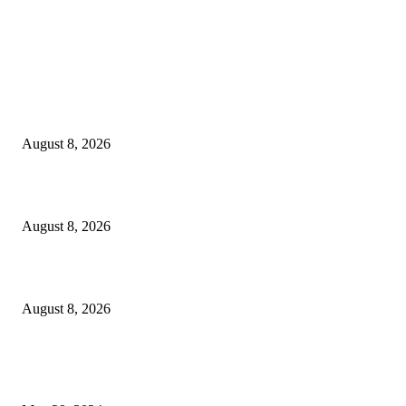
LATEST NEWS
Govt plans specialised veterinary hospital in every division: Tuku
August 8, 2026
বাকৃবিতে প্রাণী চিকিৎসক ও গবেষকদের ৩২তম বৈজ্ঞানিক সম্মেলন উদ্বোধন
August 8, 2026
বিএসভিইআর এর ৩২তম বার্ষিক বৈজ্ঞানিক সম্মেলন ৭ থেকে ৯ আগস্ট
August 8, 2026
POPULAR NEWS
Workshop on Aus Paddy Cultivation and Production