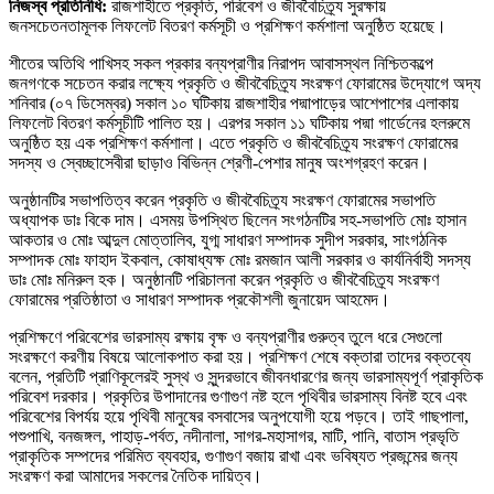
নিজস্ব প্রতিনিধি:
রাজশাহীতে প্রকৃতি, পরিবেশ ও জীববৈচিত্র্য সুরক্ষায়
জনসচেতনতামূলক লিফলেট বিতরণ কর্মসূচী ও প্রশিক্ষণ কর্মশালা অনুষ্ঠিত হয়েছে।
শীতের অতিথি পাখিসহ সকল প্রকার বন্যপ্রাণীর নিরাপদ আবাসস্থল নিশ্চিতকল্পে
জনগণকে সচেতন করার লক্ষ্যে প্রকৃতি ও জীববৈচিত্র্য সংরক্ষণ ফোরামের উদ্যোগে অদ্য
শনিবার (০৭ ডিসেম্বর) সকাল ১০ ঘটিকায় রাজশাহীর পদ্মাপাড়ের আশেপাশের এলাকায়
লিফলেট বিতরণ কর্মসূচীটি পালিত হয়। এরপর সকাল ১১ ঘটিকায় পদ্মা গার্ডেনের হলরুমে
অনুষ্ঠিত হয় এক প্রশিক্ষণ কর্মশালা। এতে প্রকৃতি ও জীববৈচিত্র্য সংরক্ষণ ফোরামের
সদস্য ও স্বেচ্ছাসেবীরা ছাড়াও বিভিন্ন শ্রেণী-পেশার মানুষ অংশগ্রহণ করেন।
অনুষ্ঠানটির সভাপতিত্ব করেন প্রকৃতি ও জীববৈচিত্র্য সংরক্ষণ ফোরামের সভাপতি
অধ্যাপক ডাঃ বিকে দাম। এসময় উপস্থিত ছিলেন সংগঠনটির সহ-সভাপতি মোঃ হাসান
আকতার ও মোঃ আব্দুল মোত্তালিব, যুগ্ম সাধারণ সম্পাদক সুদীপ সরকার, সাংগঠনিক
সম্পাদক মোঃ ফাহাদ ইকবাল, কোষাধ্যক্ষ মোঃ রমজান আলী সরকার ও কার্যনির্বাহী সদস্য
ডাঃ মোঃ মনিরুল হক। অনুষ্ঠানটি পরিচালনা করেন প্রকৃতি ও জীববৈচিত্র্য সংরক্ষণ
ফোরামের প্রতিষ্ঠাতা ও সাধারণ সম্পাদক প্রকৌশলী জুনায়েদ আহমেদ।
প্রশিক্ষণে পরিবেশের ভারসাম্য রক্ষায় বৃক্ষ ও বন্যপ্রাণীর গুরুত্ব তুলে ধরে সেগুলো
সংরক্ষণে করণীয় বিষয়ে আলোকপাত করা হয়। প্রশিক্ষণ শেষে বক্তারা তাদের বক্তব্যে
বলেন, প্রতিটি প্রাণিকূলেরই সুস্থ ও সুন্দরভাবে জীবনধারণের জন্য ভারসাম্যপূর্ণ প্রাকৃতিক
পরিবেশ দরকার। প্রকৃতির উপাদানের গুণাগুণ নষ্ট হলে পৃথিবীর ভারসাম্য বিনষ্ট হবে এবং
পরিবেশের বিপর্যয় হয়ে পৃথিবী মানুষের বসবাসের অনুপযোগী হয়ে পড়বে। তাই গাছপালা,
পশুপাখি, বনজঙ্গল, পাহাড়-পর্বত, নদীনালা, সাগর-মহাসাগর, মাটি, পানি, বাতাস প্রভৃতি
প্রাকৃতিক সম্পদের পরিমিত ব্যবহার, গুণাগুণ বজায় রাখা এবং ভবিষ্যত প্রজন্মের জন্য
সংরক্ষণ করা আমাদের সকলের নৈতিক দায়িত্ব।