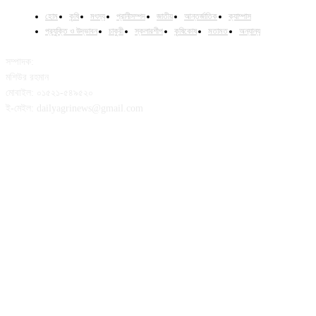
হোম
কৃষি
মৎস্য
প্রানীসম্পদ
জাতীয়
আন্তর্জাতিক
ক্যাম্পাস
প্রযুক্তি ও উদ্ভাবন
চাকুরী
স্কলারশীপ
কৃষিকোষ
মতামত
অন্যান্য
সম্পাদক:
মশিউর রহমান
মোবাইল: ০১৫২১-৫৪৯৫২০
ই-মেইল: dailyagrinews@gmail.com
FOLLOW US