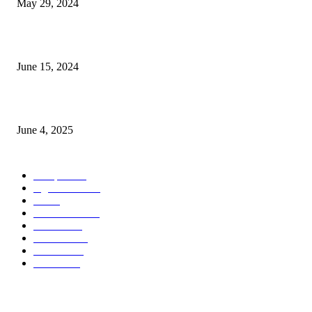
May 29, 2024
সম্ভাবনাময় কাসাভা (শিমুল) আলু
June 15, 2024
Jobs in Supreme Seed company
June 4, 2025
POPULAR CATEGORY
Campus
531
Agriculture
221
Job
43
International
32
National
29
Livestock
24
Fisheries
16
Column
15