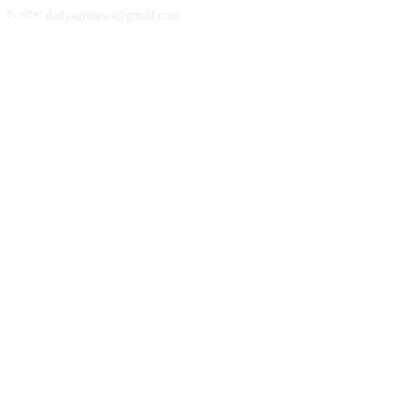
ই-মেইল: dailyagrinews@gmail.com
FOLLOW US