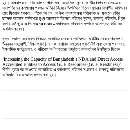
হয়। অধ্যাপক ড. শাহ আলম, পরিচালক, আঞ্চলিক কেন্দ্র, জাতীয় বিশ্ববিদ্যালয়-এর
সভাপতিত্বে কর্মশালায় প্রধান অতিথি হিসেবে উপস্থিত ছিলেন খুলনার বিভাগীয় কমিশনার
মোঃ ফিরোজ সরকার। পিকেএসএফ-এর উপ-ব্যবস্থাপনা পরিচালক ড. ফজলে রাব্বি
ছাদেক আহমাদ কর্মলাশায় মুখ্য আলোচক হিসেবে পরিবেশ সুরক্ষা, জলবায়ু পরিবর্তন, গ্রিন
ক্লাইমেট ফান্ড ও পিকেএসএফ-এর এতদ্‌বিষয়ক কার্যক্রম সম্পর্কে অংশগ্রহণকারীদের
অবহিত করেন।
খুলনা বিভাগে অবস্থিত বিভিন্ন সরকারি-বেসরকারি প্রতিষ্ঠান, স্থানীয় সরকার প্রতিষ্ঠান,
উন্নয়ন সহযোগী, শিক্ষা প্রতিষ্ঠান এবং নাগরিক সমাজের প্রতিনিধি এবং জেলা প্রশাসন,
ইসলামিক ফাউন্ডেশন, ও পরিবেশ অধিদপ্তরের ঊর্ধ্বতন কর্মকর্তাগণ উপস্থিত ছিলেন।
‘Increasing the Capacity of Bangladesh’s NDA and Direct Access
Accredited Entities to Access GCF Resources (GCF-Readiness)’
শীর্ষক প্রকল্পের আওতায় আয়োজিত এ কর্মশালায় পরিবেশ সংরক্ষণ ও জলবায়ু পরিবর্তনের
অভিঘাত বিষয়ে আলোকপাত করা হয়।