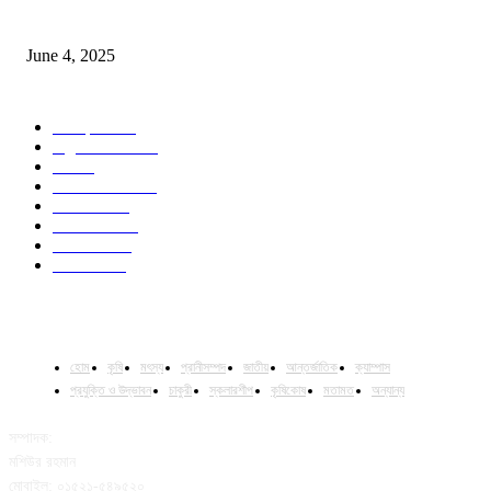
Jobs in Supreme Seed company
June 4, 2025
POPULAR CATEGORY
Campus
528
Agriculture
221
Job
43
International
32
National
29
Livestock
23
Fisheries
16
Column
15
হোম
কৃষি
মৎস্য
প্রানীসম্পদ
জাতীয়
আন্তর্জাতিক
ক্যাম্পাস
প্রযুক্তি ও উদ্ভাবন
চাকুরী
স্কলারশীপ
কৃষিকোষ
মতামত
অন্যান্য
সম্পাদক:
মশিউর রহমান
মোবাইল: ০১৫২১-৫৪৯৫২০