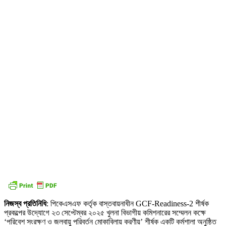
নিজস্ব প্রতিনিধি
: পিকেএসএফ কর্তৃক বাস্তবায়নাধীন GCF-Readiness-2 শীর্ষক
প্রকল্পের উদ্যোগে ২৩ সেপ্টেম্বর ২০২৫ খুলনা বিভাগীয় কমিশনারের সম্মেলন কক্ষে
‘পরিবেশ সংরক্ষণ ও জলবায়ু পরিবর্তন মোকাবিলায় করণীয়’ শীর্ষক একটি কর্মশালা অনুষ্ঠিত