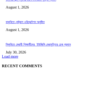
August 1, 2026
বাকৃবিতে সেন্ট্রাল ওরিয়েন্টেশন অনুষ্ঠিত
August 1, 2026
সিকৃবিতে মেধাবী শিক্ষার্থীদের ইউজিসি মেধাবৃত্তির চেক প্রদান
July 30, 2026
Load more
RECENT COMMENTS
LATEST NEWS
গাকৃবিতে ইয়াসের ব্যতিক্রমধর্মী উদ্যোগ,পরিচ্ছন্ন ক্যাম্পাস ও শব্দ দূষণ রোধে সচেতনতামূলক কর্ম
পালন