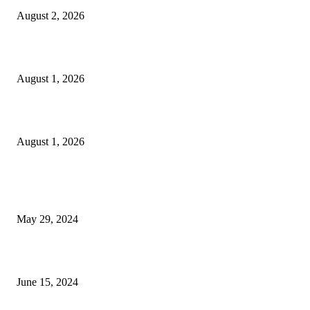
August 2, 2026
বাকৃবির দুই স্কুলের ২২ শিক্ষার্থীকে বৃত্তি প্রদান
August 1, 2026
বাকৃবিতে সেন্ট্রাল ওরিয়েন্টেশন অনুষ্ঠিত
August 1, 2026
POPULAR NEWS
Workshop on Aus Paddy Cultivation and Production
May 29, 2024
সম্ভাবনাময় কাসাভা (শিমুল) আলু
June 15, 2024