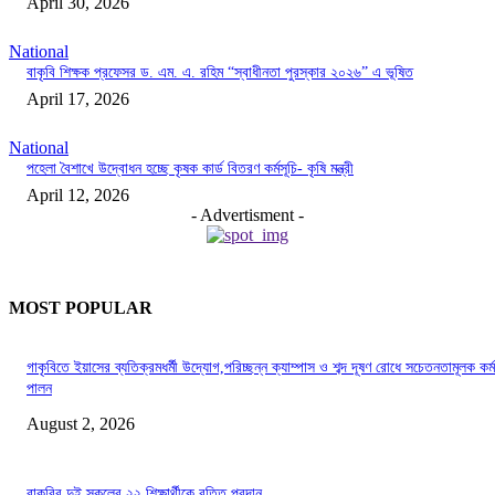
April 30, 2026
National
বাকৃবি শিক্ষক প্রফেসর ড. এম. এ. রহিম “স্বাধীনতা পুরস্কার ২০২৬” এ ভূষিত
April 17, 2026
National
পহেলা বৈশাখে উদ্বোধন হচ্ছে কৃষক কার্ড বিতরণ কর্মসূচি- কৃষি মন্ত্রী
April 12, 2026
- Advertisment -
MOST POPULAR
গাকৃবিতে ইয়াসের ব্যতিক্রমধর্মী উদ্যোগ,পরিচ্ছন্ন ক্যাম্পাস ও শব্দ দূষণ রোধে সচেতনতামূলক কর্ম
পালন
August 2, 2026
বাকৃবির দুই স্কুলের ২২ শিক্ষার্থীকে বৃত্তি প্রদান