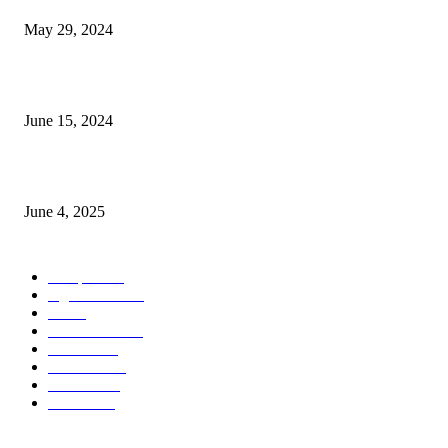
May 29, 2024
সম্ভাবনাময় কাসাভা (শিমুল) আলু
June 15, 2024
Jobs in Supreme Seed company
June 4, 2025
POPULAR CATEGORY
Campus
528
Agriculture
221
Job
43
International
32
National
29
Livestock
23
Fisheries
16
Column
15