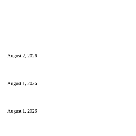
LATEST NEWS
গাকৃবিতে ইয়াসের ব্যতিক্রমধর্মী উদ্যোগ,পরিচ্ছন্ন ক্যাম্পাস ও শব্দ দূষণ রোধে সচেতনতামূলক কর্ম
পালন
August 2, 2026
বাকৃবির দুই স্কুলের ২২ শিক্ষার্থীকে বৃত্তি প্রদান
August 1, 2026
বাকৃবিতে সেন্ট্রাল ওরিয়েন্টেশন অনুষ্ঠিত
August 1, 2026
POPULAR NEWS
Workshop on Aus Paddy Cultivation and Production