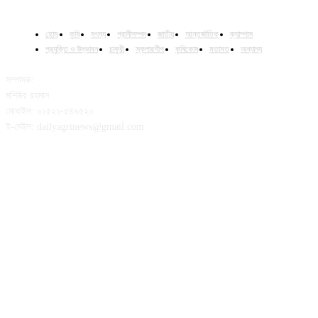
হোম
কৃষি
মৎস্য
প্রানীসম্পদ
জাতীয়
আন্তর্জাতিক
ক্যাম্পাস
প্রযুক্তি ও উদ্ভাবন
চাকুরী
স্কলারশীপ
কৃষিকোষ
মতামত
অন্যান্য
সম্পাদক:
মশিউর রহমান
মোবাইল: ০১৫২১-৫৪৯৫২০
ই-মেইল: dailyagrinews@gmail.com
FOLLOW US