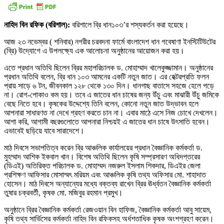
নাহিদ বিন রফিক (বরিশাল):
বরিশালে ব্রি ধান১০৩’র শস্যকর্তন করা হয়েছে।
আজ ২৩ নভেম্বর ( শনিবার) নগরীর চরবদনা ফার্মে বাংলাদেশ ধান গবেষাণা ইনস্টিটিউটের
(ব্রি) উদ্যোগে এ উপলক্ষ্যে এক আলোচনা অনুষ্ঠানের আয়োজন করা হয়।
এতে প্রধান অতিথি ছিলেন ব্রির মহাপরিচালক ড. মোহাম্মাদ খালেকুজ্জামান। অনুষ্ঠানের
প্রধান অতিথি বলেন, ব্রি ধান ১০৩ আমনের একটি নতুন জাত। এর হেক্টরপ্রতি ফলন
প্রায় সাড়ে ৬ টন, জীবনকাল ১২৮ থেকে ১৩০ দিন। ধানগাছ বাতাসে সহজে হেলে পড়ে
না। রোগ-পোকাও কম হয়। তবে এ জাতের ধান চাষের জন্য উঁচু এবং মাঝারী উঁচু জমিকে
বেছে নিতে হবে। কৃষকের উদ্দেশ্যে তিনি বলেন, কোনো নতুন জাত উদ্ভাবন হলে
আপনারা সাধারণত না দেখে গ্রহণ করতে চান না। এবার মাঠে এসে নিজ চোখে দেখলেন।
আশা করি, আগামী বছরগুলোতে আপনারা নিশ্চয়ই এ জাতের ধান চাষে উৎসাতি হবেন।
এভাবেই ছড়িয়ে যাবে সারাদেশে।
মাঠ দিবসে সভাপতিত্ব করেন ব্রি আঞ্চলিক কার্যালয়ের প্রধান বৈজ্ঞানিক কর্মকর্তা ড.
মুহম্মাদ আশিক ইকবাল খান। বিশেষ অতিথি ছিলেন কৃষি সম্প্রসারণ অধিদপ্তরের
(ডিএই) অতিরিক্ত পরিচালক ড. মোহাম্মদ নজরুল ইসলাম শিকদার, ডিএইর জেলা
প্রশিক্ষণ আফিসার মোসাম্মৎ মরিয়ম এবং আঞ্চলিক কৃষি তথ্য অফিসার মো. শাহাদাত
হোসেন। মাঠ দিবসে অন্যান্যের মধ্যে বক্তব্য রাখেন ব্রির ঊর্ধ্বতন বৈজ্ঞানিক কর্মকর্তা
তুষার চক্রবর্তী, কৃষক মো. মজিবুর রহমান প্রমুখ।
অনুষ্ঠানে ব্রির বৈজ্ঞানিক কর্মকর্তা রেজওয়ান বিন হাফিজ, বৈজ্ঞানিক কর্মকর্তা আবু সায়েম,
কৃষি তথ্য সার্ভিসের কর্মকর্তা নাহিদ বিন রফিকসহ অর্ধশতাধিক কৃষক অংশগ্রহণ করেন।